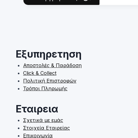
product
has
multiple
variants.
The
options
may
Εξυπηρετηση
be
chosen
Αποστολές & Παράδοση
on
Click & Collect
the
Πολιτική Επιστροφών
product
Τρόποι Πληρωμής
page
Εταιρεια
Σχετικά με εμάς
Στοιχεία Εταιρείας
Επικοινωνία