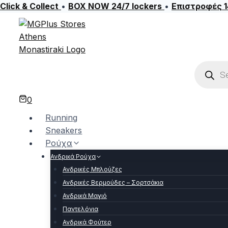
Click & Collect
•
BOX NOW 24/7 lockers
•
Επιστροφές 
Skip
to
content
Product
search
0
Running
Sneakers
Ρούχα
Ανδρικά Ρούχα
Ανδρικές Μπλούζες
Ανδρικές Βερμούδες – Σορτσάκια
Ανδρικά Μαγιό
Παντελόνια
Ανδρικά Φούτερ