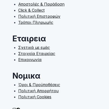
be
Αποστολές & Παράδοση
chosen
Click & Collect
on
Πολιτική Επιστροφών
the
Τρόποι Πληρωμής
product
page
Εταιρεια
Σχετικά με εμάς
Στοιχεία Εταιρείας
Επικοινωνία
Νομικα
Όροι & Προϋποθέσεις
Πολιτική Απορρήτου
Πολιτική Cookies