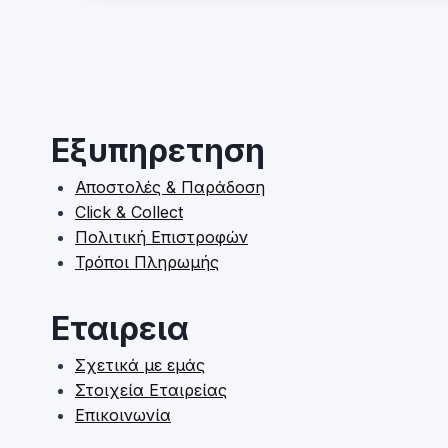
has
multiple
variants.
The
options
may
Εξυπηρετηση
be
chosen
Αποστολές & Παράδοση
on
Click & Collect
the
Πολιτική Επιστροφών
product
Τρόποι Πληρωμής
page
Εταιρεια
Σχετικά με εμάς
Στοιχεία Εταιρείας
Επικοινωνία