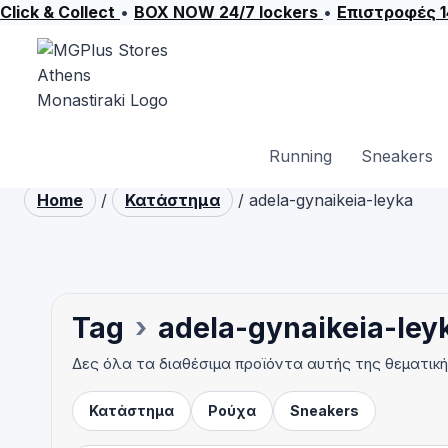
Click & Collect
•
BOX NOW 24/7 lockers
•
Επιστροφές 
Skip
to
content
Running
Sneakers
Home
/
Κατάστημα
/
adela-gynaikeia-leyka
Tag
›
adela-gynaikeia-ley
Δες όλα τα διαθέσιμα προϊόντα αυτής της θεματικ
Κατάστημα
Ρούχα
Sneakers