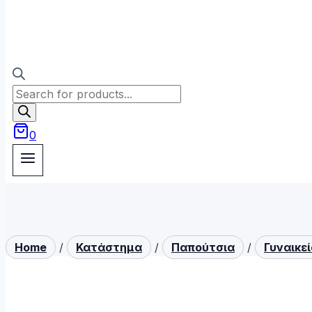
Products
search
0
Home
/
Κατάστημα
/
Παπούτσια
/
Γυναικε