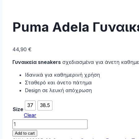
Puma Adela Γυναικ
44,90
€
Γυναικεία sneakers
σχεδιασμένα για άνετη καθημε
Ιδανικά για καθημερινή χρήση
Σταθερό και άνετο πάτημα
Design σε λευκή απόχρωση
37
38.5
Size
Clear
Puma
Adela
Add to cart
Γυναικεία