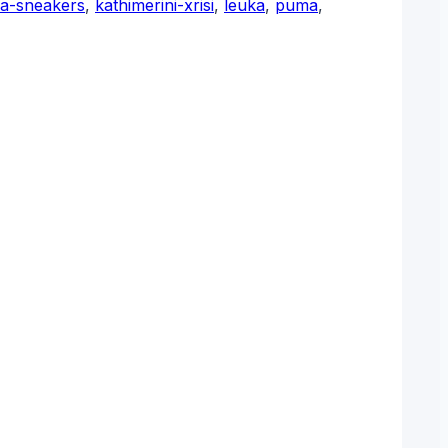
ia-sneakers
,
kathimerini-xrisi
,
leuka
,
puma
,