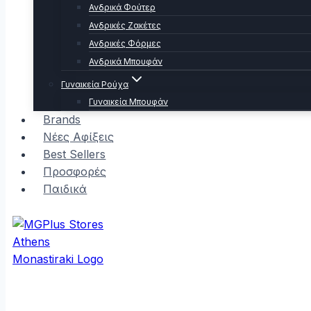
Ανδρικά Φούτερ
Ανδρικές Ζακέτες
Ανδρικές Φόρμες
Ανδρικά Μπουφάν
Γυναικεία Ρούχα
Γυναικεία Μπουφάν
Brands
Νέες Αφίξεις
Best Sellers
Προσφορές
Παιδικά