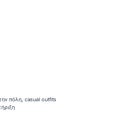
ν πόλη, casual outfits
τήριξη