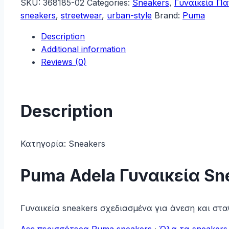
SKU:
368185-02
Categories:
Sneakers
,
Γυναικεία Π
Sneakers
sneakers
,
streetwear
,
urban-style
Brand:
Puma
Λευκά
Description
368185-
Additional information
02
Reviews (0)
quantity
Description
Κατηγορία:
Sneakers
Puma Adela Γυναικεία Sn
Γυναικεία sneakers σχεδιασμένα για άνεση και στ
Δες περισσότερα Puma sneakers
·
Όλα τα sneakers