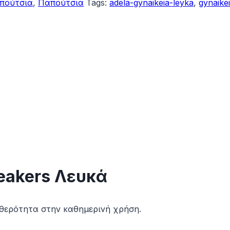
απούτσια
,
Παπούτσια
Tags:
adela-gynaikeia-leyka
,
gynaike
eakers Λευκά
αθερότητα στην καθημερινή χρήση.