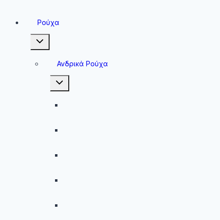
Ρούχα
Toggle
child
menu
Ανδρικά Ρούχα
Toggle
child
menu
Ανδρικές Μπλούζες
Ανδρικές Βερμούδες – Σορτσάκια
Ανδρικά Μαγιό
Παντελόνια
Ανδρικά Φούτερ