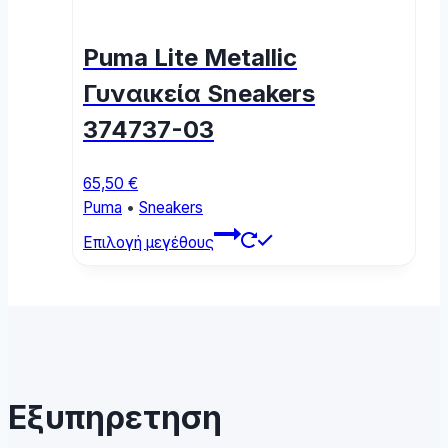
The
options
Puma Lite Metallic
may
be
Γυναικεία Sneakers
chosen
374737-03
on
the
product
65,50
€
page
Puma
•
Sneakers
This
Επιλογή μεγέθους
product
has
multiple
variants.
The
options
may
Εξυπηρετηση
be
chosen