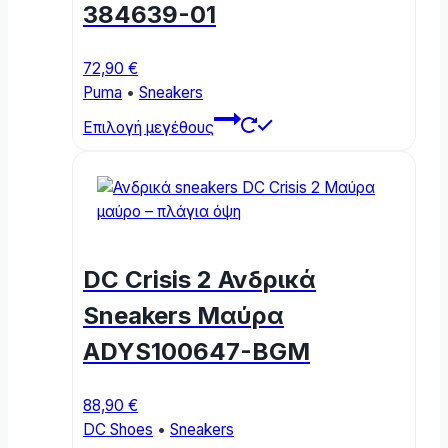
384639-01
72,90
€
Puma
•
Sneakers
This
Επιλογή μεγέθους
product
has
multiple
variants.
The
options
DC Crisis 2 Ανδρικά
may
be
Sneakers Μαύρα
chosen
ADYS100647-BGM
on
the
product
88,90
€
page
DC Shoes
•
Sneakers