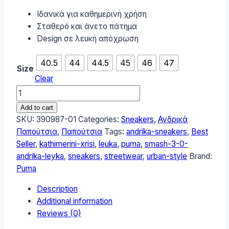
Ιδανικά για καθημερινή χρήση
Σταθερό και άνετο πάτημα
Design σε λευκή απόχρωση
40.5
44
44.5
45
46
47
Size
Clear
Puma
Smash
Add to cart
3.0
SKU:
390987-01
Categories:
Sneakers
,
Ανδρικά
Ανδρικά
Παπούτσια
,
Παπούτσια
Tags:
andrika-sneakers
,
Best
Sneakers
Seller
,
kathimerini-xrisi
,
leuka
,
puma
,
smash-3-0-
Λευκά
andrika-leyka
,
sneakers
,
streetwear
,
urban-style
Brand:
390987-
Puma
01
Description
quantity
Additional information
Reviews (0)