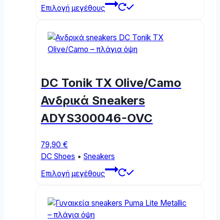
This
Επιλογή μεγέθους
product
has
multiple
variants.
The
options
DC Tonik TX Olive/Camo
may
be
Ανδρικά Sneakers
chosen
ADYS300046-OVC
on
the
product
79,90
€
page
DC Shoes
•
Sneakers
This
Επιλογή μεγέθους
product
has
multiple
variants.