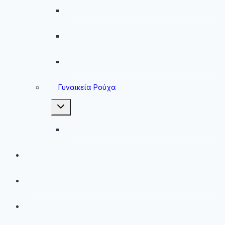
Ανδρικές Ζακέτες
Ανδρικές Φόρμες
Ανδρικά Μπουφάν
Γυναικεία Ρούχα
Toggle
child
menu
Γυναικεία Μπουφάν
Brands
Νέες Αφίξεις
Best Sellers