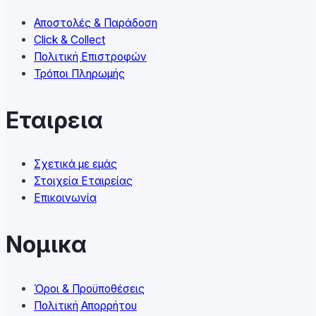
on
Αποστολές & Παράδοση
the
Click & Collect
product
Πολιτική Επιστροφών
page
Τρόποι Πληρωμής
Εταιρεια
Σχετικά με εμάς
Στοιχεία Εταιρείας
Επικοινωνία
Νομικα
Όροι & Προϋποθέσεις
Πολιτική Απορρήτου