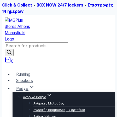
Click & Collect
•
BOX NOW 24/7 lockers
•
Επιστροφές
14 ημερών
Skip
to
content
Products
search
0
Running
Sneakers
Ρούχα
Ανδρικά Ρούχα
Ανδρικές Μπλούζες
Ανδρικές Βερμούδες – Σορτσάκια
Ανδρικά Μαγιό