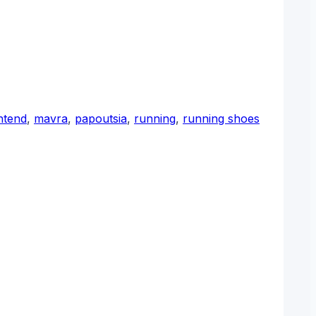
ntend
,
mavra
,
papoutsia
,
running
,
running shoes