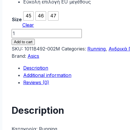
Εύκολη επιλογή EU μεγέθους
45
46
47
Size
Clear
Asics
Gel-
Add to cart
Contend
SKU:
1011B492-002M
Categories:
Running
,
Ανδρικά
8
Brand:
Asics
Ανδρικά
Description
Αθλητικά
Additional information
Παπούτσια
Reviews (0)
Running
Μαύρα
1011B492-
002M
Description
quantity
Κατηγορία:
Running