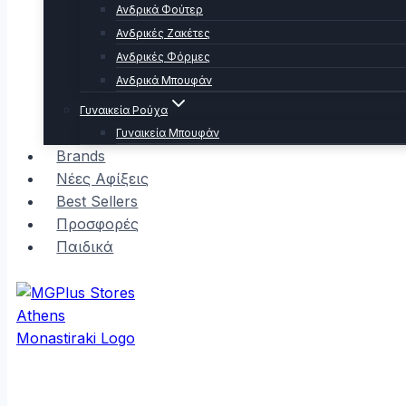
Ανδρικά Φούτερ
Ανδρικές Ζακέτες
Ανδρικές Φόρμες
Ανδρικά Μπουφάν
Γυναικεία Ρούχα
Γυναικεία Μπουφάν
Brands
Νέες Αφίξεις
Best Sellers
Προσφορές
Παιδικά