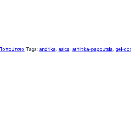
 Παπούτσια
Tags:
andrika
,
asics
,
athlitika-papoutsia
,
gel-co