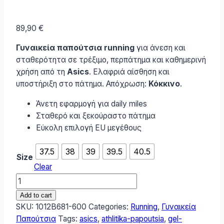
89,90
€
Γυναικεία παπούτσια running
για άνεση και
σταθερότητα σε τρέξιμο, περπάτημα και καθημερινή
χρήση από τη
Asics
. Ελαφριά αίσθηση και
υποστήριξη στο πάτημα. Απόχρωση:
Κόκκινο
.
Άνετη εφαρμογή για daily miles
Σταθερό και ξεκούραστο πάτημα
Εύκολη επιλογή EU μεγέθους
37.5
38
39
39.5
40.5
Size
Clear
ASICS
Gel-
Add to cart
contend
SKU:
1012B681-600
Categories:
Running
,
Γυναικεία
9
Παπούτσια
Tags:
asics
,
athlitika-papoutsia
,
gel-