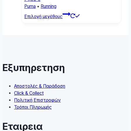
page
Puma
•
Running
This
Επιλογή μεγέθους
product
has
multiple
variants.
The
options
may
Εξυπηρετηση
be
chosen
on
Αποστολές & Παράδοση
the
Click & Collect
product
Πολιτική Επιστροφών
page
Τρόποι Πληρωμής
Εταιρεια