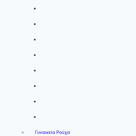
menu
Ανδρικές Μπλούζες
Ανδρικές Βερμούδες – Σορτσάκια
Ανδρικά Μαγιό
Παντελόνια
Ανδρικά Φούτερ
Ανδρικές Ζακέτες
Ανδρικές Φόρμες
Ανδρικά Μπουφάν
Γυναικεία Ρούχα