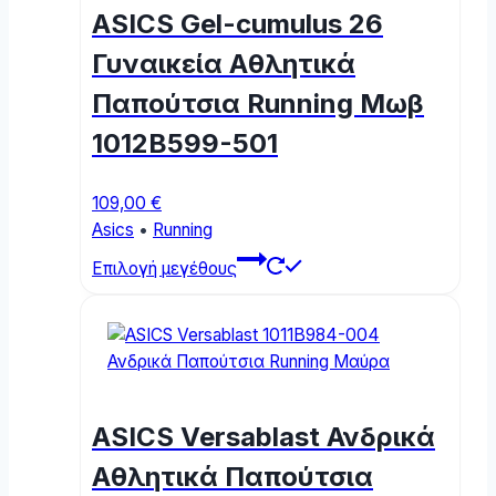
options
ASICS Gel-cumulus 26
may
be
Γυναικεία Αθλητικά
chosen
Παπούτσια Running Μωβ
on
the
1012B599-501
product
page
109,00
€
Asics
•
Running
This
Επιλογή μεγέθους
product
has
multiple
variants.
The
options
ASICS Versablast Ανδρικά
may
be
Αθλητικά Παπούτσια
chosen