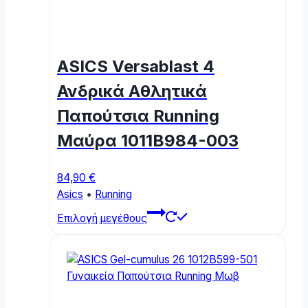
ASICS Versablast 4
Ανδρικά Αθλητικά
Παπούτσια Running
Μαύρα 1011B984-003
84,90
€
Asics
•
Running
This
Επιλογή μεγέθους
product
has
multiple
variants.
The