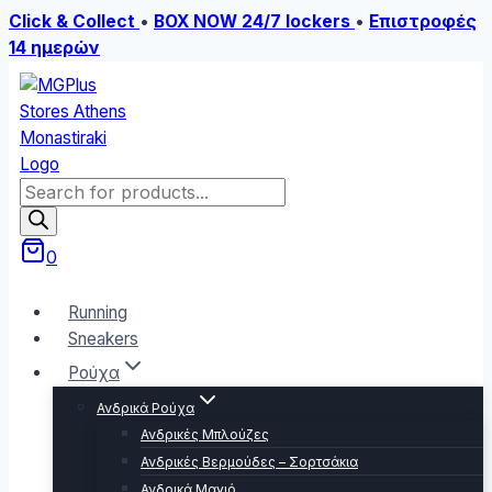
Click & Collect
•
BOX NOW 24/7 lockers
•
Επιστροφές
14 ημερών
Skip
to
content
Products
search
0
Running
Sneakers
Ρούχα
Ανδρικά Ρούχα
Ανδρικές Μπλούζες
Ανδρικές Βερμούδες – Σορτσάκια
Ανδρικά Μαγιό