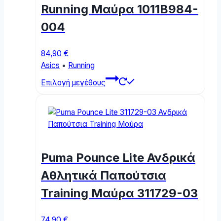
Running Μαύρα 1011B984-
on
the
004
product
page
84,90
€
Asics
•
Running
This
Επιλογή μεγέθους
product
has
multiple
variants.
The
options
Puma Pounce Lite Ανδρικά
may
be
Αθλητικά Παπούτσια
chosen
Training Μαύρα 311729-03
on
the
product
74,90
€