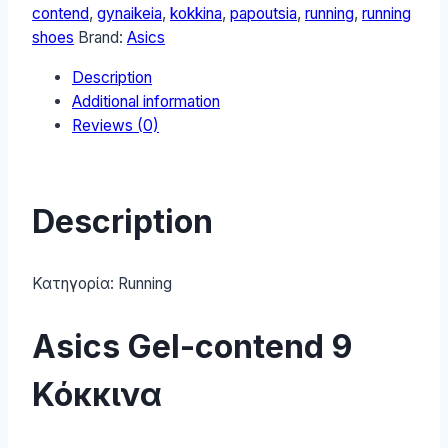
Γυναικεία
contend
,
gynaikeia
,
kokkina
,
papoutsia
,
running
,
running
Αθλητικά
shoes
Brand:
Asics
Παπούτσια
Description
Running
Additional information
Κόκκινα
Reviews (0)
1012B681-
600
quantity
Description
Κατηγορία:
Running
Asics Gel-contend 9
Κόκκινα