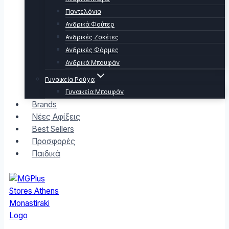
Παντελόνια
Ανδρικά Φούτερ
Ανδρικές Ζακέτες
Ανδρικές Φόρμες
Ανδρικά Μπουφάν
Γυναικεία Ρούχα
Γυναικεία Μπουφάν
Brands
Νέες Αφίξεις
Best Sellers
Προσφορές
Παιδικά