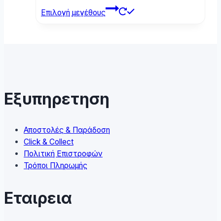
This
Επιλογή μεγέθους
product
has
multiple
variants.
The
options
may
Εξυπηρετηση
be
chosen
on
Αποστολές & Παράδοση
the
Click & Collect
product
Πολιτική Επιστροφών
page
Τρόποι Πληρωμής
Εταιρεια