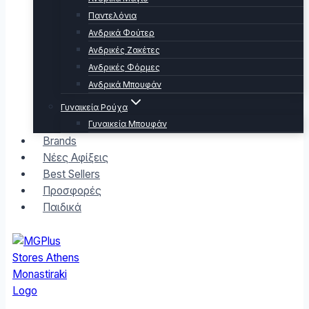
Παντελόνια
Ανδρικά Φούτερ
Ανδρικές Ζακέτες
Ανδρικές Φόρμες
Ανδρικά Μπουφάν
Γυναικεία Ρούχα
Γυναικεία Μπουφάν
Brands
Νέες Αφίξεις
Best Sellers
Προσφορές
Παιδικά