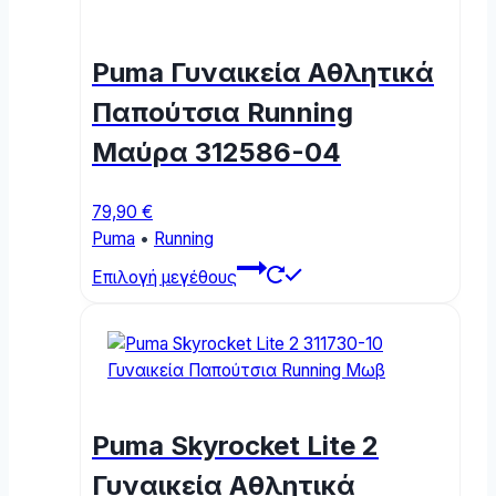
Puma Γυναικεία Αθλητικά
Παπούτσια Running
Μαύρα 312586-04
79,90
€
Puma
•
Running
This
Επιλογή μεγέθους
product
has
multiple
variants.
The
options
Puma Skyrocket Lite 2
may
be
Γυναικεία Αθλητικά