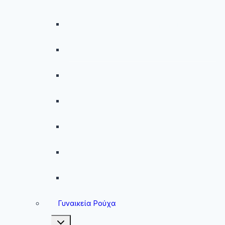
Ανδρικές Βερμούδες – Σορτσάκια
Ανδρικά Μαγιό
Παντελόνια
Ανδρικά Φούτερ
Ανδρικές Ζακέτες
Ανδρικές Φόρμες
Ανδρικά Μπουφάν
Γυναικεία Ρούχα
Toggle