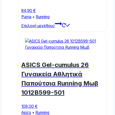
product
page
84,90
€
Puma
•
Running
This
Επιλογή μεγέθους
product
has
multiple
variants.
The
options
ASICS Gel-cumulus 26
may
be
Γυναικεία Αθλητικά
chosen
Παπούτσια Running Μωβ
on
the
1012B599-501
product
page
109,00
€
Asics
•
Running