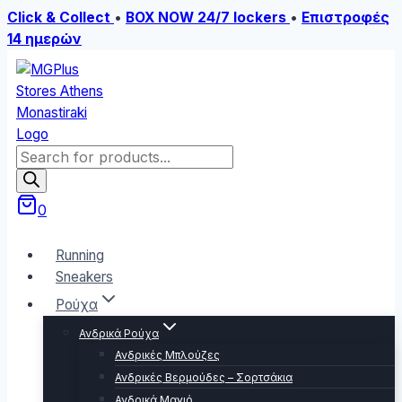
Click & Collect
•
BOX NOW 24/7 lockers
•
Επιστροφές
14 ημερών
Skip
to
content
Products
search
0
Running
Sneakers
Ρούχα
Ανδρικά Ρούχα
Ανδρικές Μπλούζες
Ανδρικές Βερμούδες – Σορτσάκια
Ανδρικά Μαγιό