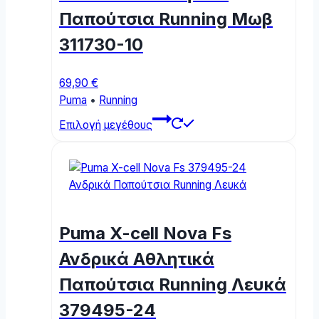
chosen
Παπούτσια Running Μωβ
on
the
311730-10
product
page
69,90
€
Puma
•
Running
This
Επιλογή μεγέθους
product
has
multiple
variants.
The
options
Puma X-cell Nova Fs
may
be
Ανδρικά Αθλητικά
chosen
Παπούτσια Running Λευκά
on
the
379495-24