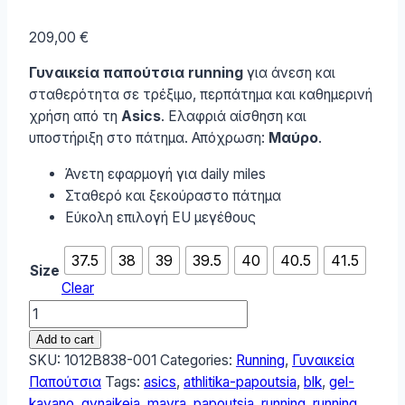
209,00
€
Γυναικεία παπούτσια running
για άνεση και
σταθερότητα σε τρέξιμο, περπάτημα και καθημερινή
χρήση από τη
Asics
. Ελαφριά αίσθηση και
υποστήριξη στο πάτημα. Απόχρωση:
Μαύρο
.
Άνετη εφαρμογή για daily miles
Σταθερό και ξεκούραστο πάτημα
Εύκολη επιλογή EU μεγέθους
37.5
38
39
39.5
40
40.5
41.5
Size
Clear
ASICS
Gel-
Add to cart
kayano
SKU:
1012B838-001
Categories:
Running
,
Γυναικεία
32
Παπούτσια
Tags:
asics
,
athlitika-papoutsia
,
blk
,
gel-
Γυναικεία
kayano
,
gynaikeia
,
mavra
,
papoutsia
,
running
,
running