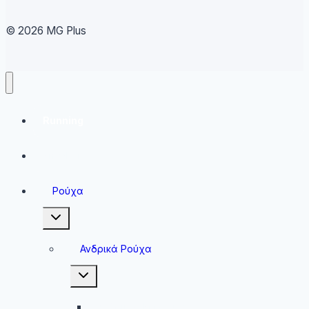
© 2026 MG Plus
Running
Sneakers
Ρούχα
Toggle
child
menu
Ανδρικά Ρούχα
Toggle
child
menu
Ανδρικές Μπλούζες