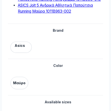
ASICS Jolt 5 Ανδρικά Αθλητικά Παπούτσια
Running Μαύρα 1011B963-002
Brand
Asics
Color
Μαύρο
Available sizes