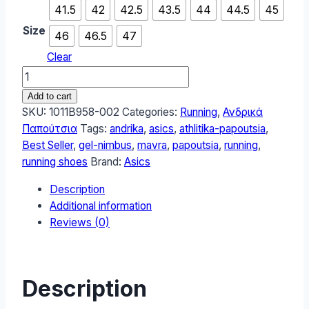
41.5
42
42.5
43.5
44
44.5
45
Size
46
46.5
47
Clear
ASICS
Gel-
Add to cart
nimbus
SKU:
1011B958-002
Categories:
Running
,
Ανδρικά
27
Παπούτσια
Tags:
andrika
,
asics
,
athlitika-papoutsia
,
Ανδρικά
Best Seller
,
gel-nimbus
,
mavra
,
papoutsia
,
running
,
Αθλητικά
running shoes
Brand:
Asics
Παπούτσια
Description
Running
Additional information
Μαύρα
Reviews (0)
1011B958-
002
quantity
Description