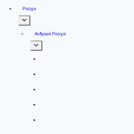
Ρούχα
Toggle
child
menu
Ανδρικά Ρούχα
Toggle
child
menu
Ανδρικές Μπλούζες
Ανδρικές Βερμούδες – Σορτσάκια
Ανδρικά Μαγιό
Παντελόνια
Ανδρικά Φούτερ