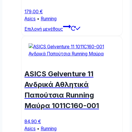
179,00
€
Asics
•
Running
This
Επιλογή μεγέθους
product
has
multiple
variants.
The
options
ASICS Gelventure 11
may
be
Ανδρικά Αθλητικά
chosen
Παπούτσια Running
on
the
Μαύρα 1011C160-001
product
page
84,90
€
Asics
•
Running