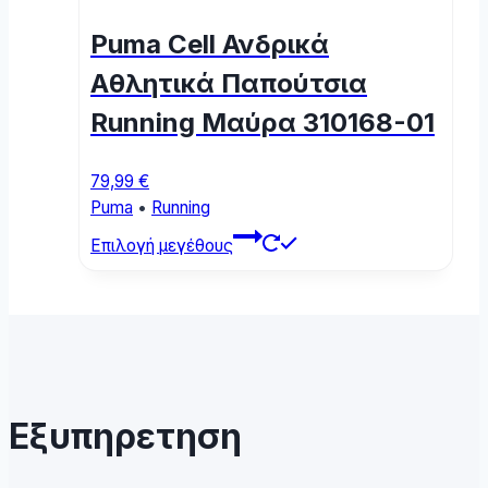
options
Puma Cell Ανδρικά
may
be
Αθλητικά Παπούτσια
chosen
Running Μαύρα 310168-01
on
the
product
79,99
€
page
Puma
•
Running
This
Επιλογή μεγέθους
product
has
multiple
variants.
The
options
may
Εξυπηρετηση
be
chosen