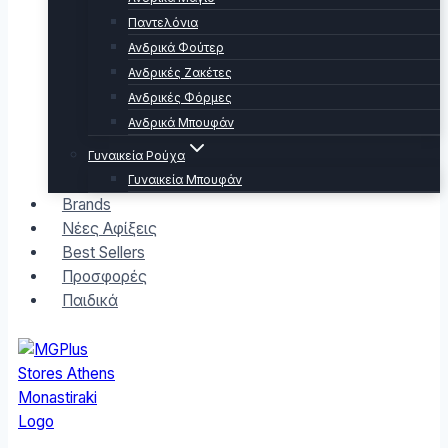
Παντελόνια
Ανδρικά Φούτερ
Ανδρικές Ζακέτες
Ανδρικές Φόρμες
Ανδρικά Μπουφάν
Γυναικεία Ρούχα
Γυναικεία Μπουφάν
Brands
Νέες Αφίξεις
Best Sellers
Προσφορές
Παιδικά