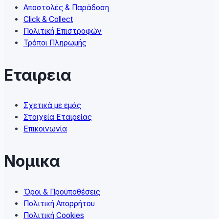
on
Αποστολές & Παράδοση
the
Click & Collect
product
Πολιτική Επιστροφών
page
Τρόποι Πληρωμής
Εταιρεια
Σχετικά με εμάς
Στοιχεία Εταιρείας
Επικοινωνία
Νομικα
Όροι & Προϋποθέσεις
Πολιτική Απορρήτου
Πολιτική Cookies