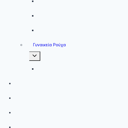
Ανδρικές Ζακέτες
Ανδρικές Φόρμες
Ανδρικά Μπουφάν
Γυναικεία Ρούχα
Toggle
child
menu
Γυναικεία Μπουφάν
Brands
Νέες Αφίξεις
Best Sellers
Προσφορές