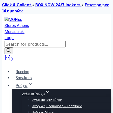
Click & Collect
•
BOX NOW 24/7 lockers
•
Επιστροφές
14 ημερών
Skip
to
content
Products
search
0
Running
Sneakers
Ρούχα
Ανδρικά Ρούχα
Ανδρικές Μπλούζες
Ανδρικές Βερμούδες – Σορτσάκια
Ανδρικά Μαγιό