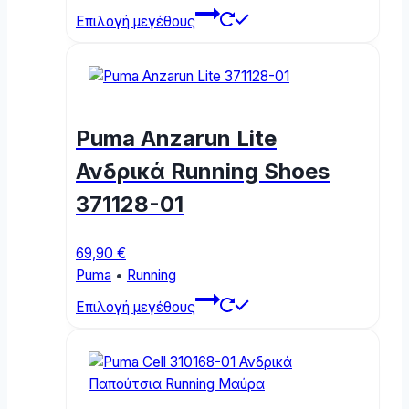
This
Επιλογή μεγέθους
product
has
multiple
variants.
The
Puma Anzarun Lite
options
may
Ανδρικά Running Shoes
be
371128-01
chosen
on
the
69,90
€
product
Puma
•
Running
page
This
Επιλογή μεγέθους
product
has
multiple
variants.
The