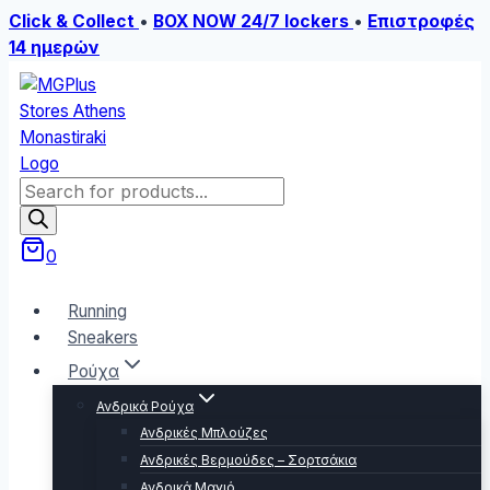
Click & Collect
•
BOX NOW 24/7 lockers
•
Επιστροφές
14 ημερών
Skip
to
content
Products
search
0
Running
Sneakers
Ρούχα
Ανδρικά Ρούχα
Ανδρικές Μπλούζες
Ανδρικές Βερμούδες – Σορτσάκια
Ανδρικά Μαγιό