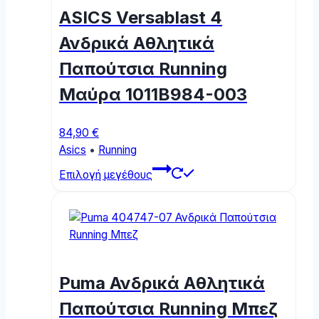
may
ASICS Versablast 4
be
chosen
Ανδρικά Αθλητικά
on
Παπούτσια Running
the
product
Μαύρα 1011B984-003
page
84,90
€
Asics
•
Running
This
Επιλογή μεγέθους
product
has
multiple
variants.
The
options
Puma Ανδρικά Αθλητικά
may
be
Παπούτσια Running Μπεζ