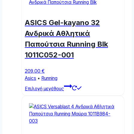
variants.
The
options
ASICS Gel-kayano 32
may
be
Ανδρικά Αθλητικά
chosen
Παπούτσια Running Blk
on
the
1011C052-001
product
page
209,00
€
Asics
•
Running
This
Επιλογή μεγέθους
product
has
multiple
variants.
The
options