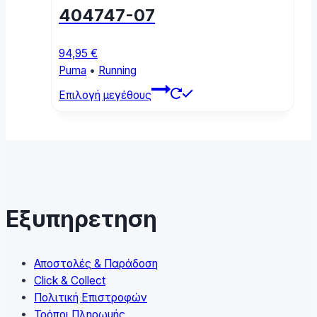
chosen
404747-07
on
the
product
94,95
€
page
Puma
•
Running
This
Επιλογή μεγέθους
product
has
multiple
variants.
The
options
may
Εξυπηρετηση
be
chosen
on
Αποστολές & Παράδοση
the
Click & Collect
product
Πολιτική Επιστροφών
page
Τρόποι Πληρωμής