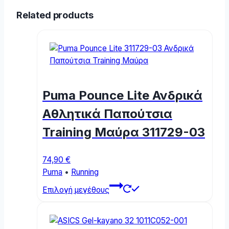
Related products
Puma Pounce Lite Ανδρικά
Αθλητικά Παπούτσια
Training Μαύρα 311729-03
74,90
€
Puma
•
Running
This
Επιλογή μεγέθους
product
has
multiple