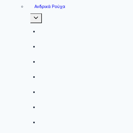
menu
Ανδρικά Ρούχα
Toggle
child
menu
Ανδρικές Μπλούζες
Ανδρικές Βερμούδες – Σορτσάκια
Ανδρικά Μαγιό
Παντελόνια
Ανδρικά Φούτερ
Ανδρικές Ζακέτες
Ανδρικές Φόρμες