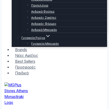
Παντελόνια
Ανδρικά Φούτερ
Ανδρικές Ζακέτες
Ανδρικές Φόρμες
Ανδρικά Μπουφάν
Γυναικεία Ρούχα
Γυναικεία Μπουφάν
Brands
Νέες Αφίξεις
Best Sellers
Προσφορές
Παιδικά