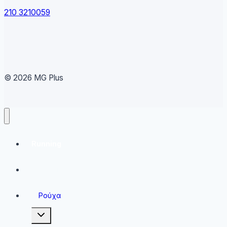
210 3210059
© 2026 MG Plus
Running
Sneakers
Ρούχα
Toggle
child