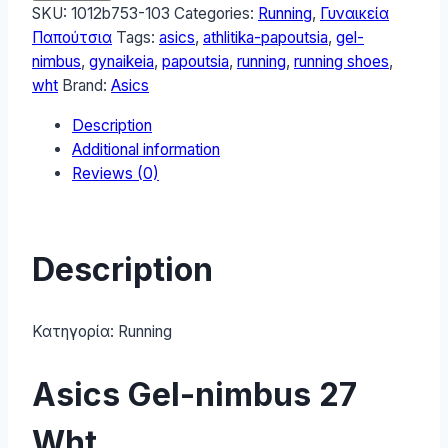
nimbus
SKU:
1012b753-103
Categories:
Running
,
Γυναικεία
27
Παπούτσια
Tags:
asics
,
athlitika-papoutsia
,
gel-
Γυναικεία
nimbus
,
gynaikeia
,
papoutsia
,
running
,
running shoes
,
Αθλητικά
wht
Brand:
Asics
Παπούτσια
Description
Running
Additional information
Wht
Reviews (0)
1012b753-
103
quantity
Description
Κατηγορία:
Running
Asics Gel-nimbus 27
Wht