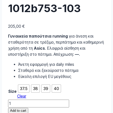
1012b753-103
205,00
€
Γυναικεία παπούτσια running
για άνεση και
σταθερότητα σε τρέξιμο, περπάτημα και καθημερινή
χρήση από τη
Asics
. Ελαφριά αίσθηση και
υποστήριξη στο πάτημα. Απόχρωση:
—
.
Άνετη εφαρμογή για daily miles
Σταθερό και ξεκούραστο πάτημα
Εύκολη επιλογή EU μεγέθους
37.5
38
39
40
Size
Clear
ASICS
Gel-
Add to cart