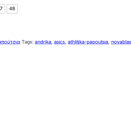
7
48
απούτσια
Tags:
andrika
,
asics
,
athlitika-papoutsia
,
novablas