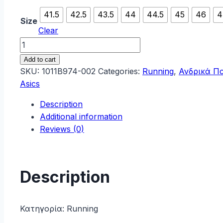
41.5
42.5
43.5
44
44.5
45
46
4
Size
Clear
ASICS
Novablast
Add to cart
5
SKU:
1011B974-002
Categories:
Running
,
Ανδρικά Π
Ανδρικά
Asics
Αθλητικά
Description
Παπούτσια
Additional information
Running
Reviews (0)
Μαυρο
1011B974-
002
quantity
Description
Κατηγορία:
Running