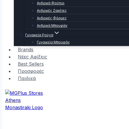
Ανδρικά Φούτερ
Ανδρικές Ζακέτες
Ανδρικές Φόρμες
Ανδρικά Μπουφάν
Γυναικεία Ρούχα
Γυναικεία Μπουφάν
Brands
Νέες Αφίξεις
Best Sellers
Προσφορές
Παιδικά