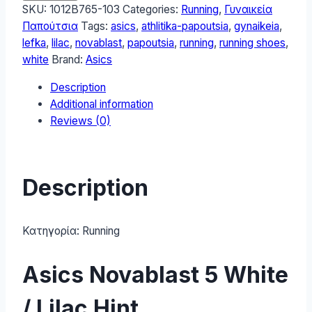
5
SKU:
1012B765-103
Categories:
Running
,
Γυναικεία
Γυναικεία
Παπούτσια
Tags:
asics
,
athlitika-papoutsia
,
gynaikeia
,
Αθλητικά
lefka
,
lilac
,
novablast
,
papoutsia
,
running
,
running shoes
,
Παπούτσια
white
Brand:
Asics
Running
Description
White
Additional information
/
Reviews (0)
Lilac
Hint
1012B765-
103
Description
quantity
Κατηγορία:
Running
Asics Novablast 5 White
/ Lilac Hint