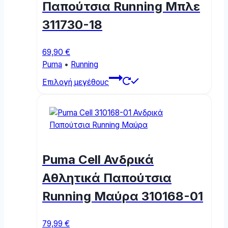
be
Παπούτσια Running Μπλε
chosen
311730-18
on
the
product
69,90
€
page
Puma
•
Running
This
Επιλογή μεγέθους
product
has
multiple
variants.
The
options
Puma Cell Ανδρικά
may
be
Αθλητικά Παπούτσια
chosen
Running Μαύρα 310168-01
on
the
product
79,99
€