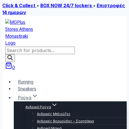
Click & Collect
•
BOX NOW 24/7 lockers
•
Επιστροφές
14 ημερών
Skip
to
content
Products
search
0
Running
Sneakers
Ρούχα
Ανδρικά Ρούχα
Ανδρικές Μπλούζες
Ανδρικές Βερμούδες – Σορτσάκια
Ανδρικά Μαγιό