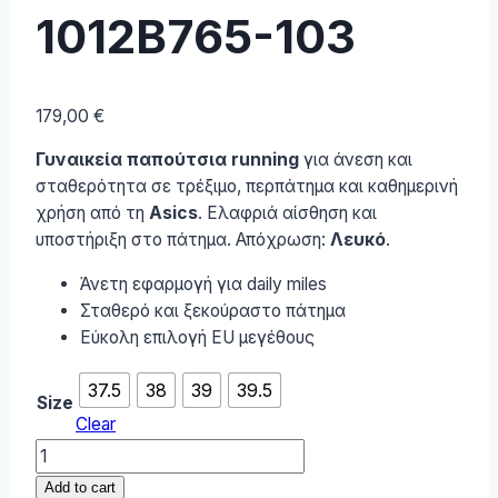
1012B765-103
179,00
€
Γυναικεία παπούτσια running
για άνεση και
σταθερότητα σε τρέξιμο, περπάτημα και καθημερινή
χρήση από τη
Asics
. Ελαφριά αίσθηση και
υποστήριξη στο πάτημα. Απόχρωση:
Λευκό
.
Άνετη εφαρμογή για daily miles
Σταθερό και ξεκούραστο πάτημα
Εύκολη επιλογή EU μεγέθους
37.5
38
39
39.5
Size
Clear
ASICS
Novablast
Add to cart