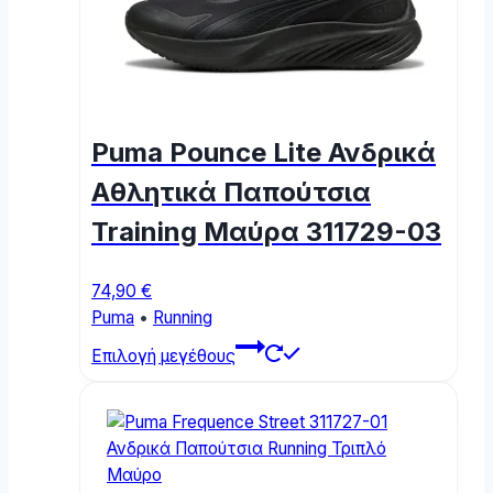
Puma Pounce Lite Ανδρικά
Αθλητικά Παπούτσια
Training Μαύρα 311729-03
74,90
€
Puma
•
Running
This
Επιλογή μεγέθους
product
has
multiple
variants.
The