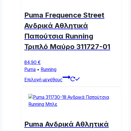
options
may
Puma Frequence Street
be
chosen
Ανδρικά Αθλητικά
on
Παπούτσια Running
the
product
Τριπλό Μαύρο 311727-01
page
84,90
€
Puma
•
Running
This
Επιλογή μεγέθους
product
has
multiple
variants.
The
options
Puma Ανδρικά Αθλητικά
may