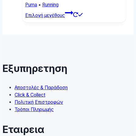
page
Puma
•
Running
This
Επιλογή μεγέθους
product
has
multiple
variants.
The
options
may
Εξυπηρετηση
be
chosen
on
Αποστολές & Παράδοση
the
Click & Collect
product
Πολιτική Επιστροφών
page
Τρόποι Πληρωμής
Εταιρεια