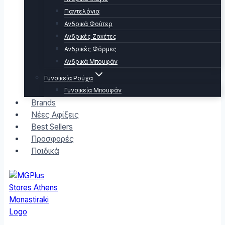
Παντελόνια
Ανδρικά Φούτερ
Ανδρικές Ζακέτες
Ανδρικές Φόρμες
Ανδρικά Μπουφάν
Γυναικεία Ρούχα
Γυναικεία Μπουφάν
Brands
Νέες Αφίξεις
Best Sellers
Προσφορές
Παιδικά