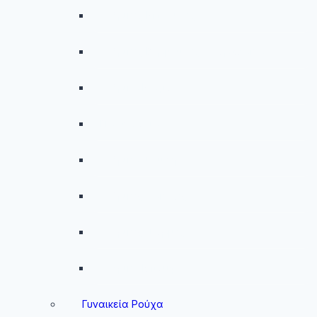
menu
Ανδρικές Μπλούζες
Ανδρικές Βερμούδες – Σορτσάκια
Ανδρικά Μαγιό
Παντελόνια
Ανδρικά Φούτερ
Ανδρικές Ζακέτες
Ανδρικές Φόρμες
Ανδρικά Μπουφάν
Γυναικεία Ρούχα