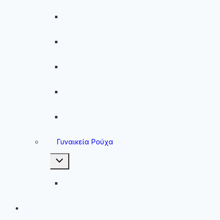
Παντελόνια
Ανδρικά Φούτερ
Ανδρικές Ζακέτες
Ανδρικές Φόρμες
Ανδρικά Μπουφάν
Γυναικεία Ρούχα
Toggle
child
menu
Γυναικεία Μπουφάν
Brands