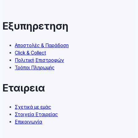
The
options
may
Εξυπηρετηση
be
chosen
on
Αποστολές & Παράδοση
the
Click & Collect
product
Πολιτική Επιστροφών
page
Τρόποι Πληρωμής
Εταιρεια
Σχετικά με εμάς
Στοιχεία Εταιρείας
Επικοινωνία