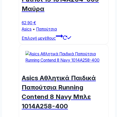
Μαύρα
62,90
€
Asics
•
Παπούτσια
This
Επιλογή μεγέθους
product
has
multiple
variants.
The
options
Asics Αθλητικά Παιδικά
may
be
Παπούτσια Running
chosen
Contend 8 Navy Μπλε
on
the
1014A258-400
product
page