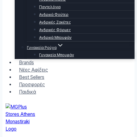
Παντελόνια
Ανδρικά Φούτερ
Ανδρικές Ζακέτες
Ανδρικές Φόρμες
Ανδρικά Μπουφάν
Γυναικεία Ρούχα
Γυναικεία Μπουφάν
Brands
Νέες Αφίξεις
Best Sellers
Προσφορές
Παιδικά