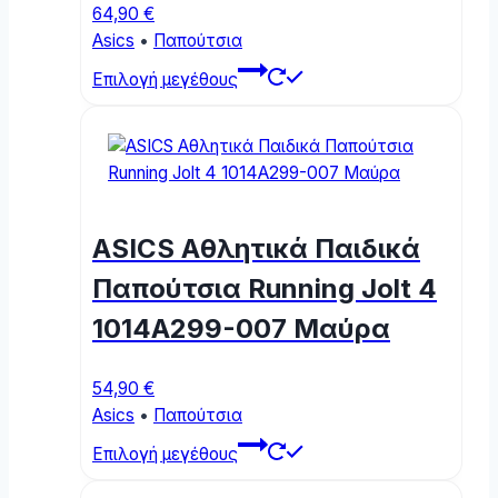
64,90
€
Asics
•
Παπούτσια
This
Επιλογή μεγέθους
product
has
multiple
variants.
The
options
ASICS Αθλητικά Παιδικά
may
be
Παπούτσια Running Jolt 4
chosen
1014A299-007 Μαύρα
on
the
product
54,90
€
page
Asics
•
Παπούτσια
This
Επιλογή μεγέθους
product
has