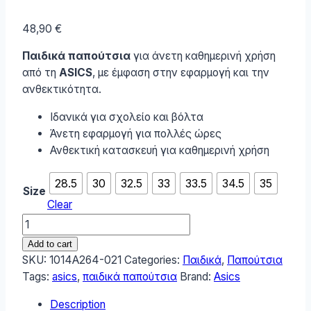
48,90
€
Παιδικά παπούτσια
για άνετη καθημερινή χρήση
από τη
ASICS
, με έμφαση στην εφαρμογή και την
ανθεκτικότητα.
Ιδανικά για σχολείο και βόλτα
Άνετη εφαρμογή για πολλές ώρες
Ανθεκτική κατασκευή για καθημερινή χρήση
28.5
30
32.5
33
33.5
34.5
35
Size
Clear
ASICS
Αθλητικά
Add to cart
Παιδικά
SKU:
1014A264-021
Categories:
Παιδικά
,
Παπούτσια
Παπούτσια
Tags:
asics
,
παιδικά παπούτσια
Brand:
Asics
Running
Description
Patriot