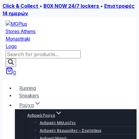
Click & Collect
•
BOX NOW 24/7 lockers
•
Επιστροφές
14 ημερών
Skip
to
content
Products
search
0
Running
Sneakers
Ρούχα
Ανδρικά Ρούχα
Ανδρικές Μπλούζες
Ανδρικές Βερμούδες – Σορτσάκια
Ανδρικά Μαγιό