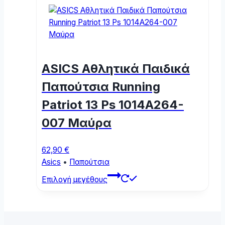
multiple
variants.
The
options
may
ASICS Αθλητικά Παιδικά
be
chosen
Παπούτσια Running
on
Patriot 13 Ps 1014A264-
the
product
007 Μαύρα
page
62,90
€
Asics
•
Παπούτσια
This
Επιλογή μεγέθους
product
has
multiple
variants.