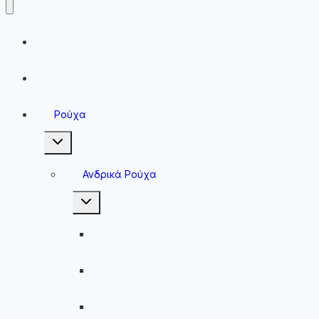
Running
Sneakers
Ρούχα
Toggle
child
menu
Ανδρικά Ρούχα
Toggle
child
menu
Ανδρικές Μπλούζες
Ανδρικές Βερμούδες – Σορτσάκια
Ανδρικά Μαγιό