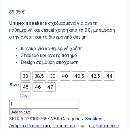
89,95
€
Unisex sneakers
σχεδιασμένα για άνετη
καθημερινή και casual χρήση από τη
DC
, με έμφαση
στην άνεση και το διαχρονικό design.
Ιδανικά για καθημερινή χρήση
Σταθερό και άνετο πάτημα
Design σε μαύρη απόχρωση
38
38.5
39
40
40.5
42.5
44
Size
45
46
47
Clear
DC
Shoes
Add to cart
DC
SKU:
ADYS100765-WBK
Categories:
Sneakers
,
Manteca
Ανδρικά Παπούτσια
,
Παπούτσια
Tags:
dc
,
kathimerini-