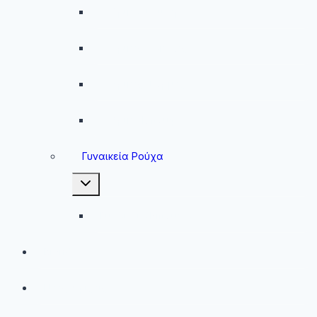
Ανδρικά Φούτερ
Ανδρικές Ζακέτες
Ανδρικές Φόρμες
Ανδρικά Μπουφάν
Γυναικεία Ρούχα
Toggle
child
menu
Γυναικεία Μπουφάν
Brands
Νέες Αφίξεις