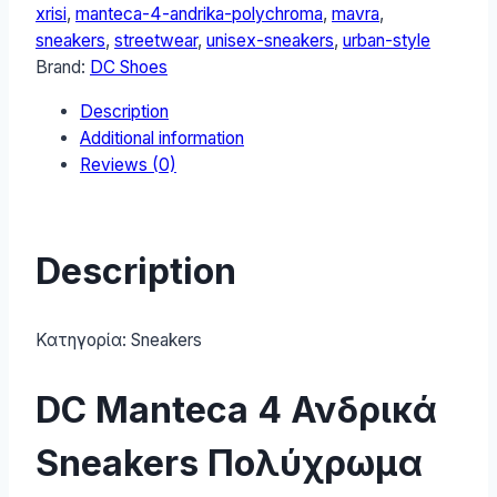
4
xrisi
,
manteca-4-andrika-polychroma
,
mavra
,
Ανδρικά
sneakers
,
streetwear
,
unisex-sneakers
,
urban-style
Sneakers
Brand:
DC Shoes
Πολύχρωμα
Description
ADYS100765-
Additional information
WBK
Reviews (0)
quantity
Description
Κατηγορία:
Sneakers
DC Manteca 4 Ανδρικά
Sneakers Πολύχρωμα