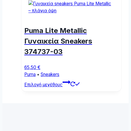
multiple
variants.
The
options
Puma Lite Metallic
may
be
Γυναικεία Sneakers
chosen
374737-03
on
the
product
65,50
€
page
Puma
•
Sneakers
This
Επιλογή μεγέθους
product
has
multiple
variants.
The
options
may