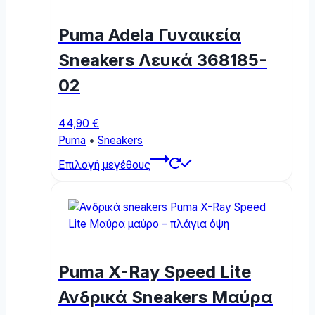
Puma Adela Γυναικεία
Sneakers Λευκά 368185-
02
44,90
€
Puma
•
Sneakers
This
Επιλογή μεγέθους
product
has
multiple
variants.
The
options
Puma X-Ray Speed Lite
may
be
Ανδρικά Sneakers Μαύρα
chosen