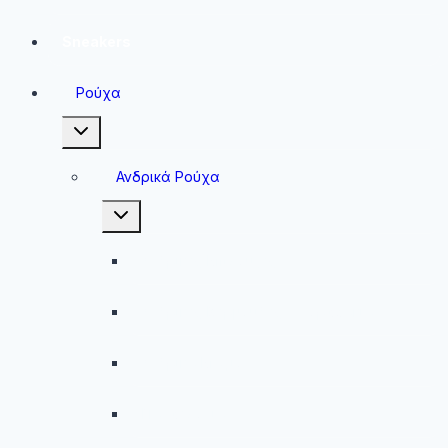
Sneakers
Ρούχα
Toggle
child
menu
Ανδρικά Ρούχα
Toggle
child
menu
Ανδρικές Μπλούζες
Ανδρικές Βερμούδες – Σορτσάκια
Ανδρικά Μαγιό
Παντελόνια