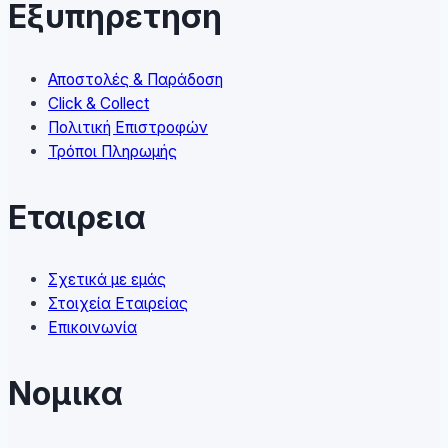
Εξυπηρετηση
be
chosen
on
Αποστολές & Παράδοση
the
Click & Collect
product
Πολιτική Επιστροφών
page
Τρόποι Πληρωμής
Εταιρεια
Σχετικά με εμάς
Στοιχεία Εταιρείας
Επικοινωνία
Νομικα