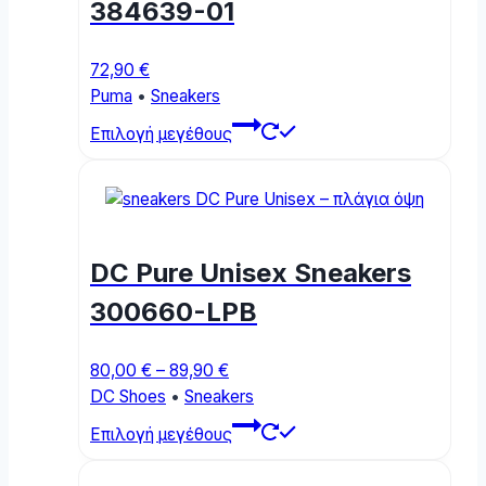
384639-01
on
the
product
72,90
€
page
Puma
•
Sneakers
This
Επιλογή μεγέθους
product
has
multiple
variants.
The
DC Pure Unisex Sneakers
options
may
300660-LPB
be
chosen
Price
80,00
€
–
89,90
€
on
range:
DC Shoes
•
Sneakers
the
80,00 €
This
product
Επιλογή μεγέθους
through
product
page
89,90 €
has