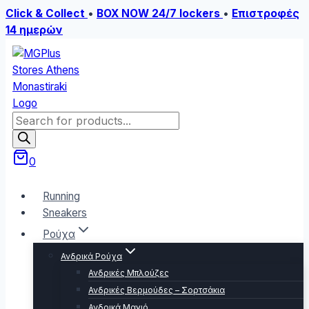
Click & Collect
•
BOX NOW 24/7 lockers
•
Επιστροφές
14 ημερών
Skip
to
content
Products
search
0
Running
Sneakers
Ρούχα
Ανδρικά Ρούχα
Ανδρικές Μπλούζες
Ανδρικές Βερμούδες – Σορτσάκια
Ανδρικά Μαγιό