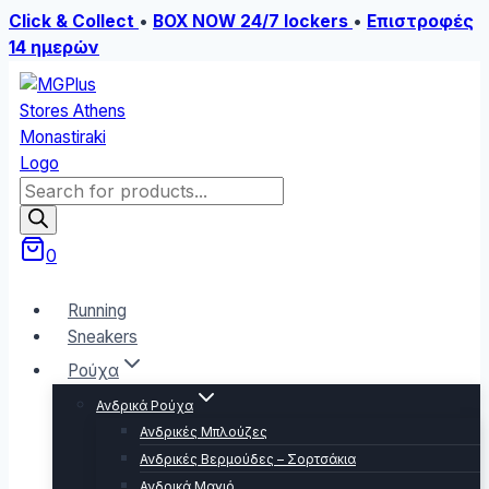
Click & Collect
•
BOX NOW 24/7 lockers
•
Επιστροφές
14 ημερών
Skip
to
content
Products
search
0
Running
Sneakers
Ρούχα
Ανδρικά Ρούχα
Ανδρικές Μπλούζες
Ανδρικές Βερμούδες – Σορτσάκια
Ανδρικά Μαγιό