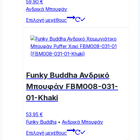
59,90
€
product
Ανδρικά Μπουφάν
page
This
Επιλογή μεγέθους
product
has
multiple
variants.
The
options
may
Funky Buddha Ανδρικό
be
chosen
Μπουφάν FBM008-031-
on
01-Khaki
the
product
page
53,95
€
Funky Buddha
•
Ανδρικά Μπουφάν
This
Επιλογή μεγέθους
product