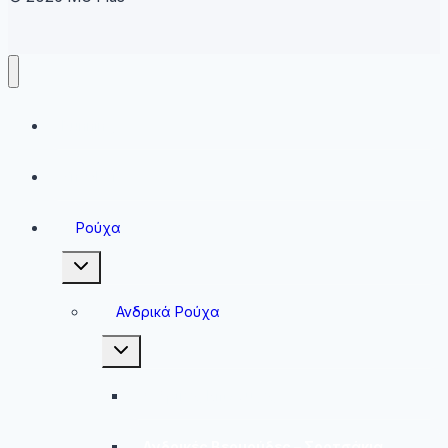
Running
Sneakers
Ρούχα
Toggle
child
menu
Ανδρικά Ρούχα
Toggle
child
menu
Ανδρικές Μπλούζες
Ανδρικές Βερμούδες – Σορτσάκια