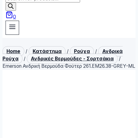
search
0
Home
/
Κατάστημα
/
Ρούχα
/
Ανδρικά
Ρούχα
/
Ανδρικές Βερμούδες - Σορτσάκια
/
Emerson Ανδρική Βερμούδα Φούτερ 261.EM26.38-GREY-ML