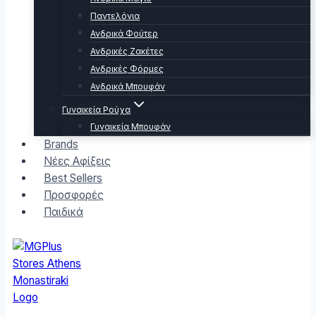
Παντελόνια
Ανδρικά Φούτερ
Ανδρικές Ζακέτες
Ανδρικές Φόρμες
Ανδρικά Μπουφάν
Γυναικεία Ρούχα
Γυναικεία Μπουφάν
Brands
Νέες Αφίξεις
Best Sellers
Προσφορές
Παιδικά