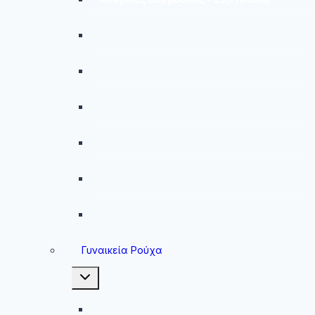
Ανδρικά Μαγιό
Παντελόνια
Ανδρικά Φούτερ
Ανδρικές Ζακέτες
Ανδρικές Φόρμες
Ανδρικά Μπουφάν
Γυναικεία Ρούχα
Toggle
child
menu
Γυναικεία Μπουφάν