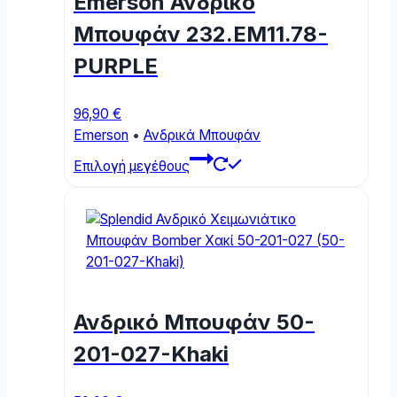
Emerson Ανδρικό
be
chosen
Μπουφάν 232.EM11.78-
on
PURPLE
the
product
page
96,90
€
Emerson
•
Ανδρικά Μπουφάν
This
Επιλογή μεγέθους
product
has
multiple
variants.
The
options
may
Ανδρικό Μπουφάν 50-
be
chosen
201-027-Khaki
on
the