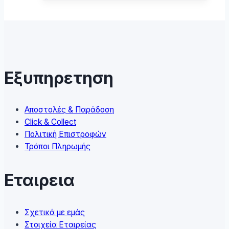
has
multiple
variants.
The
options
may
Εξυπηρετηση
be
chosen
on
Αποστολές & Παράδοση
the
Click & Collect
product
Πολιτική Επιστροφών
page
Τρόποι Πληρωμής
Εταιρεια
Σχετικά με εμάς
Στοιχεία Εταιρείας