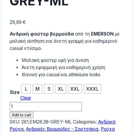
GREY-ML
29,99
€
Ανδρική φούτερ βερμούδα
από τη
EMERSON
με
μαλακή αίσθηση και άνετη γραμμή για καθημερινό
casual ντύσιμο.
Μαλακή φούτερ υφή για άνεση
Άνετη εφαρμογή για καθημερινή χρήση
Ιδανική για casual και athleisure looks
L
M
S
XL
XXL
XXXL
Size
Clear
Emerson
Ανδρική
Add to cart
Βερμούδα
SKU:
261.EM26.38-GREY-ML
Categories:
Ανδρικά
Φούτερ
Ρούχα
,
Ανδρικές Βερμούδες - Σορτσάκια
,
Ρούχα
261.EM26.38-