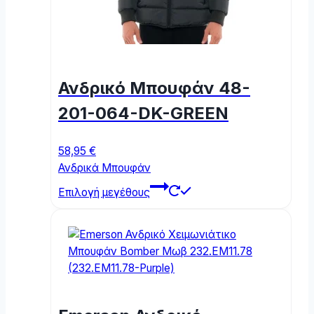
Ανδρικό Μπουφάν 48-
201-064-DK-GREEN
58,95
€
Ανδρικά Μπουφάν
This
Επιλογή μεγέθους
product
has
multiple
variants.
The
options
may