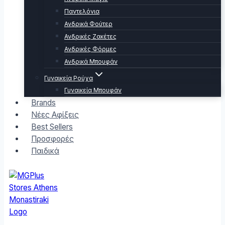
Παντελόνια
Ανδρικά Φούτερ
Ανδρικές Ζακέτες
Ανδρικές Φόρμες
Ανδρικά Μπουφάν
Γυναικεία Ρούχα
Γυναικεία Μπουφάν
Brands
Νέες Αφίξεις
Best Sellers
Προσφορές
Παιδικά