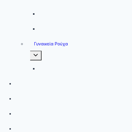
Ανδρικές Φόρμες
Ανδρικά Μπουφάν
Γυναικεία Ρούχα
Toggle
child
menu
Γυναικεία Μπουφάν
Brands
Νέες Αφίξεις
Best Sellers
Προσφορές