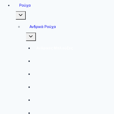
Ρούχα
Toggle
child
menu
Ανδρικά Ρούχα
Toggle
child
menu
Ανδρικές Μπλούζες
Ανδρικές Βερμούδες – Σορτσάκια
Ανδρικά Μαγιό
Παντελόνια
Ανδρικά Φούτερ
Ανδρικές Ζακέτες