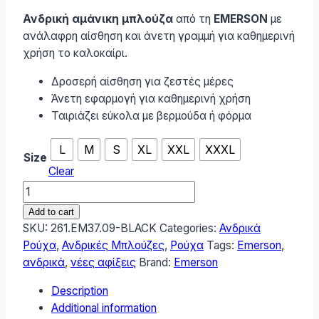
Ανδρική αμάνικη μπλούζα
από τη
EMERSON
με
ανάλαφρη αίσθηση και άνετη γραμμή για καθημερινή
χρήση το καλοκαίρι.
Δροσερή αίσθηση για ζεστές μέρες
Άνετη εφαρμογή για καθημερινή χρήση
Ταιριάζει εύκολα με βερμούδα ή φόρμα
L
M
S
XL
XXL
XXXL
Size
Clear
Emerson
Ανδρικό
Add to cart
Tank
SKU:
261.EM37.09-BLACK
Categories:
Ανδρικά
Top
Ρούχα
,
Ανδρικές Μπλούζες
,
Ρούχα
Tags:
Emerson
,
261.EM37.09-
ανδρικά
,
νέες αφίξεις
Brand:
Emerson
BLACK
Description
quantity
Additional information