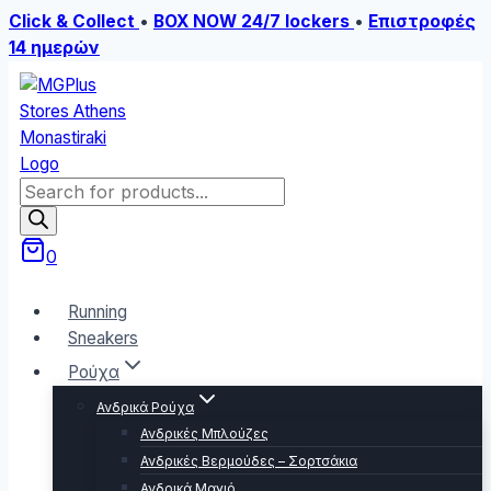
Click & Collect
•
BOX NOW 24/7 lockers
•
Επιστροφές
14 ημερών
Skip
to
content
Products
search
0
Running
Sneakers
Ρούχα
Ανδρικά Ρούχα
Ανδρικές Μπλούζες
Ανδρικές Βερμούδες – Σορτσάκια
Ανδρικά Μαγιό