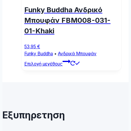
may
Funky Buddha Ανδρικό
be
chosen
Μπουφάν FBM008-031-
on
01-Khaki
the
product
page
53,95
€
Funky Buddha
•
Ανδρικά Μπουφάν
This
Επιλογή μεγέθους
product
has
multiple
variants.
The
options
may
Εξυπηρετηση
be
chosen
on