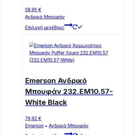
58,95
€
Ανδρικά Μπουφάν
This
Επιλογή μεγέθους
product
has
multiple
variants.
The
options
may
Emerson Ανδρικό
be
chosen
Μπουφάν 232.EM10.57-
on
White Black
the
product
page
79,92
€
Emerson
•
Ανδρικά Μπουφάν
This