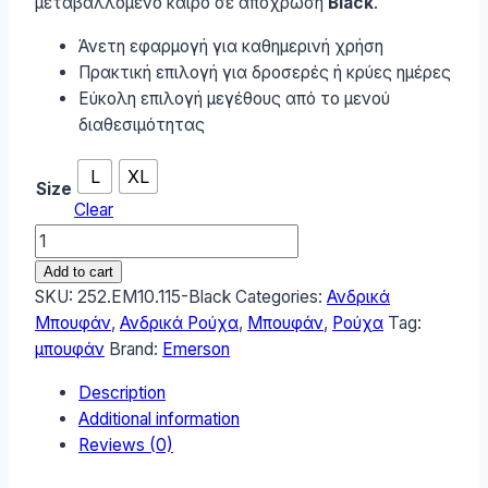
μεταβαλλόμενο καιρό σε απόχρωση
Black
.
Άνετη εφαρμογή για καθημερινή χρήση
Πρακτική επιλογή για δροσερές ή κρύες ημέρες
Εύκολη επιλογή μεγέθους από το μενού
διαθεσιμότητας
L
XL
Size
Clear
Emerson
Ανδρικό
Add to cart
Μπουφάν
SKU:
252.EM10.115-Black
Categories:
Ανδρικά
252.EM10.115-
Μπουφάν
,
Ανδρικά Ρούχα
,
Μπουφάν
,
Ρούχα
Tag:
Black
μπουφάν
Brand:
Emerson
quantity
Description
Additional information
Reviews (0)