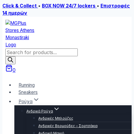
Click & Collect
•
BOX NOW 24/7 lockers
•
Επιστροφές
14 ημερών
Skip
to
content
Products
search
0
Running
Sneakers
Ρούχα
Ανδρικά Ρούχα
Ανδρικές Μπλούζες
Ανδρικές Βερμούδες – Σορτσάκια
Ανδρικά Μαγιό