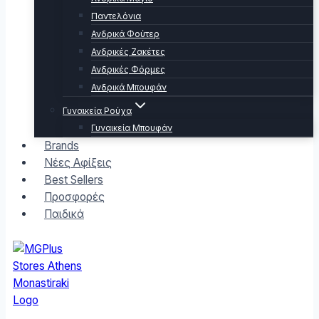
Παντελόνια
Ανδρικά Φούτερ
Ανδρικές Ζακέτες
Ανδρικές Φόρμες
Ανδρικά Μπουφάν
Γυναικεία Ρούχα
Γυναικεία Μπουφάν
Brands
Νέες Αφίξεις
Best Sellers
Προσφορές
Παιδικά