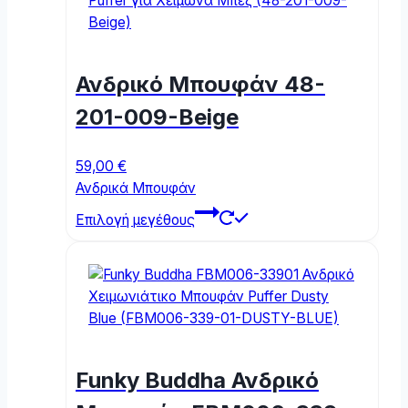
variants.
The
options
may
Ανδρικό Μπουφάν 48-
be
chosen
201-009-Beige
on
the
59,00
€
product
Ανδρικά Μπουφάν
page
This
Επιλογή μεγέθους
product
has
multiple
variants.
The
options
may
Funky Buddha Ανδρικό
be
chosen