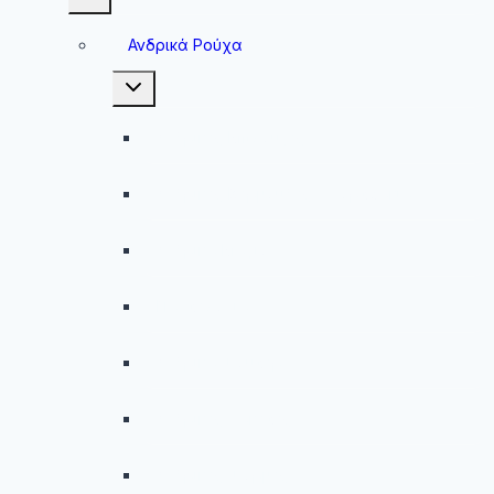
child
menu
Ανδρικά Ρούχα
Toggle
child
menu
Ανδρικές Μπλούζες
Ανδρικές Βερμούδες – Σορτσάκια
Ανδρικά Μαγιό
Παντελόνια
Ανδρικά Φούτερ
Ανδρικές Ζακέτες
Ανδρικές Φόρμες