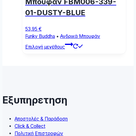
Μπουφάν FBM006-339-
on
01-DUSTY-BLUE
the
product
page
53,95
€
Funky Buddha
•
Ανδρικά Μπουφάν
This
Επιλογή μεγέθους
product
has
multiple
variants.
The
options
may
Εξυπηρετηση
be
chosen
on
Αποστολές & Παράδοση
the
Click & Collect
product
Πολιτική Επιστροφών