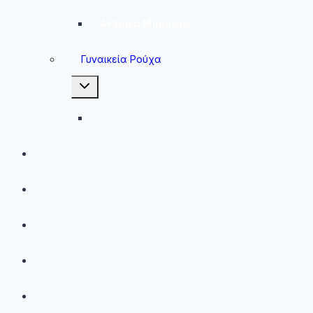
Ανδρικά Μπουφάν
Γυναικεία Ρούχα
Toggle
child
menu
Γυναικεία Μπουφάν
Brands
Νέες Αφίξεις
Best Sellers
Προσφορές
Παιδικά