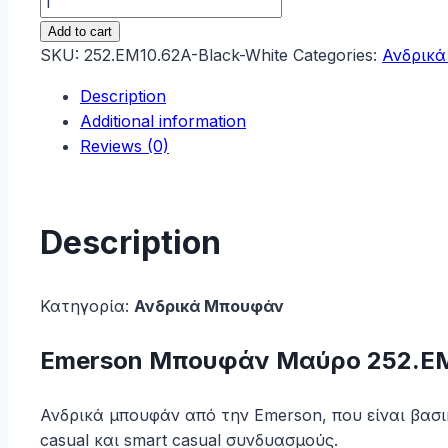
Ανδρικό
Add to cart
Μπουφάν
SKU:
252.EM10.62A-Black-White
Categories:
Ανδρικ
252.EM10.62A-
Description
Black-
Additional information
White
Reviews (0)
quantity
Description
Κατηγορία:
Ανδρικά Μπουφάν
Emerson Μπουφάν Μαύρο 252.EM
Ανδρικά μπουφάν από την Emerson, που είναι βασ
casual και smart casual συνδυασμούς.