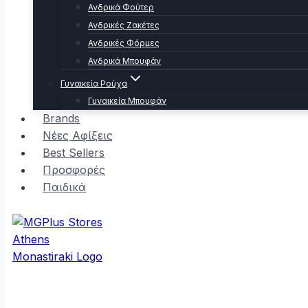
Ανδρικά Φούτερ
Ανδρικές Ζακέτες
Ανδρικές Φόρμες
Ανδρικά Μπουφάν
Γυναικεία Ρούχα
Γυναικεία Μπουφάν
Brands
Νέες Αφίξεις
Best Sellers
Προσφορές
Παιδικά