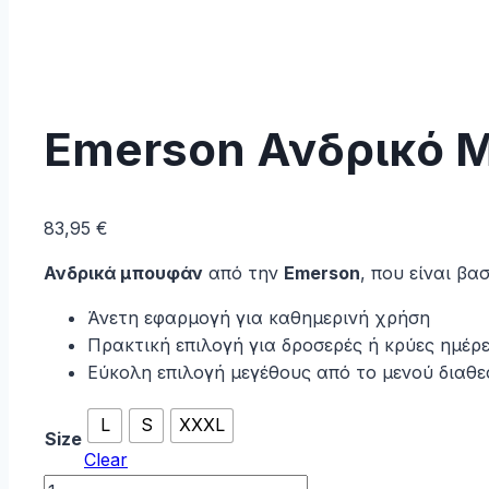
Emerson Ανδρικό 
83,95
€
Ανδρικά μπουφάν
από την
Emerson
, που είναι β
Άνετη εφαρμογή για καθημερινή χρήση
Πρακτική επιλογή για δροσερές ή κρύες ημέρ
Εύκολη επιλογή μεγέθους από το μενού διαθ
L
S
XXXL
Size
Clear
Emerson