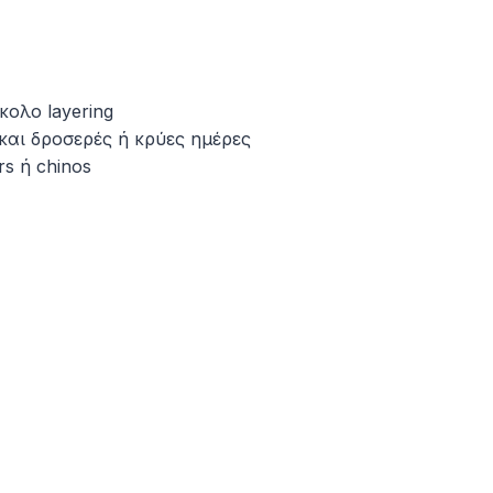
κολο layering
και δροσερές ή κρύες ημέρες
rs ή chinos