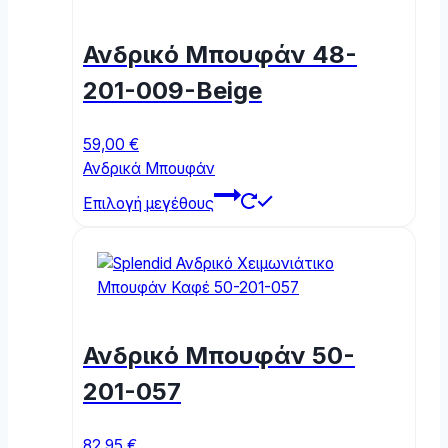
options
may
Ανδρικό Μπουφάν 48-
be
chosen
201-009-Beige
on
the
59,00
€
product
Ανδρικά Μπουφάν
page
This
Επιλογή μεγέθους
product
has
multiple
variants.
The
options
Ανδρικό Μπουφάν 50-
may
be
201-057
chosen
on
82,95
€