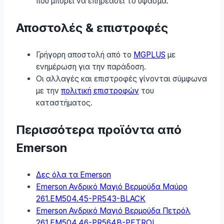
που μπορεί να επηρεάσει το ύφασμα.
Αποστολές & επιστροφές
Γρήγορη αποστολή από το
MGPLUS
με
ενημέρωση για την παράδοση.
Οι αλλαγές και επιστροφές γίνονται σύμφωνα
με την
πολιτική επιστροφών
του
καταστήματος.
Περισσότερα προϊόντα από
Emerson
Δες όλα τα Emerson
Emerson Ανδρικό Μαγιό Βερμούδα Μαύρο
261.EM504.45-PR543-BLACK
Emerson Ανδρικό Μαγιό Βερμούδα Πετρόλ
261.EM504.46-PR564B-PETROL