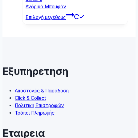
the
Ανδρικά Μπουφάν
product
This
page
Επιλογή μεγέθους
product
has
multiple
variants.
The
options
may
Εξυπηρετηση
be
chosen
on
Αποστολές & Παράδοση
the
Click & Collect
product
Πολιτική Επιστροφών
page
Τρόποι Πληρωμής
Εταιρεια