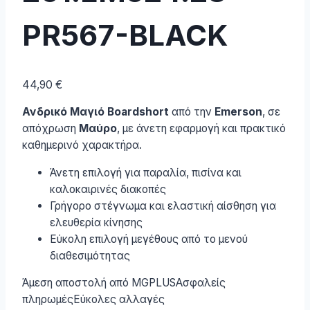
PR567-BLACK
44,90
€
Ανδρικό Μαγιό Boardshort
από την
Emerson
, σε
απόχρωση
Μαύρο
, με άνετη εφαρμογή και πρακτικό
καθημερινό χαρακτήρα.
Άνετη επιλογή για παραλία, πισίνα και
καλοκαιρινές διακοπές
Γρήγορο στέγνωμα και ελαστική αίσθηση για
ελευθερία κίνησης
Εύκολη επιλογή μεγέθους από το μενού
διαθεσιμότητας
Άμεση αποστολή από MGPLUS
Ασφαλείς
πληρωμές
Εύκολες αλλαγές