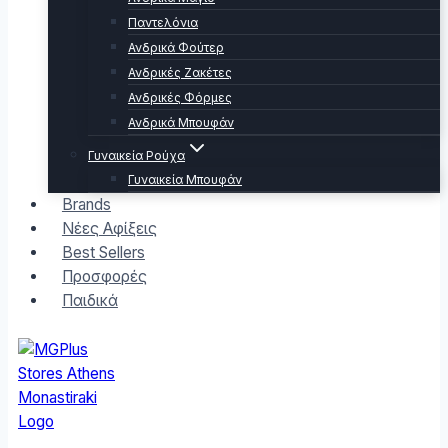
Παντελόνια
Ανδρικά Φούτερ
Ανδρικές Ζακέτες
Ανδρικές Φόρμες
Ανδρικά Μπουφάν
Γυναικεία Ρούχα
Γυναικεία Μπουφάν
Brands
Νέες Αφίξεις
Best Sellers
Προσφορές
Παιδικά