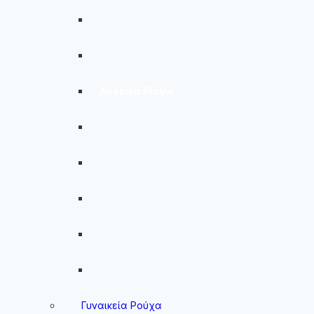
menu
Ανδρικές Μπλούζες
Ανδρικές Βερμούδες – Σορτσάκια
Ανδρικά Μαγιό
Παντελόνια
Ανδρικά Φούτερ
Ανδρικές Ζακέτες
Ανδρικές Φόρμες
Ανδρικά Μπουφάν
Γυναικεία Ρούχα