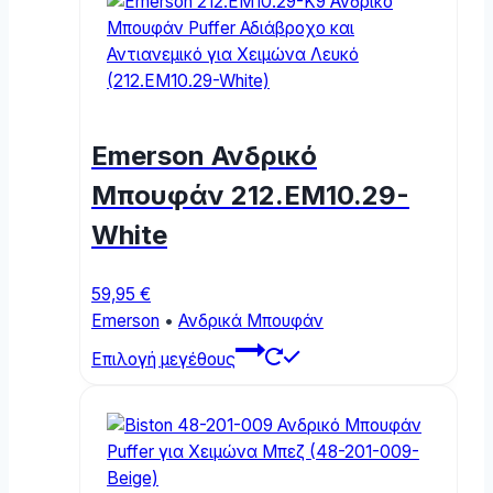
multiple
variants.
The
options
may
be
Emerson Ανδρικό
chosen
on
Μπουφάν 212.EM10.29-
the
White
product
page
59,95
€
Emerson
•
Ανδρικά Μπουφάν
This
Επιλογή μεγέθους
product
has
multiple
variants.
The