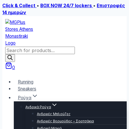
Click & Collect
•
BOX NOW 24/7 lockers
•
Επιστροφές
14 ημερών
Skip
to
content
Products
search
0
Running
Sneakers
Ρούχα
Ανδρικά Ρούχα
Ανδρικές Μπλούζες
Ανδρικές Βερμούδες – Σορτσάκια
Ανδρικά Μαγιό