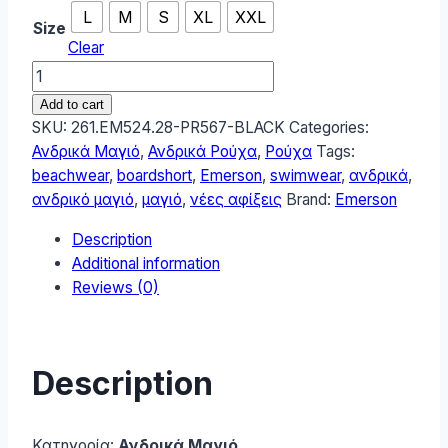
L
M
S
XL
XXL
Size
Clear
Emerson
Ανδρικό
Add to cart
Μαγιό
SKU:
261.EM524.28-PR567-BLACK
Categories:
Boardshort
Ανδρικά Μαγιό
,
Ανδρικά Ρούχα
,
Ρούχα
Tags:
Μαύρο
beachwear
,
boardshort
,
Emerson
,
swimwear
,
ανδρικά
,
261.EM524.28-
ανδρικό μαγιό
,
μαγιό
,
νέες αφίξεις
Brand:
Emerson
PR567-
Description
BLACK
Additional information
quantity
Reviews (0)
Description
Κατηγορία:
Ανδρικά Μαγιό