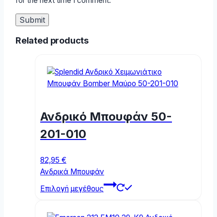
for the next time I comment.
Related products
Ανδρικό Μπουφάν 50-
201-010
82,95
€
Ανδρικά Μπουφάν
This
Επιλογή μεγέθους
product
has