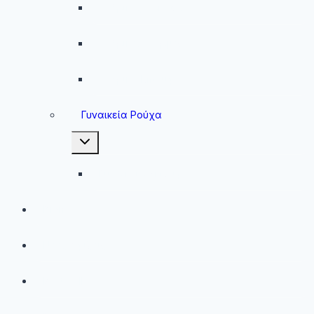
Ανδρικές Ζακέτες
Ανδρικές Φόρμες
Ανδρικά Μπουφάν
Γυναικεία Ρούχα
Toggle
child
menu
Γυναικεία Μπουφάν
Brands
Νέες Αφίξεις
Best Sellers