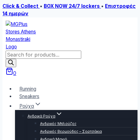
Click & Collect
•
BOX NOW 24/7 lockers
•
Επιστροφές
14 ημερών
Skip
to
content
Products
search
0
Running
Sneakers
Ρούχα
Ανδρικά Ρούχα
Ανδρικές Μπλούζες
Ανδρικές Βερμούδες – Σορτσάκια
Ανδρικά Μαγιό