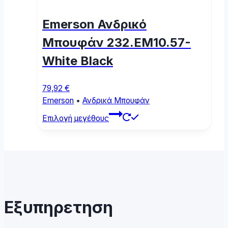
options
may
Emerson Ανδρικό
be
chosen
Μπουφάν 232.EM10.57-
on
White Black
the
product
page
79,92
€
Emerson
•
Ανδρικά Μπουφάν
This
Επιλογή μεγέθους
product
has
multiple
variants.
The
options
may
Εξυπηρετηση
be
chosen