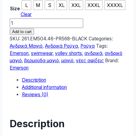
L
M
S
XL
XXL
XXXL
XXXXL
Size
Clear
Emerson
Ανδρικό
Add to cart
Μαγιό
SKU:
261.EM504.46-PR568-BLACK
Categories:
Βερμούδα
Ανδρικά Μαγιό
,
Ανδρικά Ρούχα
,
Ρούχα
Tags:
Μαύρο
Emerson
,
swimwear
,
volley shorts
,
ανδρικά
,
ανδρικό
261.EM504.46-
μαγιό
,
βερμούδα μαγιό
,
μαγιό
,
νέες αφίξεις
Brand:
PR568-
Emerson
BLACK
Description
quantity
Additional information
Reviews (0)
Description