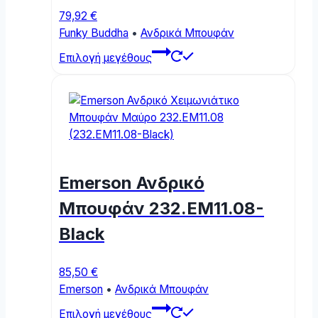
79,92
€
Funky Buddha
•
Ανδρικά Μπουφάν
This
Επιλογή μεγέθους
product
has
multiple
variants.
The
options
may
Emerson Ανδρικό
be
chosen
Μπουφάν 232.EM11.08-
on
Black
the
product
page
85,50
€
Emerson
•
Ανδρικά Μπουφάν
This
Επιλογή μεγέθους