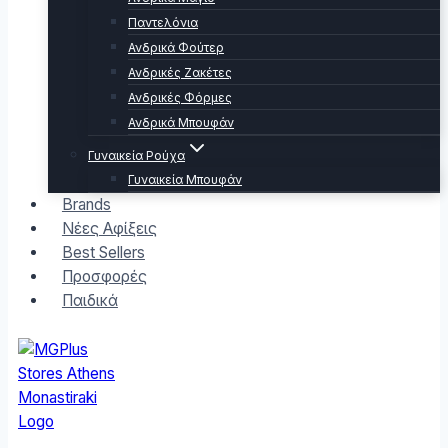
Παντελόνια
Ανδρικά Φούτερ
Ανδρικές Ζακέτες
Ανδρικές Φόρμες
Ανδρικά Μπουφάν
Γυναικεία Ρούχα
Γυναικεία Μπουφάν
Brands
Νέες Αφίξεις
Best Sellers
Προσφορές
Παιδικά