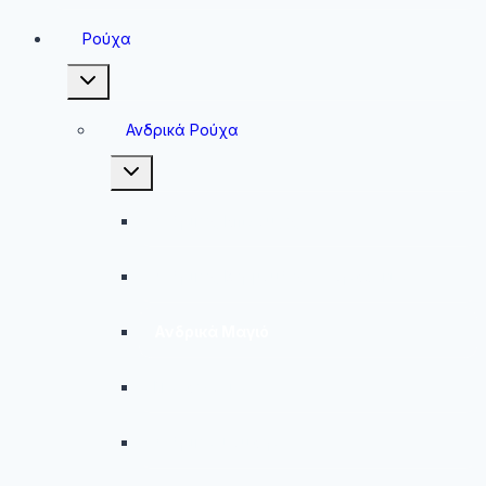
Ρούχα
Toggle
child
menu
Ανδρικά Ρούχα
Toggle
child
menu
Ανδρικές Μπλούζες
Ανδρικές Βερμούδες – Σορτσάκια
Ανδρικά Μαγιό
Παντελόνια
Ανδρικά Φούτερ