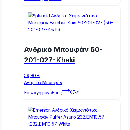
product
has
multiple
variants.
The
options
may
Ανδρικό Μπουφάν 50-
be
chosen
201-027-Khaki
on
the
59,90
€
product
Ανδρικά Μπουφάν
page
This
Επιλογή μεγέθους
product
has
multiple
variants.
The