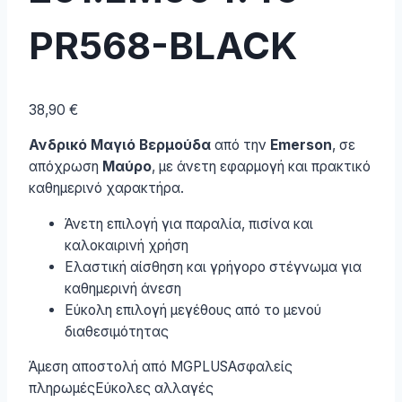
PR568-BLACK
38,90
€
Ανδρικό Μαγιό Βερμούδα
από την
Emerson
, σε
απόχρωση
Μαύρο
, με άνετη εφαρμογή και πρακτικό
καθημερινό χαρακτήρα.
Άνετη επιλογή για παραλία, πισίνα και
καλοκαιρινή χρήση
Ελαστική αίσθηση και γρήγορο στέγνωμα για
καθημερινή άνεση
Εύκολη επιλογή μεγέθους από το μενού
διαθεσιμότητας
Άμεση αποστολή από MGPLUS
Ασφαλείς
πληρωμές
Εύκολες αλλαγές