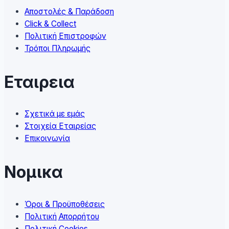
on
Αποστολές & Παράδοση
the
Click & Collect
product
Πολιτική Επιστροφών
page
Τρόποι Πληρωμής
Εταιρεια
Σχετικά με εμάς
Στοιχεία Εταιρείας
Επικοινωνία
Νομικα
Όροι & Προϋποθέσεις
Πολιτική Απορρήτου
Πολιτική Cookies