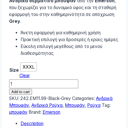
Ανδρικά δερμάτινο μπουφάν
από την
Emerson
,
που ξεχωρίζει για το δυναμικό ύφος και τη σταθερή
εφαρμογή του στην καθημερινότητα σε απόχρωση
Grey
.
Άνετη εφαρμογή για καθημερινή χρήση
Πρακτική επιλογή για δροσερές ή κρύες ημέρες
Εύκολη επιλογή μεγέθους από το μενού
διαθεσιμότητας
XXXL
Size
Clear
Emerson
Ανδρικό
Add to cart
Μπουφάν
SKU:
242.EM11.99-Black-Grey
Categories:
Ανδρικά
242.EM11.99-
Μπουφάν
,
Ανδρικά Ρούχα
,
Μπουφάν
,
Ρούχα
Tag:
Black-
μπουφάν
Brand:
Emerson
Grey
Description
quantity