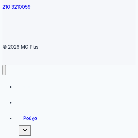
210 3210059
© 2026 MG Plus
Running
Sneakers
Ρούχα
Toggle
child
menu