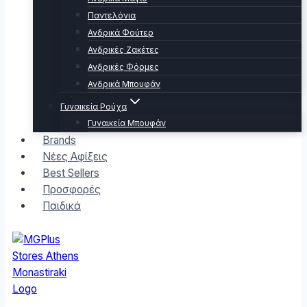
Παντελόνια
Ανδρικά Φούτερ
Ανδρικές Ζακέτες
Ανδρικές Φόρμες
Ανδρικά Μπουφάν
Γυναικεία Ρούχα
Γυναικεία Μπουφάν
Brands
Νέες Αφίξεις
Best Sellers
Προσφορές
Παιδικά