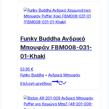
has
multiple
variants.
The
options
may
Funky Buddha Ανδρικό
be
chosen
Μπουφάν FBM008-031-
on
01-Khaki
the
product
page
53,95
€
Funky Buddha
•
Ανδρικά Μπουφάν
This
Επιλογή μεγέθους
product
has
multiple
variants.