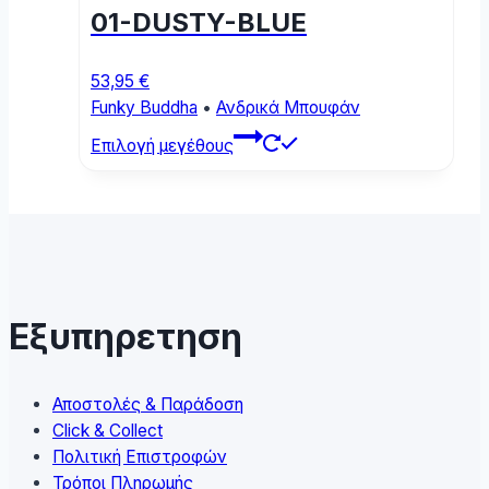
on
01-DUSTY-BLUE
the
product
page
53,95
€
Funky Buddha
•
Ανδρικά Μπουφάν
This
Επιλογή μεγέθους
product
has
multiple
variants.
The
options
may
Εξυπηρετηση
be
chosen
on
Αποστολές & Παράδοση
the
Click & Collect
product
Πολιτική Επιστροφών
page
Τρόποι Πληρωμής