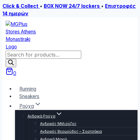
Click & Collect
•
BOX NOW 24/7 lockers
•
Επιστροφές
14 ημερών
Skip
to
content
Products
search
0
Running
Sneakers
Ρούχα
Ανδρικά Ρούχα
Ανδρικές Μπλούζες
Ανδρικές Βερμούδες – Σορτσάκια
Ανδρικά Μαγιό