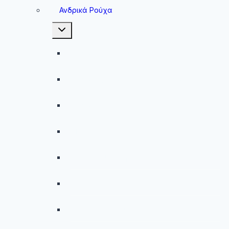
Ανδρικά Ρούχα
Toggle
child
menu
Ανδρικές Μπλούζες
Ανδρικές Βερμούδες – Σορτσάκια
Ανδρικά Μαγιό
Παντελόνια
Ανδρικά Φούτερ
Ανδρικές Ζακέτες
Ανδρικές Φόρμες