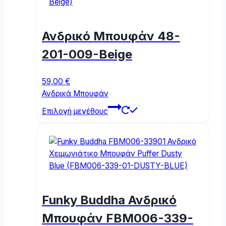
The
options
may
Ανδρικό Μπουφάν 48-
be
chosen
201-009-Beige
on
the
59,00
€
product
Ανδρικά Μπουφάν
page
This
Επιλογή μεγέθους
product
has
multiple
variants.
The
options
may
Funky Buddha Ανδρικό
be
chosen
Μπουφάν FBM006-339-