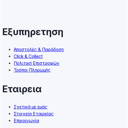
variants.
The
options
may
Εξυπηρετηση
be
chosen
on
Αποστολές & Παράδοση
the
Click & Collect
product
Πολιτική Επιστροφών
page
Τρόποι Πληρωμής
Εταιρεια
Σχετικά με εμάς
Στοιχεία Εταιρείας
Επικοινωνία