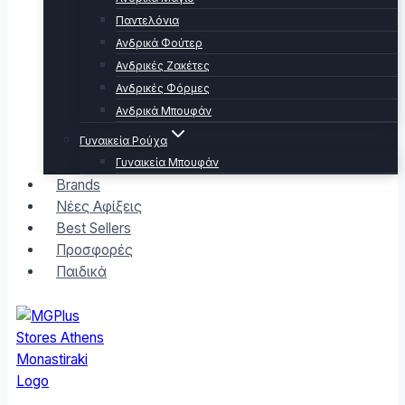
Παντελόνια
Ανδρικά Φούτερ
Ανδρικές Ζακέτες
Ανδρικές Φόρμες
Ανδρικά Μπουφάν
Γυναικεία Ρούχα
Γυναικεία Μπουφάν
Brands
Νέες Αφίξεις
Best Sellers
Προσφορές
Παιδικά