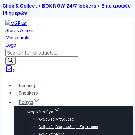
Click & Collect
•
BOX NOW 24/7 lockers
•
Επιστροφές
14 ημερών
Skip
to
content
Products
search
0
Running
Sneakers
Ρούχα
Ανδρικά Ρούχα
Ανδρικές Μπλούζες
Ανδρικές Βερμούδες – Σορτσάκια
Ανδρικά Μαγιό