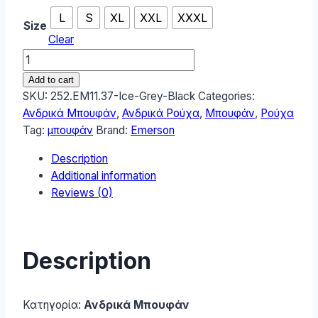
L
S
XL
XXL
XXXL
Size
Clear
Emerson
Ανδρικό
Add to cart
Μπουφάν
SKU:
252.EM11.37-Ice-Grey-Black
Categories:
252.EM11.37-
Ανδρικά Μπουφάν
,
Ανδρικά Ρούχα
,
Μπουφάν
,
Ρούχα
Ice-
Tag:
μπουφάν
Brand:
Emerson
Grey-
Description
Black
Additional information
quantity
Reviews (0)
Description
Κατηγορία:
Ανδρικά Μπουφάν