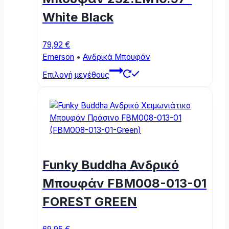
on
White Black
the
product
page
79,92
€
Emerson
•
Ανδρικά Μπουφάν
This
Επιλογή μεγέθους
product
has
multiple
variants.
The
options
may
Funky Buddha Ανδρικό
be
chosen
Μπουφάν FBM008-013-01
on
FOREST GREEN
the
product
page