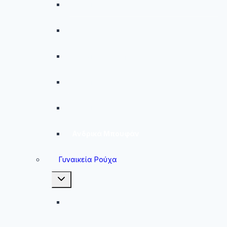
Ανδρικά Μαγιό
Παντελόνια
Ανδρικά Φούτερ
Ανδρικές Ζακέτες
Ανδρικές Φόρμες
Ανδρικά Μπουφάν
Γυναικεία Ρούχα
Toggle
child
menu
Γυναικεία Μπουφάν