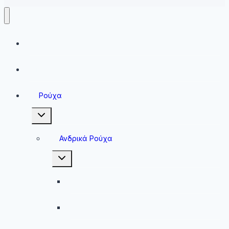
Running
Sneakers
Ρούχα
Toggle
child
menu
Ανδρικά Ρούχα
Toggle
child
menu
Ανδρικές Μπλούζες
Ανδρικές Βερμούδες – Σορτσάκια