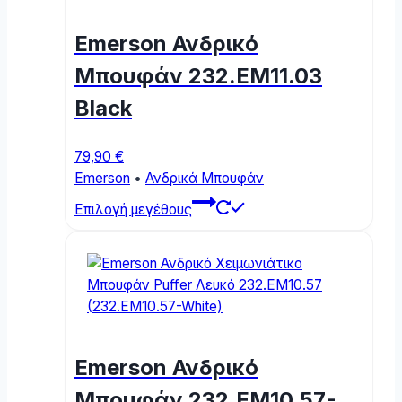
Emerson Ανδρικό
Μπουφάν 232.EM11.03
Black
79,90
€
Emerson
•
Ανδρικά Μπουφάν
This
Επιλογή μεγέθους
product
has
multiple
variants.
The
options
may
Emerson Ανδρικό
be
chosen
Μπουφάν 232.EM10.57-