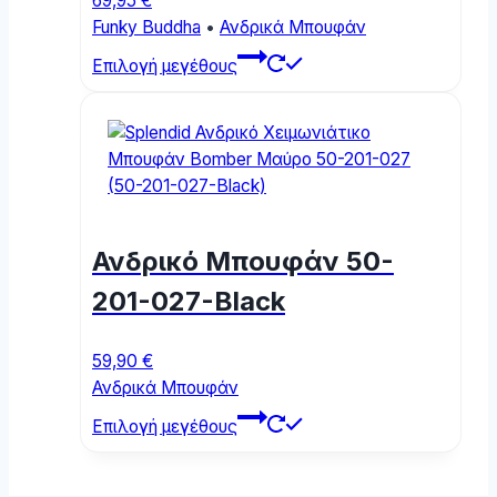
69,95
€
Funky Buddha
•
Ανδρικά Μπουφάν
This
Επιλογή μεγέθους
product
has
multiple
variants.
The
options
may
Ανδρικό Μπουφάν 50-
be
chosen
201-027-Black
on
the
59,90
€
product
Ανδρικά Μπουφάν
page
This
Επιλογή μεγέθους
product
has
multiple