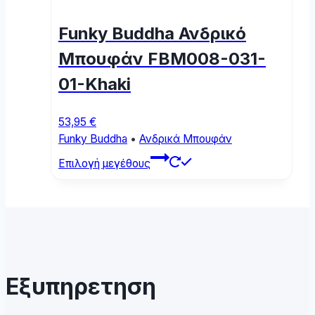
options
may
Funky Buddha Ανδρικό
be
chosen
Μπουφάν FBM008-031-
on
01-Khaki
the
product
page
53,95
€
Funky Buddha
•
Ανδρικά Μπουφάν
This
Επιλογή μεγέθους
product
has
multiple
variants.
The
options
may
Εξυπηρετηση
be
chosen