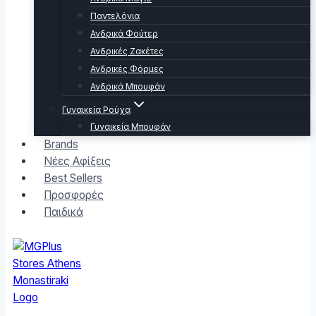
Παντελόνια
Ανδρικά Φούτερ
Ανδρικές Ζακέτες
Ανδρικές Φόρμες
Ανδρικά Μπουφάν
Γυναικεία Ρούχα
Γυναικεία Μπουφάν
Brands
Νέες Αφίξεις
Best Sellers
Προσφορές
Παιδικά