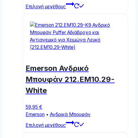
This
Επιλογή μεγέθους
product
has
multiple
variants.
The
options
may
be
Emerson Ανδρικό
chosen
on
Μπουφάν 212.EM10.29-
the
White
product
page
59,95
€
Emerson
•
Ανδρικά Μπουφάν
This
Επιλογή μεγέθους
product
has