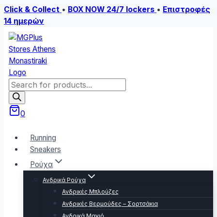
Click & Collect
•
BOX NOW 24/7 lockers
•
Επιστροφές
14 ημερών
Skip
to
content
Products
search
0
Running
Sneakers
Ρούχα
Ανδρικά Ρούχα
Ανδρικές Μπλούζες
Ανδρικές Βερμούδες – Σορτσάκια
Ανδρικά Μαγιό