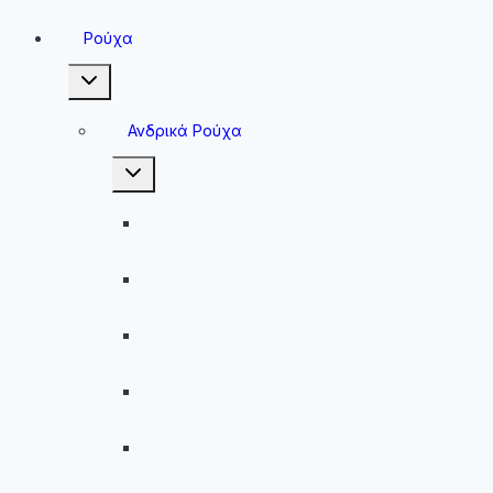
Ρούχα
Toggle
child
menu
Ανδρικά Ρούχα
Toggle
child
menu
Ανδρικές Μπλούζες
Ανδρικές Βερμούδες – Σορτσάκια
Ανδρικά Μαγιό
Παντελόνια
Ανδρικά Φούτερ