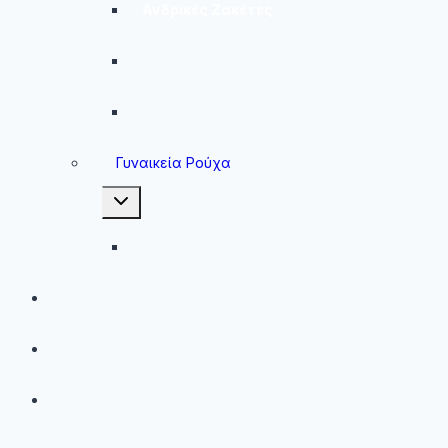
Ανδρικές Ζακέτες
Ανδρικές Φόρμες
Ανδρικά Μπουφάν
Γυναικεία Ρούχα
Toggle
child
menu
Γυναικεία Μπουφάν
Brands
Νέες Αφίξεις
Best Sellers