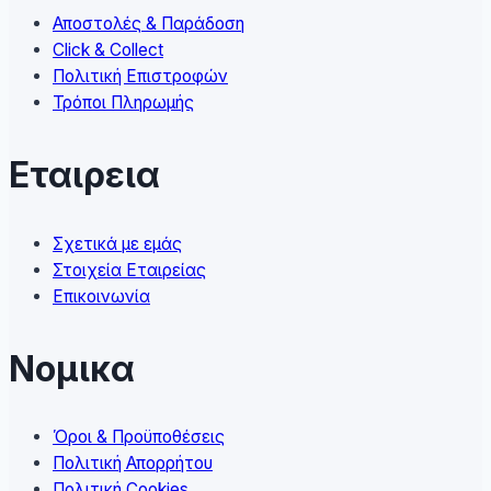
on
Αποστολές & Παράδοση
the
Click & Collect
product
Πολιτική Επιστροφών
page
Τρόποι Πληρωμής
Εταιρεια
Σχετικά με εμάς
Στοιχεία Εταιρείας
Επικοινωνία
Νομικα
Όροι & Προϋποθέσεις
Πολιτική Απορρήτου
Πολιτική Cookies