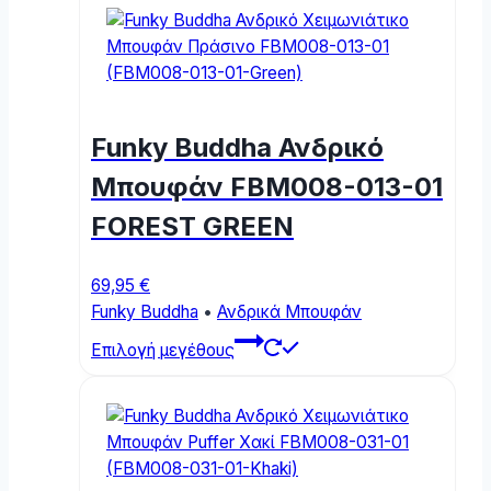
multiple
variants.
The
options
may
Funky Buddha Ανδρικό
be
chosen
Μπουφάν FBM008-013-01
on
FOREST GREEN
the
product
page
69,95
€
Funky Buddha
•
Ανδρικά Μπουφάν
This
Επιλογή μεγέθους
product
has
multiple
variants.
The