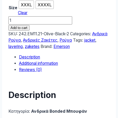
XXXL
XXXXL
Size
Clear
Emerson
Ανδρικό
Add to cart
Μπουφάν
SKU:
242.EM11.21-Olive-Black-2
Categories:
Ανδρικά
242.EM11.21-
Ρούχα
,
Ανδρικές Ζακέτες
,
Ρούχα
Tags:
jacket
,
Olive-
layering
,
zaketes
Brand:
Emerson
Black-
Description
2
Additional information
quantity
Reviews (0)
Description
Κατηγορία:
Ανδρικά Bonded Μπουφάν