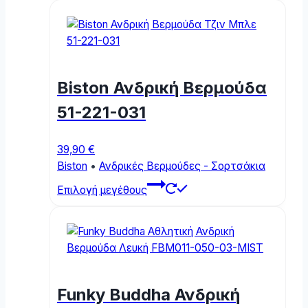
has
multiple
variants.
The
options
Biston Ανδρική Βερμούδα
may
be
51-221-031
chosen
on
39,90
€
the
Biston
•
Ανδρικές Βερμούδες - Σορτσάκια
product
This
page
Επιλογή μεγέθους
product
has
multiple
variants.
The
options
Funky Buddha Ανδρική
may