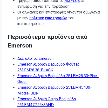
Γρήγορη αποστολή από το
MGPLUS
με
ενημέρωση για την παράδοση.
Οι αλλαγές και επιστροφές γίνονται σύμφωνα
με την
πολιτική επιστροφών
του
καταστήματος.
Περισσότερα προϊόντα από
Emerson
Δες όλα τα Emerson
Emerson Ανδρική Βερμούδα Φούτερ
261.EM26.38-BLACK
Emerson Ανδρική Βερμούδα 251.EM26.33-Pine-
Green
Emerson Ανδρική Βερμούδα 251.EM45.109-
Middle-Blue
Emerson Ανδρική Cargo Βερμούδα
261.EM47.295-SAND