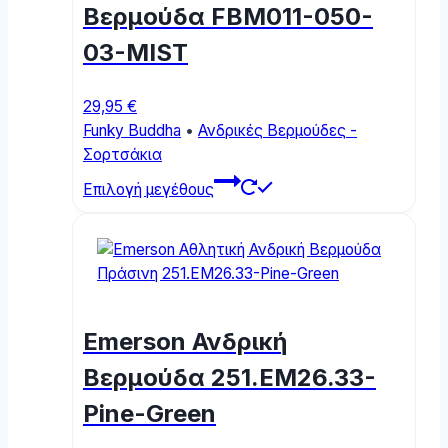
be
Βερμούδα FBM011-050-
chosen
03-MIST
on
the
product
29,95
€
page
Funky Buddha
•
Ανδρικές Βερμούδες -
Σορτσάκια
This
Επιλογή μεγέθους
product
has
multiple
variants.
The
options
Emerson Ανδρική
may
be
Βερμούδα 251.EM26.33-
chosen
Pine-Green
on
the