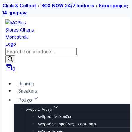
Click & Collect
•
BOX NOW 24/7 lockers
•
Επιστροφές
14 ημερών
Skip
to
content
Products
search
0
Running
Sneakers
Ρούχα
Ανδρικά Ρούχα
Ανδρικές Μπλούζες
Ανδρικές Βερμούδες – Σορτσάκια
Ανδρικά Μαγιό