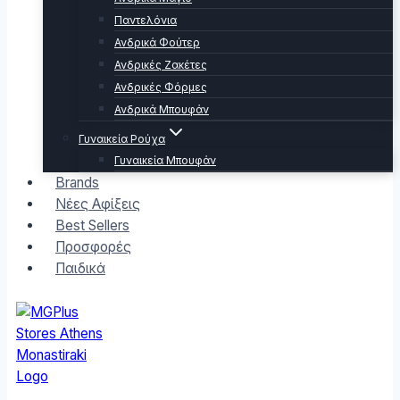
Παντελόνια
Ανδρικά Φούτερ
Ανδρικές Ζακέτες
Ανδρικές Φόρμες
Ανδρικά Μπουφάν
Γυναικεία Ρούχα
Γυναικεία Μπουφάν
Brands
Νέες Αφίξεις
Best Sellers
Προσφορές
Παιδικά