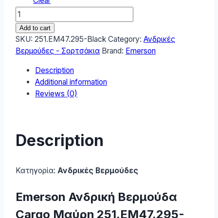
Clear
Emerson
Ανδρική
Add to cart
Βερμούδα
SKU:
251.EM47.295-Black
Category:
Ανδρικές
251.EM47.295-
Βερμούδες - Σορτσάκια
Brand:
Emerson
Black
Description
quantity
Additional information
Reviews (0)
Description
Κατηγορία:
Ανδρικές Βερμούδες
Emerson Ανδρική Βερμούδα
Cargo Μαύρη 251.EM47.295-