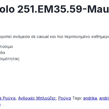
olo 251.EM35.59-Mau
ορροπεί ανάμεσα σε casual και πιο περιποιημένο καθημερ
τύσιμο
ύδα
εσιμότητας
ά Ρούχα
,
Ανδρικές Μπλούζες
,
Ρούχα
Tags:
andrika
,
andr
n