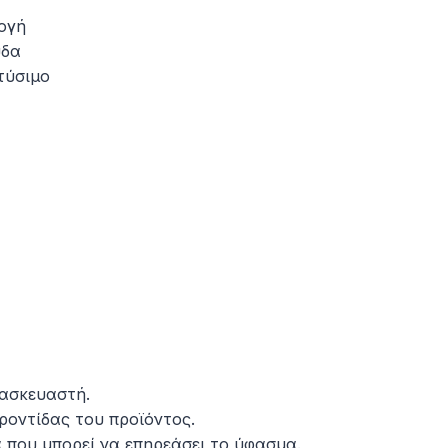
ογή
ύδα
τύσιμο
τασκευαστή.
ροντίδας του προϊόντος.
 που μπορεί να επηρεάσει το ύφασμα.