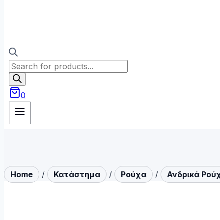
Products
search
0
Home
/
Κατάστημα
/
Ρούχα
/
Ανδρικά Ρού