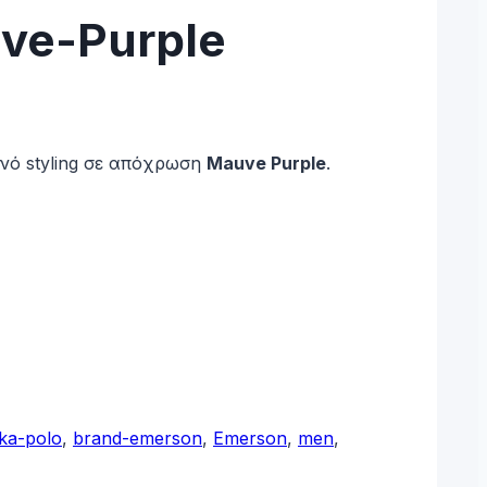
ve-Purple
ινό styling σε απόχρωση
Mauve Purple
.
ika-polo
,
brand-emerson
,
Emerson
,
men
,