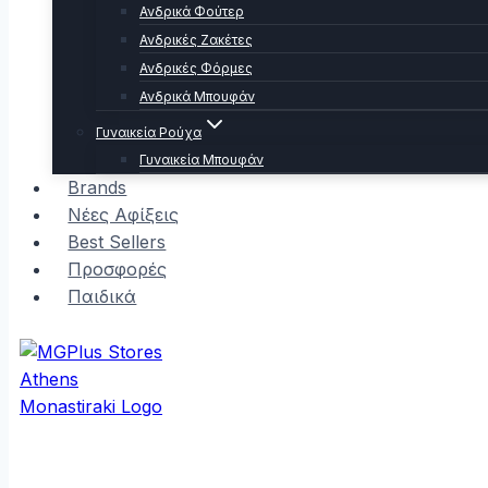
Ανδρικά Φούτερ
Ανδρικές Ζακέτες
Ανδρικές Φόρμες
Ανδρικά Μπουφάν
Γυναικεία Ρούχα
Γυναικεία Μπουφάν
Brands
Νέες Αφίξεις
Best Sellers
Προσφορές
Παιδικά