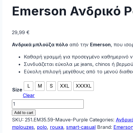
Emerson Ανδρικό P
29,99
€
Ανδρικά μπλούζα πόλο
από την
Emerson
, που ισ
Καθαρή γραμμή για προσεγμένο καθημερινό ν
Συνδυάζεται εύκολα με jeans, chinos ή βερμο
Εύκολη επιλογή μεγέθους από το μενού διαθ
L
M
S
XXL
XXXXL
Size
Clear
Emerson
Ανδρικό
Add to cart
Polo
SKU:
251.EM35.59-Mauve-Purple
Categories:
Ανδρικ
251.EM35.59-
mplouzes
,
polo
,
rouxa
,
smart-casual
Brand:
Emerso
Mauve-