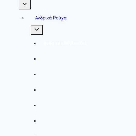
Toggle
child
menu
Ανδρικά Ρούχα
Toggle
child
menu
Ανδρικές Μπλούζες
Ανδρικές Βερμούδες – Σορτσάκια
Ανδρικά Μαγιό
Παντελόνια
Ανδρικά Φούτερ
Ανδρικές Ζακέτες