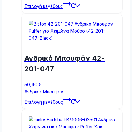
This
Επιλογή μεγέθους
product
has
multiple
variants.
The
options
may
Ανδρικό Μπουφάν 42-
be
chosen
201-047
on
the
50,40
€
product
Ανδρικά Μπουφάν
page
This
Επιλογή μεγέθους
product
has
multiple
variants.