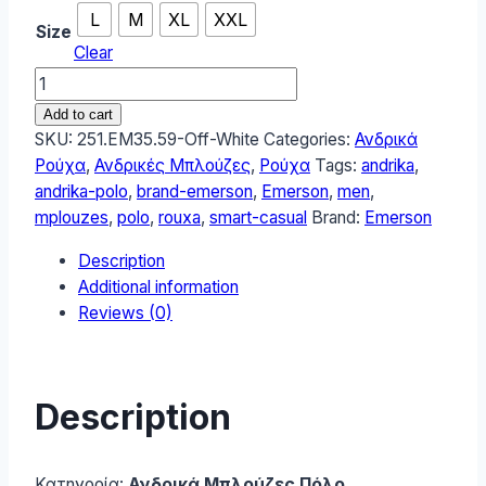
L
M
XL
XXL
Size
Clear
Emerson
Ανδρικό
Add to cart
Polo
SKU:
251.EM35.59-Off-White
Categories:
Ανδρικά
251.EM35.59-
Ρούχα
,
Ανδρικές Μπλούζες
,
Ρούχα
Tags:
andrika
,
Off-
andrika-polo
,
brand-emerson
,
Emerson
,
men
,
White
mplouzes
,
polo
,
rouxa
,
smart-casual
Brand:
Emerson
quantity
Description
Additional information
Reviews (0)
Description
Κατηγορία:
Ανδρικά Μπλούζες Πόλο