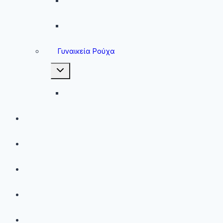
Ανδρικές Φόρμες
Ανδρικά Μπουφάν
Γυναικεία Ρούχα
Toggle
child
menu
Γυναικεία Μπουφάν
Brands
Νέες Αφίξεις
Best Sellers
Προσφορές
Παιδικά