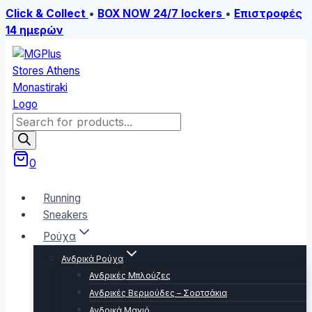
Click & Collect
•
BOX NOW 24/7 lockers
•
Επιστροφές
14 ημερών
Skip
to
content
Products
search
0
Running
Sneakers
Ρούχα
Ανδρικά Ρούχα
Ανδρικές Μπλούζες
Ανδρικές Βερμούδες – Σορτσάκια
Ανδρικά Μαγιό