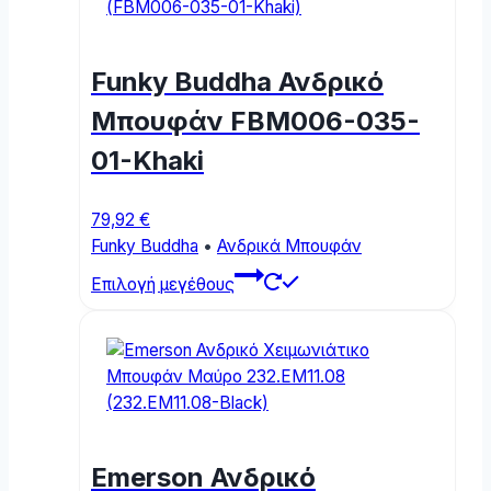
The
options
may
Funky Buddha Ανδρικό
be
chosen
Μπουφάν FBM006-035-
on
01-Khaki
the
product
page
79,92
€
Funky Buddha
•
Ανδρικά Μπουφάν
This
Επιλογή μεγέθους
product
has
multiple
variants.
The
options
may
Emerson Ανδρικό
be