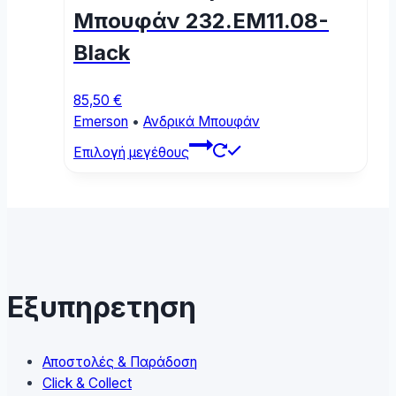
chosen
Μπουφάν 232.EM11.08-
on
Black
the
product
page
85,50
€
Emerson
•
Ανδρικά Μπουφάν
This
Επιλογή μεγέθους
product
has
multiple
variants.
The
options
may
Εξυπηρετηση
be
chosen
on
Αποστολές & Παράδοση
the
Click & Collect