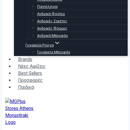
Παντελόνια
Ανδρικά Φούτερ
Ανδρικές Ζακέτες
Ανδρικές Φόρμες
Ανδρικά Μπουφάν
Γυναικεία Ρούχα
Γυναικεία Μπουφάν
Brands
Νέες Αφίξεις
Best Sellers
Προσφορές
Παιδικά