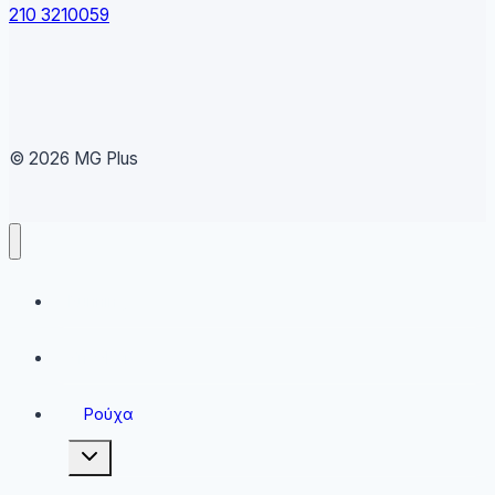
210 3210059
© 2026 MG Plus
Running
Sneakers
Ρούχα
Toggle
child
menu