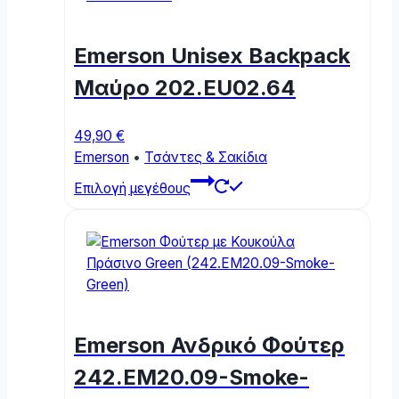
The
options
Emerson Unisex Backpack
may
be
Μαύρο 202.EU02.64
chosen
on
49,90
€
the
Emerson
•
Τσάντες & Σακίδια
product
This
page
Επιλογή μεγέθους
product
has
multiple
variants.
The
options
may
Emerson Ανδρικό Φούτερ
be
chosen
242.EM20.09-Smoke-
on