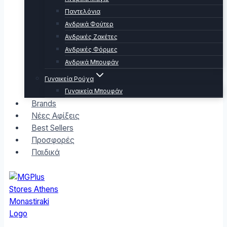
Παντελόνια
Ανδρικά Φούτερ
Ανδρικές Ζακέτες
Ανδρικές Φόρμες
Ανδρικά Μπουφάν
Γυναικεία Ρούχα
Γυναικεία Μπουφάν
Brands
Νέες Αφίξεις
Best Sellers
Προσφορές
Παιδικά