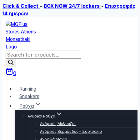
Click & Collect
•
BOX NOW 24/7 lockers
•
Επιστροφές
14 ημερών
Skip
to
content
Products
search
0
Running
Sneakers
Ρούχα
Ανδρικά Ρούχα
Ανδρικές Μπλούζες
Ανδρικές Βερμούδες – Σορτσάκια
Ανδρικά Μαγιό