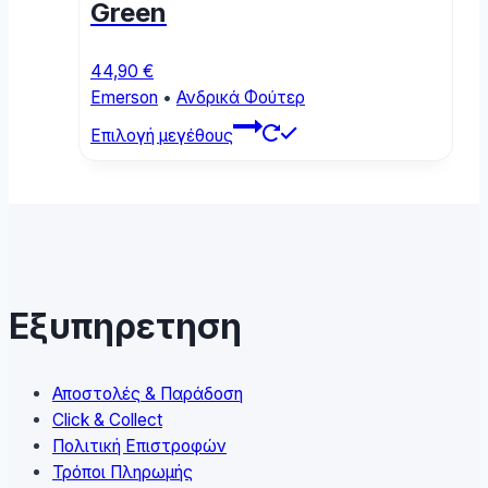
Green
the
product
page
44,90
€
Emerson
•
Ανδρικά Φούτερ
This
Επιλογή μεγέθους
product
has
multiple
variants.
The
options
may
Εξυπηρετηση
be
chosen
on
Αποστολές & Παράδοση
the
Click & Collect
product
Πολιτική Επιστροφών
page
Τρόποι Πληρωμής