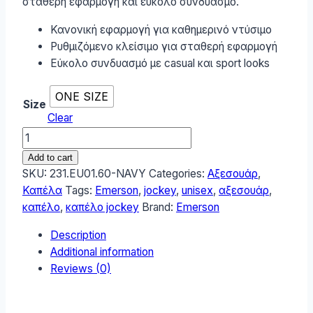
σταθερή εφαρμογή και εύκολο συνδυασμό.
Κανονική εφαρμογή για καθημερινό ντύσιμο
Ρυθμιζόμενο κλείσιμο για σταθερή εφαρμογή
Εύκολο συνδυασμό με casual και sport looks
ONE SIZE
Size
Clear
Emerson
Unisex
Add to cart
Καπέλο
SKU:
231.EU01.60-NAVY
Categories:
Αξεσουάρ
,
Jockey
Καπέλα
Tags:
Emerson
,
jockey
,
unisex
,
αξεσουάρ
,
Μπλε
καπέλο
,
καπέλο jockey
Brand:
Emerson
Σκούρο
Description
231.EU01.60
Additional information
quantity
Reviews (0)