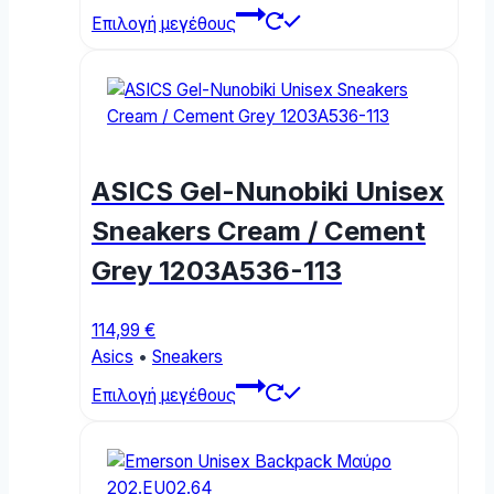
This
Επιλογή μεγέθους
product
has
multiple
variants.
The
options
ASICS Gel-Nunobiki Unisex
may
be
Sneakers Cream / Cement
chosen
Grey 1203A536-113
on
the
product
114,99
€
page
Asics
•
Sneakers
This
Επιλογή μεγέθους
product
has
multiple
variants.