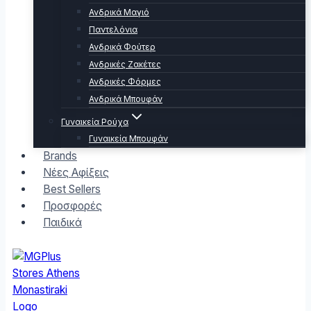
Ανδρικά Μαγιό
Παντελόνια
Ανδρικά Φούτερ
Ανδρικές Ζακέτες
Ανδρικές Φόρμες
Ανδρικά Μπουφάν
Γυναικεία Ρούχα
Γυναικεία Μπουφάν
Brands
Νέες Αφίξεις
Best Sellers
Προσφορές
Παιδικά