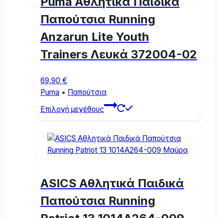
Puma Αθλητικά Παιδικά
be
chosen
Παπούτσια Running
on
Anzarun Lite Youth
the
product
Trainers Λευκά 372004-02
page
69,90
€
Puma
•
Παπούτσια
This
Επιλογή μεγέθους
product
has
multiple
variants.
The
options
ASICS Αθλητικά Παιδικά
may
be
Παπούτσια Running
chosen