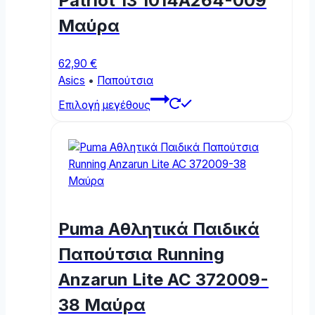
Patriot 13 1014A264-009
on
the
Μαύρα
product
page
62,90
€
Asics
•
Παπούτσια
This
Επιλογή μεγέθους
product
has
multiple
variants.
The
options
may
Puma Αθλητικά Παιδικά
be
chosen
Παπούτσια Running
on
Anzarun Lite AC 372009-
the
product
38 Μαύρα