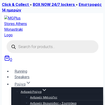
Click & Collect
•
BOX NOW 24/7 lockers
•
Επιστροφές
14 ημερών
Skip
to
content
Products
search
0
Running
Sneakers
Ρούχα
Ανδρικά Ρούχα
Ανδρικές Μπλούζες
Ανδρικές Βερμούδες – Σορτσάκια