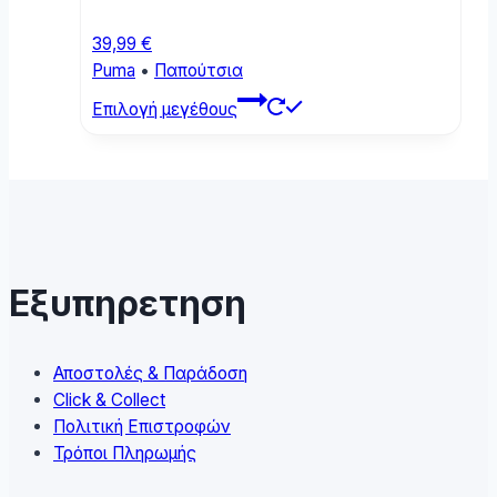
page
39,99
€
Puma
•
Παπούτσια
This
Επιλογή μεγέθους
product
has
multiple
variants.
The
options
may
Εξυπηρετηση
be
chosen
on
Αποστολές & Παράδοση
the
Click & Collect
product
Πολιτική Επιστροφών
page
Τρόποι Πληρωμής