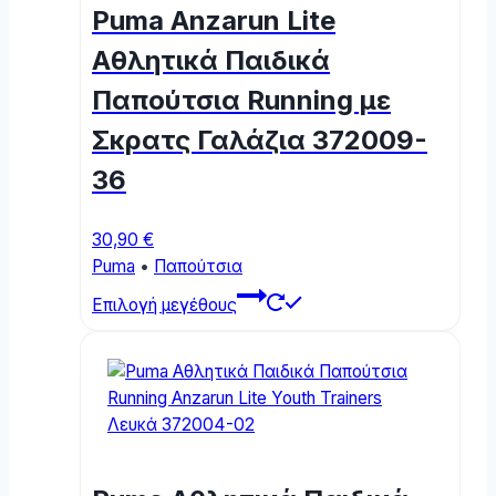
Puma Anzarun Lite
Αθλητικά Παιδικά
Παπούτσια Running με
Σκρατς Γαλάζια 372009-
36
30,90
€
Puma
•
Παπούτσια
This
Επιλογή μεγέθους
product
has
multiple
variants.
The
options
may