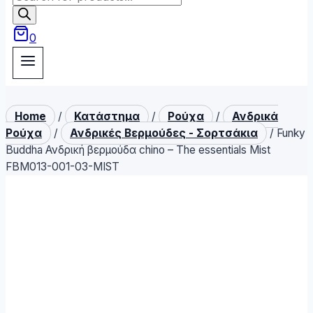
search
0
Home
/
Κατάστημα
/
Ρούχα
/
Ανδρικά
Ρούχα
/
Ανδρικές Βερμούδες - Σορτσάκια
/
Funky
Buddha Ανδρική βερμούδα chino – The essentials Mist
FBM013-001-03-MIST