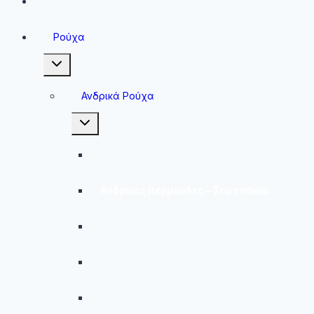
Sneakers
Ρούχα
Toggle
child
menu
Ανδρικά Ρούχα
Toggle
child
menu
Ανδρικές Μπλούζες
Ανδρικές Βερμούδες – Σορτσάκια
Ανδρικά Μαγιό
Παντελόνια
Ανδρικά Φούτερ