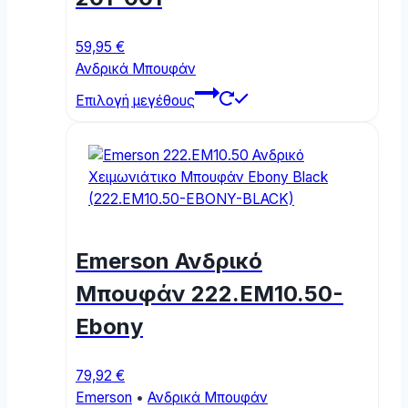
59,95
€
Ανδρικά Μπουφάν
This
Επιλογή μεγέθους
product
has
multiple
variants.
The
options
may
Emerson Ανδρικό
be
chosen
Μπουφάν 222.EM10.50-
on
Ebony
the
product
page
79,92
€
Emerson
•
Ανδρικά Μπουφάν