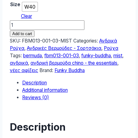
Size
W40
Clear
Funky
Buddha
Add to cart
Ανδρική
SKU:
FBM013-001-03-MIST
Categories:
Ανδρικά
βερμούδα
Ρούχα
,
Ανδρικές Βερμούδες - Σορτσάκια
,
Ρούχα
chino
Tags:
bermuda
,
fbm013-001-03
,
funky-buddha
,
mist
,
-
ανδρικά
,
ανδρική βερμούδα chino - the essentials
,
The
νέες αφίξεις
Brand:
Funky Buddha
essentials
Description
Mist
Additional information
FBM013-
Reviews (0)
001-
03-
MIST
quantity
Description