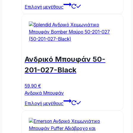
This
Επιλογή μεγέθους
product
has
multiple
variants.
The
options
may
Ανδρικό Μπουφάν 50-
be
chosen
201-027-Black
on
the
59,90
€
product
Ανδρικά Μπουφάν
page
This
Επιλογή μεγέθους
product
has
multiple
variants.