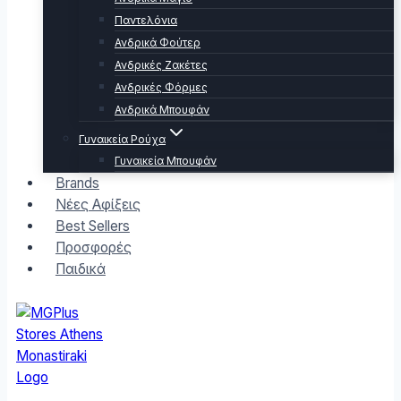
Παντελόνια
Ανδρικά Φούτερ
Ανδρικές Ζακέτες
Ανδρικές Φόρμες
Ανδρικά Μπουφάν
Γυναικεία Ρούχα
Γυναικεία Μπουφάν
Brands
Νέες Αφίξεις
Best Sellers
Προσφορές
Παιδικά