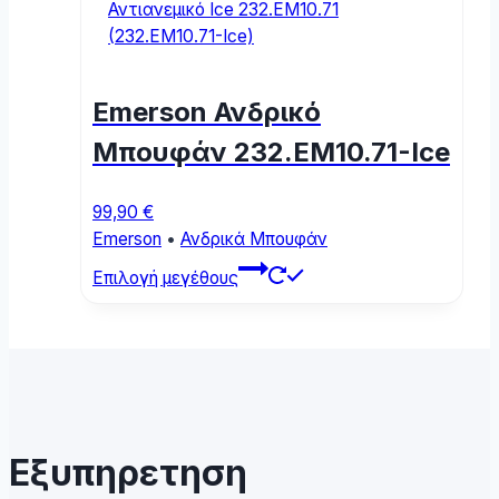
The
options
may
be
Emerson Ανδρικό
chosen
on
Μπουφάν 232.EM10.71-Ice
the
product
99,90
€
page
Emerson
•
Ανδρικά Μπουφάν
This
Επιλογή μεγέθους
product
has
multiple
variants.
The
options
may
Εξυπηρετηση
be