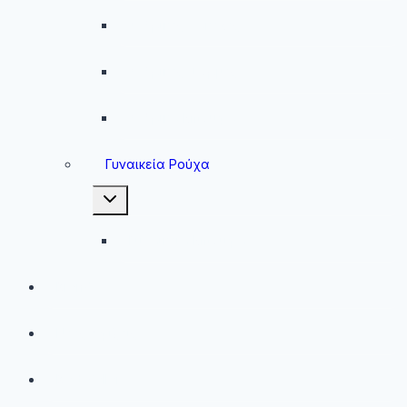
Ανδρικές Ζακέτες
Ανδρικές Φόρμες
Ανδρικά Μπουφάν
Γυναικεία Ρούχα
Toggle
child
menu
Γυναικεία Μπουφάν
Brands
Νέες Αφίξεις
Best Sellers