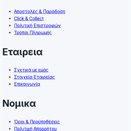
chosen
on
Αποστολές & Παράδοση
the
Click & Collect
product
Πολιτική Επιστροφών
page
Τρόποι Πληρωμής
Εταιρεια
Σχετικά με εμάς
Στοιχεία Εταιρείας
Επικοινωνία
Νομικα
Όροι & Προϋποθέσεις
Πολιτική Απορρήτου