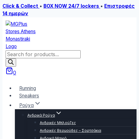
Click & Collect
•
BOX NOW 24/7 lockers
•
Επιστροφές
14 ημερών
Skip
to
content
Products
search
0
Running
Sneakers
Ρούχα
Ανδρικά Ρούχα
Ανδρικές Μπλούζες
Ανδρικές Βερμούδες – Σορτσάκια
Ανδρικά Μαγιό