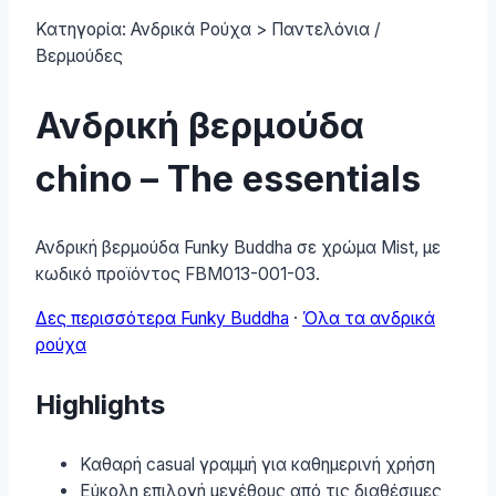
Κατηγορία:
Ανδρικά Ρούχα > Παντελόνια /
Βερμούδες
Ανδρική βερμούδα
chino – The essentials
Ανδρική βερμούδα Funky Buddha σε χρώμα Mist, με
κωδικό προϊόντος FBM013-001-03.
Δες περισσότερα Funky Buddha
·
Όλα τα ανδρικά
ρούχα
Highlights
Καθαρή casual γραμμή για καθημερινή χρήση
Εύκολη επιλογή μεγέθους από τις διαθέσιμες