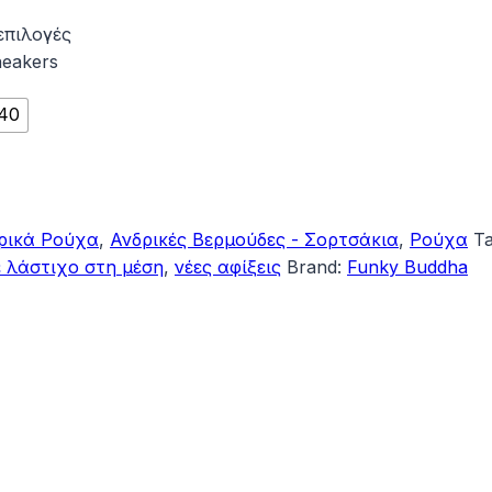
επιλογές
neakers
40
ρικά Ρούχα
,
Ανδρικές Βερμούδες - Σορτσάκια
,
Ρούχα
T
ε λάστιχο στη μέση
,
νέες αφίξεις
Brand:
Funky Buddha