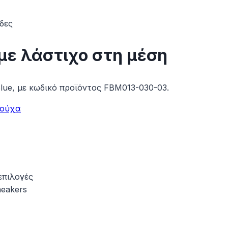
δες
με λάστιχο στη μέση
lue, με κωδικό προϊόντος FBM013-030-03.
ρούχα
επιλογές
neakers