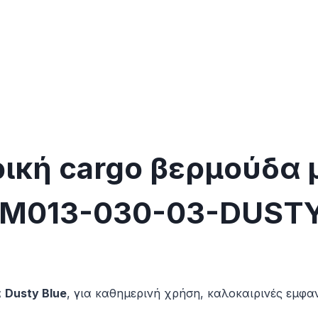
ική cargo βερμούδα 
FBM013-030-03-DUST
α
Dusty Blue
, για καθημερινή χρήση, καλοκαιρινές εμφανίσ