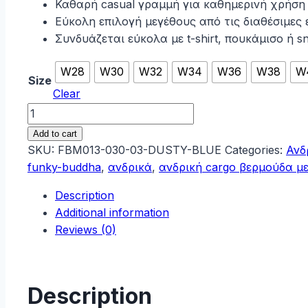
Καθαρή casual γραμμή για καθημερινή χρήση
Εύκολη επιλογή μεγέθους από τις διαθέσιμες 
Συνδυάζεται εύκολα με t-shirt, πουκάμισο ή s
W28
W30
W32
W34
W36
W38
W
Size
Clear
Funky
Buddha
Add to cart
Ανδρική
SKU:
FBM013-030-03-DUSTY-BLUE
Categories:
Ανδ
cargo
funky-buddha
,
ανδρικά
,
ανδρική cargo βερμούδα μ
βερμούδα
Description
με
Additional information
λάστιχο
Reviews (0)
στη
μέση
Dusty
Blue
Description
FBM013-