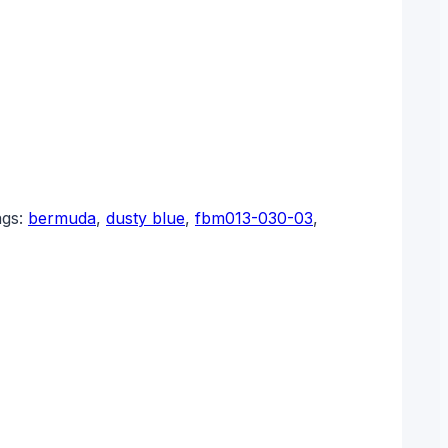
ags:
bermuda
,
dusty blue
,
fbm013-030-03
,