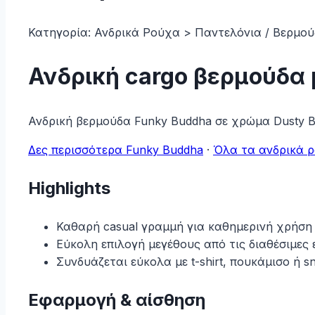
030-
03-
Κατηγορία:
Ανδρικά Ρούχα > Παντελόνια / Βερμού
DUSTY-
BLUE
Ανδρική cargo βερμούδα 
quantity
Ανδρική βερμούδα Funky Buddha σε χρώμα Dusty B
Δες περισσότερα Funky Buddha
·
Όλα τα ανδρικά 
Highlights
Καθαρή casual γραμμή για καθημερινή χρήση
Εύκολη επιλογή μεγέθους από τις διαθέσιμες 
Συνδυάζεται εύκολα με t-shirt, πουκάμισο ή s
Εφαρμογή & αίσθηση