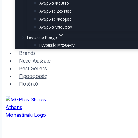
Ανδρικά Φούτερ
Ανδρικές Ζακέτες
Ανδρικές Φόρμες
Ανδρικά Μπουφάν
Γυναικεία Ρούχα
Γυναικεία Μπουφάν
Brands
Νέες Αφίξεις
Best Sellers
Προσφορές
Παιδικά