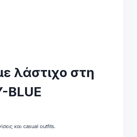
με λάστιχο στη
Y-BLUE
εις και casual outfits.