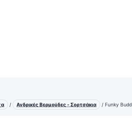
χα
/
Ανδρικές Βερμούδες - Σορτσάκια
/
Funky Budd