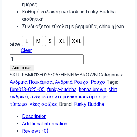
ημέρες
Καθαρό καλοκαιρινό look με Funky Buddha
αισθητική
Συνδυάζεται εύκολα με βερμούδα, chino ή jean
L
M
S
XL
XXL
Size
Clear
Funky
Buddha
Add to cart
Ανδρικό
SKU:
FBM013-025-05-HENNA-BROWN
Categories:
κοντομάνικο
Ανδρικά Πουκάμισα
,
Ανδρικά Ρούχα
,
Ρούχα
Tags:
πουκάμισο
fbm013-025-05
,
funky-buddha
,
henna brown
,
shirt
,
με
ανδρικά
,
ανδρικό κοντομάνικο πουκάμισο με
τύπωμα
τύπωμα
,
νέες αφίξεις
Brand:
Funky Buddha
Henna
Description
Brown
Additional information
FBM013-
Reviews (0)
025-