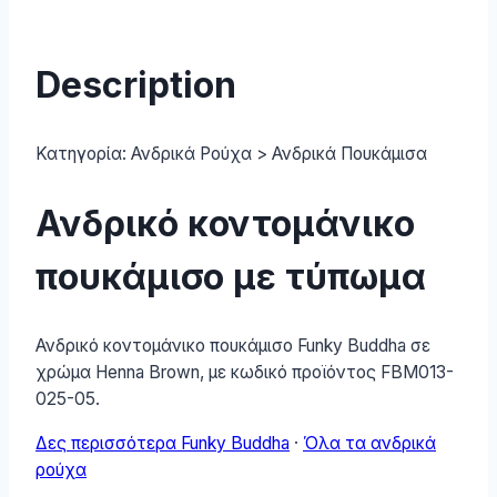
05-
HENNA-
BROWN
Description
quantity
Κατηγορία:
Ανδρικά Ρούχα > Ανδρικά Πουκάμισα
Ανδρικό κοντομάνικο
πουκάμισο με τύπωμα
Ανδρικό κοντομάνικο πουκάμισο Funky Buddha σε
χρώμα Henna Brown, με κωδικό προϊόντος FBM013-
025-05.
Δες περισσότερα Funky Buddha
·
Όλα τα ανδρικά
ρούχα