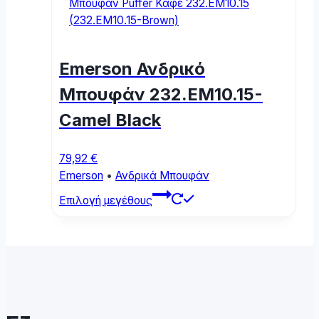
variants.
The
options
may
Emerson Ανδρικό
be
chosen
Μπουφάν 232.EM10.15-
on
Camel Black
the
product
page
79,92
€
Emerson
•
Ανδρικά Μπουφάν
This
Επιλογή μεγέθους
product
has
multiple
variants.
The
options
may