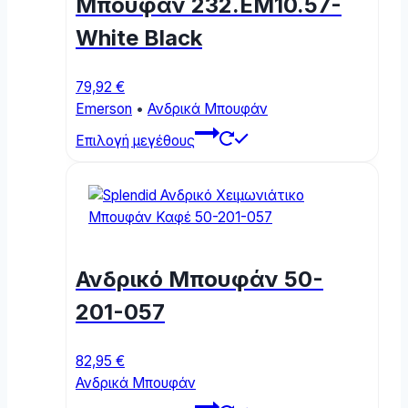
Μπουφάν 232.EM10.57-
White Black
79,92
€
Emerson
•
Ανδρικά Μπουφάν
This
Επιλογή μεγέθους
product
has
multiple
variants.
The
options
Ανδρικό Μπουφάν 50-
may
be
201-057
chosen
on
82,95
€
the
Ανδρικά Μπουφάν
product
This