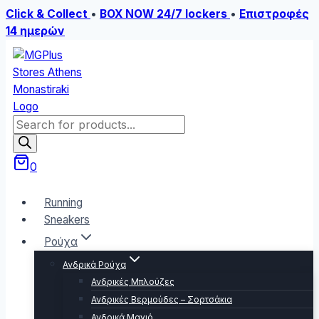
Click & Collect
•
BOX NOW 24/7 lockers
•
Επιστροφές
14 ημερών
Skip
to
content
Products
search
0
Running
Sneakers
Ρούχα
Ανδρικά Ρούχα
Ανδρικές Μπλούζες
Ανδρικές Βερμούδες – Σορτσάκια
Ανδρικά Μαγιό