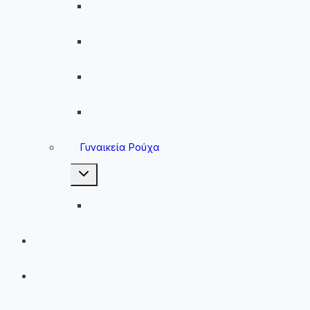
Ανδρικά Φούτερ
Ανδρικές Ζακέτες
Ανδρικές Φόρμες
Ανδρικά Μπουφάν
Γυναικεία Ρούχα
Toggle
child
menu
Γυναικεία Μπουφάν
Brands
Νέες Αφίξεις