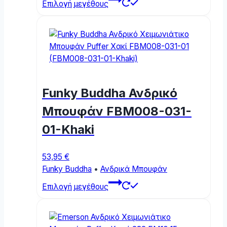
page
Επιλογή μεγέθους
product
has
multiple
variants.
The
options
may
Funky Buddha Ανδρικό
be
chosen
Μπουφάν FBM008-031-
on
01-Khaki
the
product
page
53,95
€
Funky Buddha
•
Ανδρικά Μπουφάν
This
Επιλογή μεγέθους
product
has
multiple