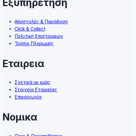
Εξυπηρετηση
be
chosen
on
Αποστολές & Παράδοση
the
Click & Collect
product
Πολιτική Επιστροφών
page
Τρόποι Πληρωμής
Εταιρεια
Σχετικά με εμάς
Στοιχεία Εταιρείας
Επικοινωνία
Νομικα