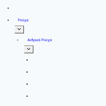
Sneakers
Ρούχα
Toggle
child
menu
Ανδρικά Ρούχα
Toggle
child
menu
Ανδρικές Μπλούζες
Ανδρικές Βερμούδες – Σορτσάκια
Ανδρικά Μαγιό
Παντελόνια