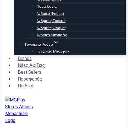
Παντελόνια
Ανδρικά Φούτερ
Ανδρικές Ζακέτες
Ανδρικές Φόρμες
Ανδρικά Μπουφάν
Γυναικεία Ρούχα
Γυναικεία Μπουφάν
Brands
Νέες Αφίξεις
Best Sellers
Προσφορές
Παιδικά