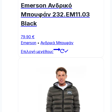
be
Emerson Ανδρικό
chosen
on
Μπουφάν 232.EM11.03
the
Black
product
page
79,90
€
Emerson
•
Ανδρικά Μπουφάν
This
Επιλογή μεγέθους
product
has
multiple
variants.
The
options
may
be
chosen
on