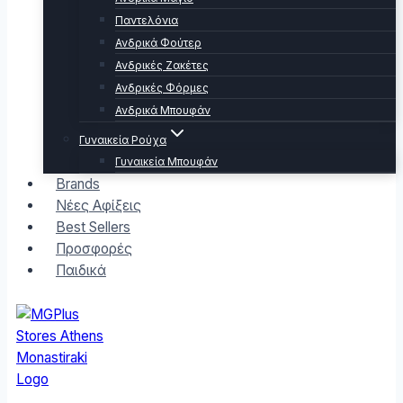
Παντελόνια
Ανδρικά Φούτερ
Ανδρικές Ζακέτες
Ανδρικές Φόρμες
Ανδρικά Μπουφάν
Γυναικεία Ρούχα
Γυναικεία Μπουφάν
Brands
Νέες Αφίξεις
Best Sellers
Προσφορές
Παιδικά