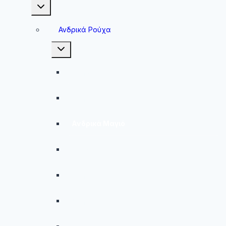
Toggle
child
menu
Ανδρικά Ρούχα
Toggle
child
menu
Ανδρικές Μπλούζες
Ανδρικές Βερμούδες – Σορτσάκια
Ανδρικά Μαγιό
Παντελόνια
Ανδρικά Φούτερ
Ανδρικές Ζακέτες