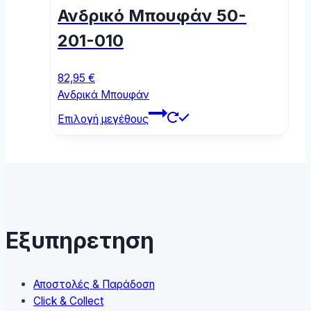
options
Ανδρικό Μπουφάν 50-
may
be
201-010
chosen
on
82,95
€
the
Ανδρικά Μπουφάν
product
This
page
Επιλογή μεγέθους
product
has
multiple
variants.
The
options
may
Εξυπηρετηση
be
chosen
on
Αποστολές & Παράδοση
the
Click & Collect
product