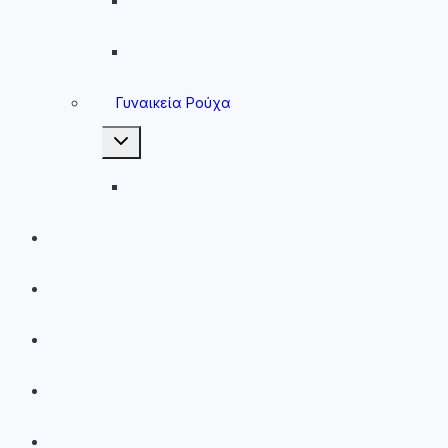
Ανδρικές Φόρμες
Ανδρικά Μπουφάν
Γυναικεία Ρούχα
Toggle
child
menu
Γυναικεία Μπουφάν
Brands
Νέες Αφίξεις
Best Sellers
Προσφορές
Παιδικά