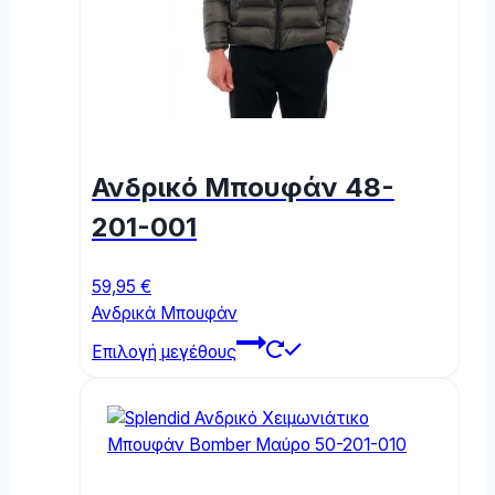
the
product
page
Ανδρικό Μπουφάν 48-
201-001
59,95
€
Ανδρικά Μπουφάν
This
Επιλογή μεγέθους
product
has
multiple
variants.
The