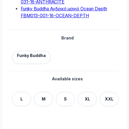
031-16-ANTHRACITE
Funky Buddha Ανδρικό μαγιό Ocean Depth
FBM013-001-16-OCEAN-DEPTH
Brand
Funky Buddha
Available sizes
L
M
S
XL
XXL