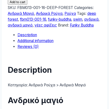
Add to cart
Ανδρικό
SKU:
FBM013-001-16-DEEP-FOREST
Categories:
μαγιό
Ανδρικά Μαγιό
,
Ανδρικά Ρούχα
,
Ρούχα
Tags:
deep
Deep
forest
,
fbm013-001-16
,
funky-buddha
,
swim
,
ανδρικά
,
Forest
ανδρικό μαγιό
,
νέες αφίξεις
Brand:
Funky Buddha
FBM013-
Description
001-
Additional information
16-
Reviews (0)
DEEP-
FOREST
quantity
Description
Κατηγορία:
Ανδρικά Ρούχα > Ανδρικά Μαγιό
Ανδρικό μαγιό