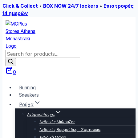
Click & Collect
•
BOX NOW 24/7 lockers
•
Επιστροφές
14 ημερών
Skip
to
content
Products
search
0
Running
Sneakers
Ρούχα
Ανδρικά Ρούχα
Ανδρικές Μπλούζες
Ανδρικές Βερμούδες – Σορτσάκια
Ανδρικά Μαγιό