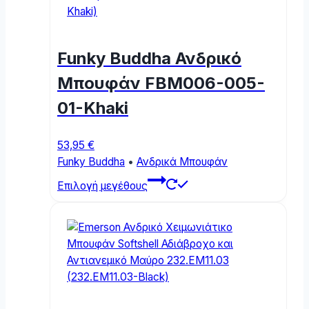
Funky Buddha Ανδρικό
Μπουφάν FBM006-005-
01-Khaki
53,95
€
Funky Buddha
•
Ανδρικά Μπουφάν
This
Επιλογή μεγέθους
product
has
multiple
variants.
The
options
may