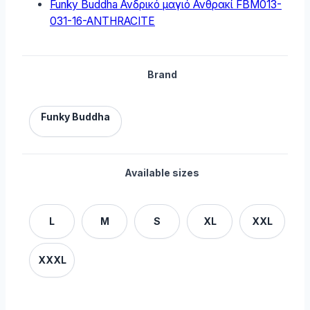
Funky Buddha Ανδρικό μαγιό Ανθρακί FBM013-
031-16-ANTHRACITE
Brand
Funky Buddha
Available sizes
L
M
S
XL
XXL
XXXL