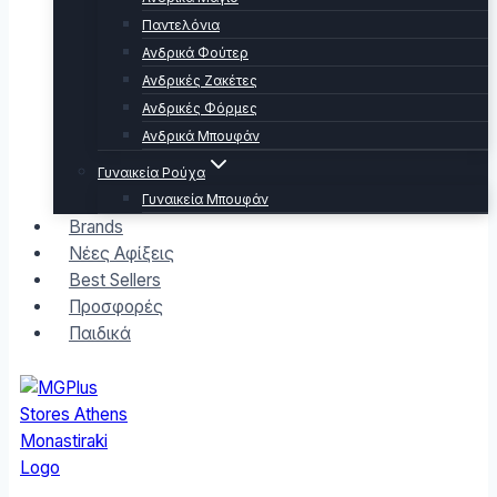
Παντελόνια
Ανδρικά Φούτερ
Ανδρικές Ζακέτες
Ανδρικές Φόρμες
Ανδρικά Μπουφάν
Γυναικεία Ρούχα
Γυναικεία Μπουφάν
Brands
Νέες Αφίξεις
Best Sellers
Προσφορές
Παιδικά