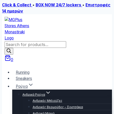
Click & Collect
•
BOX NOW 24/7 lockers
•
Επιστροφές
14 ημερών
Skip
to
content
Products
search
0
Running
Sneakers
Ρούχα
Ανδρικά Ρούχα
Ανδρικές Μπλούζες
Ανδρικές Βερμούδες – Σορτσάκια
Ανδρικά Μαγιό