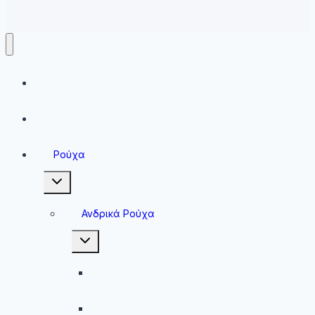
Running
Sneakers
Ρούχα
Toggle
child
menu
Ανδρικά Ρούχα
Toggle
child
menu
Ανδρικές Μπλούζες
Ανδρικές Βερμούδες – Σορτσάκια