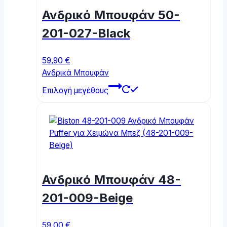
may
Ανδρικό Μπουφάν 50-
be
chosen
201-027-Black
on
the
59,90
€
product
Ανδρικά Μπουφάν
page
This
Επιλογή μεγέθους
product
has
multiple
variants.
The
options
may
Ανδρικό Μπουφάν 48-
be
chosen
201-009-Beige
on
the
59,00
€