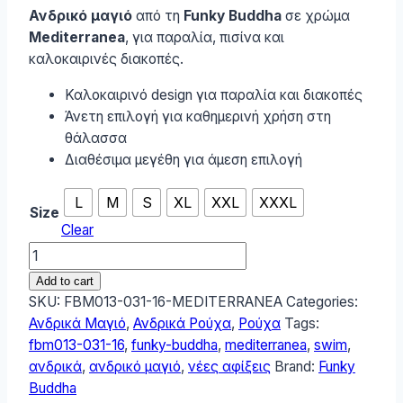
Ανδρικό μαγιό
από τη
Funky Buddha
σε χρώμα
Mediterranea
, για παραλία, πισίνα και
καλοκαιρινές διακοπές.
Καλοκαιρινό design για παραλία και διακοπές
Άνετη επιλογή για καθημερινή χρήση στη
θάλασσα
Διαθέσιμα μεγέθη για άμεση επιλογή
L
M
S
XL
XXL
XXXL
Size
Clear
Funky
Buddha
Add to cart
Ανδρικό
SKU:
FBM013-031-16-MEDITERRANEA
Categories:
μαγιό
Ανδρικά Μαγιό
,
Ανδρικά Ρούχα
,
Ρούχα
Tags:
Mediterranea
fbm013-031-16
,
funky-buddha
,
mediterranea
,
swim
,
FBM013-
ανδρικά
,
ανδρικό μαγιό
,
νέες αφίξεις
Brand:
Funky
031-
Buddha
16-