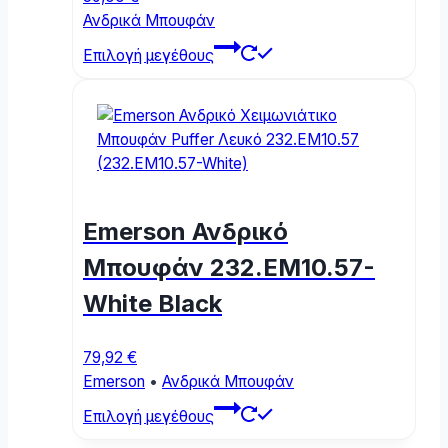
product
Ανδρικά Μπουφάν
page
This
Επιλογή μεγέθους
product
has
multiple
variants.
The
options
may
Emerson Ανδρικό
be
chosen
Μπουφάν 232.EM10.57-
on
White Black
the
product
page
79,92
€
Emerson
•
Ανδρικά Μπουφάν
This
Επιλογή μεγέθους
product