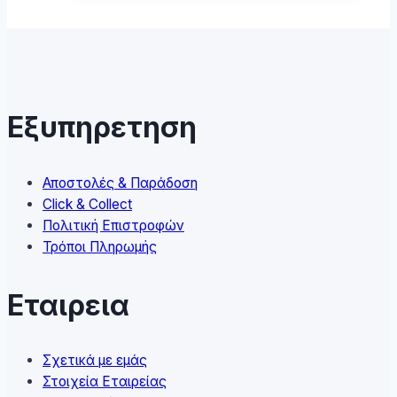
has
multiple
variants.
The
options
may
Εξυπηρετηση
be
chosen
on
Αποστολές & Παράδοση
the
Click & Collect
product
Πολιτική Επιστροφών
page
Τρόποι Πληρωμής
Εταιρεια
Σχετικά με εμάς
Στοιχεία Εταιρείας