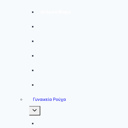
Ανδρικά Μαγιό
Παντελόνια
Ανδρικά Φούτερ
Ανδρικές Ζακέτες
Ανδρικές Φόρμες
Ανδρικά Μπουφάν
Γυναικεία Ρούχα
Toggle
child
menu
Γυναικεία Μπουφάν