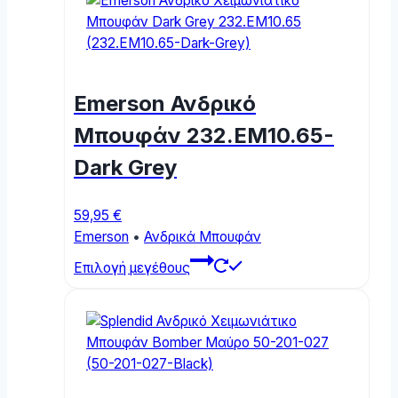
Emerson Ανδρικό
Μπουφάν 232.EM10.65-
Dark Grey
59,95
€
Emerson
•
Ανδρικά Μπουφάν
This
Επιλογή μεγέθους
product
has
multiple
variants.
The
options