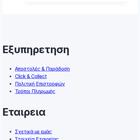
has
multiple
variants.
The
options
may
Εξυπηρετηση
be
chosen
on
Αποστολές & Παράδοση
the
Click & Collect
product
Πολιτική Επιστροφών
page
Τρόποι Πληρωμής
Εταιρεια
Σχετικά με εμάς
Στοιχεία Εταιρείας