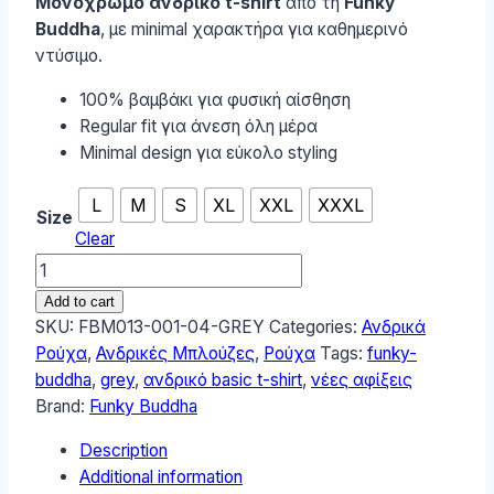
Μονόχρωμο ανδρικό t-shirt
από τη
Funky
Buddha
, με minimal χαρακτήρα για καθημερινό
ντύσιμο.
100% βαμβάκι για φυσική αίσθηση
Regular fit για άνεση όλη μέρα
Minimal design για εύκολο styling
L
M
S
XL
XXL
XXXL
Size
Clear
Funky
Buddha
Add to cart
Ανδρικό
SKU:
FBM013-001-04-GREY
Categories:
Ανδρικά
T-
Ρούχα
,
Ανδρικές Μπλούζες
,
Ρούχα
Tags:
funky-
Shirt
buddha
,
grey
,
ανδρικό basic t-shirt
,
νέες αφίξεις
FBM013-
Brand:
Funky Buddha
001-
Description
04-
Additional information
GREY