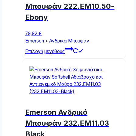
chosen
Μπουφάν 222.EM10.50-
on
Ebony
the
product
page
79,92
€
Emerson
•
Ανδρικά Μπουφάν
This
Επιλογή μεγέθους
product
has
multiple
variants.
The
options
may
be
Emerson Ανδρικό
chosen
on
Μπουφάν 232.EM11.03
the
Black
product