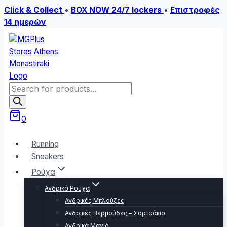
Click & Collect
•
BOX NOW 24/7 lockers
•
Επιστροφές
14 ημερών
Skip
to
content
Products
search
0
Running
Sneakers
Ρούχα
Ανδρικά Ρούχα
Ανδρικές Μπλούζες
Ανδρικές Βερμούδες – Σορτσάκια
Ανδρικά Μαγιό