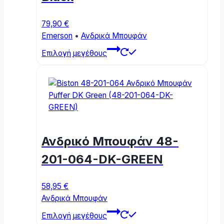
page
79,90
€
Emerson
•
Ανδρικά Μπουφάν
This
Επιλογή μεγέθους
product
has
multiple
variants.
The
options
may
Ανδρικό Μπουφάν 48-
be
chosen
201-064-DK-GREEN
on
the
58,95
€
product
Ανδρικά Μπουφάν
page
This
Επιλογή μεγέθους
product