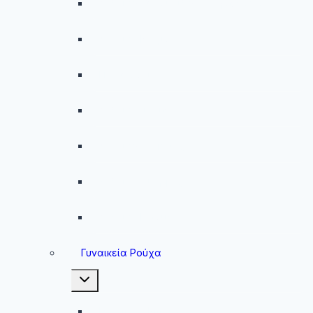
Ανδρικές Βερμούδες – Σορτσάκια
Ανδρικά Μαγιό
Παντελόνια
Ανδρικά Φούτερ
Ανδρικές Ζακέτες
Ανδρικές Φόρμες
Ανδρικά Μπουφάν
Γυναικεία Ρούχα
Toggle
child
menu
Γυναικεία Μπουφάν