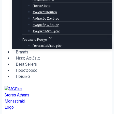
Παντελόνια
Ανδρικά Φούτερ
Ανδρικές Ζακέτες
Ανδρικές Φόρμες
Ανδρικά Μπουφάν
Γυναικεία Ρούχα
Γυναικεία Μπουφάν
Brands
Νέες Αφίξεις
Best Sellers
Προσφορές
Παιδικά