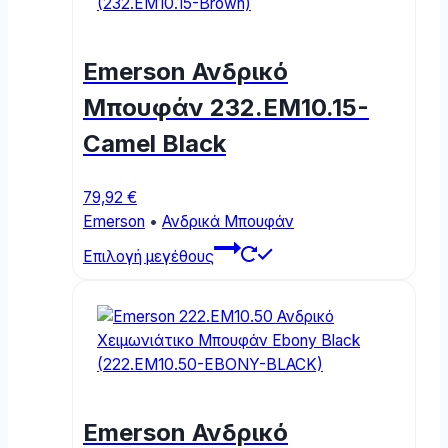
Emerson Ανδρικό
Μπουφάν 232.EM10.15-
Camel Black
79,92
€
Emerson
•
Ανδρικά Μπουφάν
This
Επιλογή μεγέθους
product
has
multiple
variants.
The
options
may
Emerson Ανδρικό
be