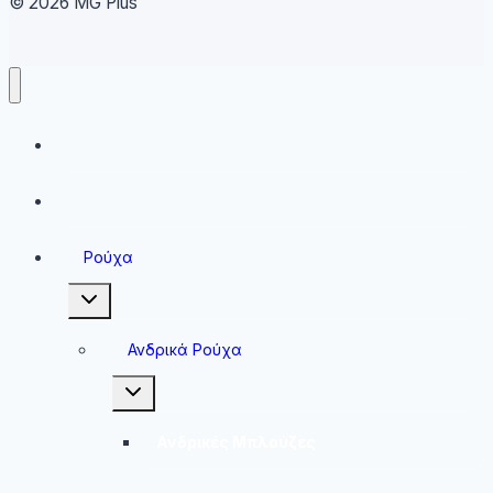
© 2026 MG Plus
Running
Sneakers
Ρούχα
Toggle
child
menu
Ανδρικά Ρούχα
Toggle
child
menu
Ανδρικές Μπλούζες