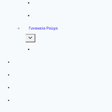
Ανδρικές Φόρμες
Ανδρικά Μπουφάν
Γυναικεία Ρούχα
Toggle
child
menu
Γυναικεία Μπουφάν
Brands
Νέες Αφίξεις
Best Sellers
Προσφορές