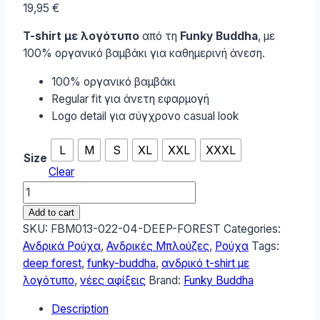
19,95
€
T-shirt με λογότυπο
από τη
Funky Buddha
, με
100% οργανικό βαμβάκι για καθημερινή άνεση.
100% οργανικό βαμβάκι
Regular fit για άνετη εφαρμογή
Logo detail για σύγχρονο casual look
L
M
S
XL
XXL
XXXL
Size
Clear
Funky
Buddha
Add to cart
Ανδρικό
SKU:
FBM013-022-04-DEEP-FOREST
Categories:
T-
Ανδρικά Ρούχα
,
Ανδρικές Μπλούζες
,
Ρούχα
Tags:
Shirt
deep forest
,
funky-buddha
,
ανδρικό t-shirt με
FBM013-
λογότυπο
,
νέες αφίξεις
Brand:
Funky Buddha
022-
Description
04-