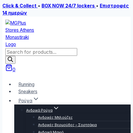
Click & Collect
•
BOX NOW 24/7 lockers
•
Επιστροφές
14 ημερών
Skip
to
content
Products
search
0
Running
Sneakers
Ρούχα
Ανδρικά Ρούχα
Ανδρικές Μπλούζες
Ανδρικές Βερμούδες – Σορτσάκια
Ανδρικά Μαγιό