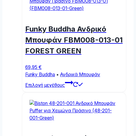
Funky Buddha Ανδρικό
Μπουφάν FBM008-013-01
FOREST GREEN
69,95
€
Funky Buddha
•
Ανδρικά Μπουφάν
This
Επιλογή μεγέθους
product
has
multiple
variants.
The
options
may