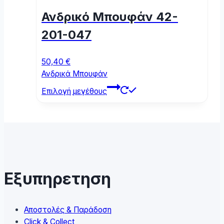
may
Ανδρικό Μπουφάν 42-
be
chosen
201-047
on
the
50,40
€
product
Ανδρικά Μπουφάν
page
This
Επιλογή μεγέθους
product
has
multiple
variants.
The
options
may
Εξυπηρετηση
be
chosen
on
Αποστολές & Παράδοση
the
Click & Collect