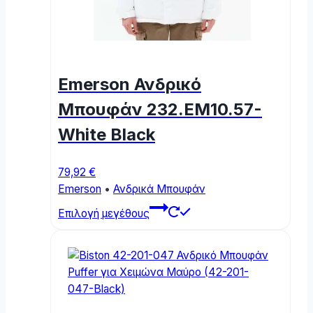
page
Emerson Ανδρικό
Μπουφάν 232.EM10.57-
White Black
79,92
€
Emerson
•
Ανδρικά Μπουφάν
This
Επιλογή μεγέθους
product
has
multiple
variants.
The
options