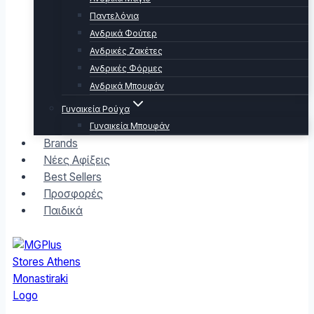
Παντελόνια
Ανδρικά Φούτερ
Ανδρικές Ζακέτες
Ανδρικές Φόρμες
Ανδρικά Μπουφάν
Γυναικεία Ρούχα
Γυναικεία Μπουφάν
Brands
Νέες Αφίξεις
Best Sellers
Προσφορές
Παιδικά