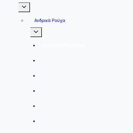
Toggle
child
menu
Ανδρικά Ρούχα
Toggle
child
menu
Ανδρικές Μπλούζες
Ανδρικές Βερμούδες – Σορτσάκια
Ανδρικά Μαγιό
Παντελόνια
Ανδρικά Φούτερ
Ανδρικές Ζακέτες