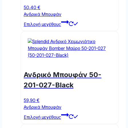
the
50,40
€
product
Ανδρικά Μπουφάν
page
This
Επιλογή μεγέθους
product
has
multiple
variants.
The
options
may
Ανδρικό Μπουφάν 50-
be
chosen
201-027-Black
on
the
59,90
€
product
Ανδρικά Μπουφάν
page
This
Επιλογή μεγέθους
product
has