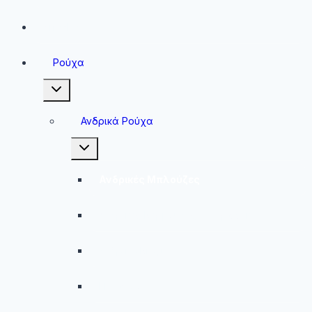
Sneakers
Ρούχα
Toggle
child
menu
Ανδρικά Ρούχα
Toggle
child
menu
Ανδρικές Μπλούζες
Ανδρικές Βερμούδες – Σορτσάκια
Ανδρικά Μαγιό
Παντελόνια