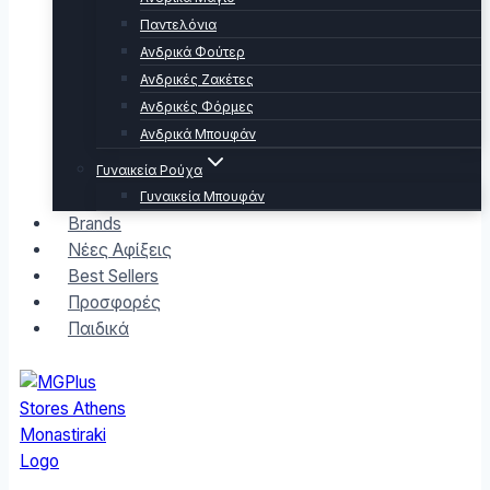
Παντελόνια
Ανδρικά Φούτερ
Ανδρικές Ζακέτες
Ανδρικές Φόρμες
Ανδρικά Μπουφάν
Γυναικεία Ρούχα
Γυναικεία Μπουφάν
Brands
Νέες Αφίξεις
Best Sellers
Προσφορές
Παιδικά