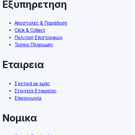
Εξυπηρετηση
be
chosen
on
Αποστολές & Παράδοση
the
Click & Collect
product
Πολιτική Επιστροφών
page
Τρόποι Πληρωμής
Εταιρεια
Σχετικά με εμάς
Στοιχεία Εταιρείας
Επικοινωνία
Νομικα