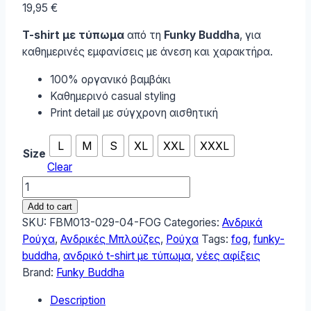
19,95
€
T-shirt με τύπωμα
από τη
Funky Buddha
, για
καθημερινές εμφανίσεις με άνεση και χαρακτήρα.
100% οργανικό βαμβάκι
Καθημερινό casual styling
Print detail με σύγχρονη αισθητική
L
M
S
XL
XXL
XXXL
Size
Clear
Funky
Buddha
Add to cart
Ανδρικό
SKU:
FBM013-029-04-FOG
Categories:
Ανδρικά
T-
Ρούχα
,
Ανδρικές Μπλούζες
,
Ρούχα
Tags:
fog
,
funky-
Shirt
buddha
,
ανδρικό t-shirt με τύπωμα
,
νέες αφίξεις
FBM013-
Brand:
Funky Buddha
029-
Description
04-