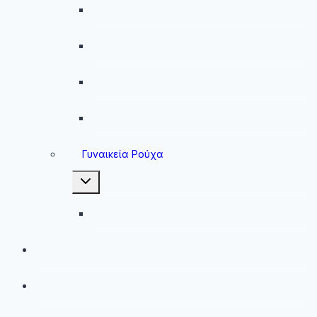
Ανδρικά Φούτερ
Ανδρικές Ζακέτες
Ανδρικές Φόρμες
Ανδρικά Μπουφάν
Γυναικεία Ρούχα
Toggle
child
menu
Γυναικεία Μπουφάν
Brands
Νέες Αφίξεις