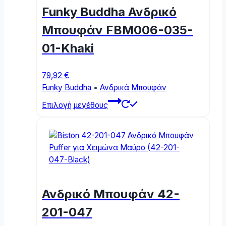
Funky Buddha Ανδρικό
Μπουφάν FBM006-035-
01-Khaki
79,92
€
Funky Buddha
•
Ανδρικά Μπουφάν
This
Επιλογή μεγέθους
product
has
multiple
variants.
The
options
may
Ανδρικό Μπουφάν 42-
be
chosen
201-047
on