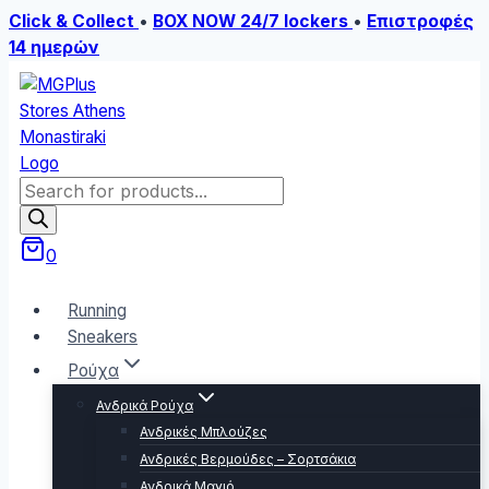
Click & Collect
•
BOX NOW 24/7 lockers
•
Επιστροφές
14 ημερών
Skip
to
content
Products
search
0
Running
Sneakers
Ρούχα
Ανδρικά Ρούχα
Ανδρικές Μπλούζες
Ανδρικές Βερμούδες – Σορτσάκια
Ανδρικά Μαγιό