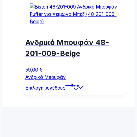
multiple
variants.
The
options
may
Ανδρικό Μπουφάν 48-
be
chosen
201-009-Beige
on
the
59,00
€
product
Ανδρικά Μπουφάν
page
This
Επιλογή μεγέθους
product
has
multiple
variants.
The
options
may