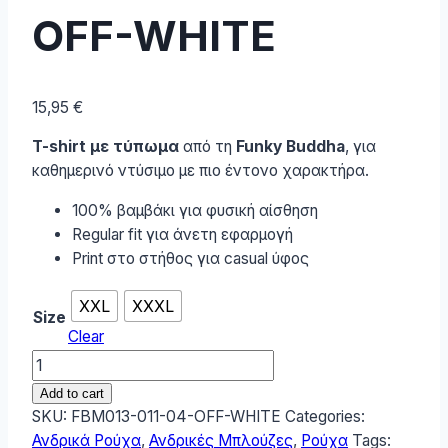
OFF-WHITE
15,95
€
T-shirt με τύπωμα
από τη
Funky Buddha
, για
καθημερινό ντύσιμο με πιο έντονο χαρακτήρα.
100% βαμβάκι για φυσική αίσθηση
Regular fit για άνετη εφαρμογή
Print στο στήθος για casual ύφος
XXL
XXXL
Size
Clear
Funky
Buddha
Add to cart
Ανδρικό
SKU:
FBM013-011-04-OFF-WHITE
Categories:
T-
Ανδρικά Ρούχα
,
Ανδρικές Μπλούζες
,
Ρούχα
Tags: