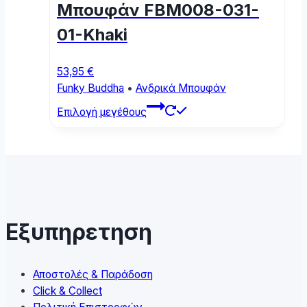
chosen
Μπουφάν FBM008-031-
on
01-Khaki
the
product
page
53,95
€
Funky Buddha
•
Ανδρικά Μπουφάν
This
Επιλογή μεγέθους
product
has
multiple
variants.
The
options
may
Εξυπηρετηση
be
chosen
on
Αποστολές & Παράδοση
the
Click & Collect
product