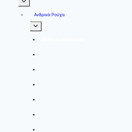
child
menu
Ανδρικά Ρούχα
Toggle
child
menu
Ανδρικές Μπλούζες
Ανδρικές Βερμούδες – Σορτσάκια
Ανδρικά Μαγιό
Παντελόνια
Ανδρικά Φούτερ
Ανδρικές Ζακέτες
Ανδρικές Φόρμες