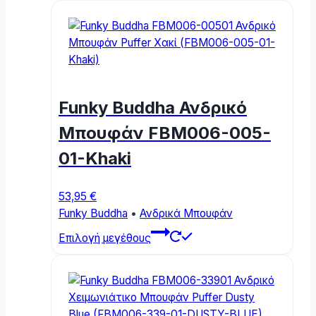
has
multiple
variants.
The
options
may
Funky Buddha Ανδρικό
be
chosen
Μπουφάν FBM006-005-
on
01-Khaki
the
product
page
53,95
€
Funky Buddha
•
Ανδρικά Μπουφάν
This
Επιλογή μεγέθους
product
has
multiple
variants.
The