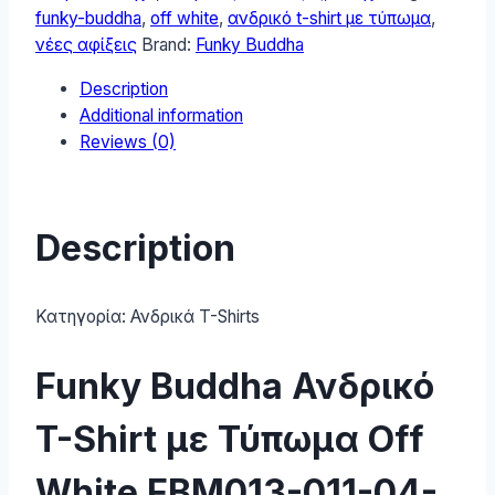
Shirt
funky-buddha
,
off white
,
ανδρικό t-shirt με τύπωμα
,
FBM013-
νέες αφίξεις
Brand:
Funky Buddha
011-
Description
04-
Additional information
OFF-
Reviews (0)
WHITE
quantity
Description
Κατηγορία:
Ανδρικά T-Shirts
Funky Buddha Ανδρικό
T-Shirt με Τύπωμα Off
White FBM013-011-04-