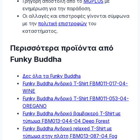
Γρήγορη αποστολή από το
MGPLUS
με
ενημέρωση για την παράδοση.
Οι αλλαγές και επιστροφές γίνονται σύμφωνα
με την
πολιτική επιστροφών
του
καταστήματος.
Περισσότερα προϊόντα από
Funky Buddha
Δες όλα τα Funky Buddha
Funky Buddha Ανδρικό T-Shirt FBM011-017-04-
WINE
Funky Buddha Ανδρικό T-Shirt FBM011-053-04-
OREGANO
Funky Buddha Ανδρικό βαμβακερό T-Shirt με
τύπωμα FBM013-044-04 Deep Forest
Funky Buddha Ανδρικό relaxed T-Shirt με
τύπωμα στην πλάτη FBM013-087-04 Fog