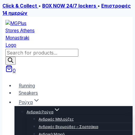
Click & Collect
•
BOX NOW 24/7 lockers
•
Επιστροφές
14 ημερών
Skip
to
content
Products
search
0
Running
Sneakers
Ρούχα
Ανδρικά Ρούχα
Ανδρικές Μπλούζες
Ανδρικές Βερμούδες – Σορτσάκια
Ανδρικά Μαγιό