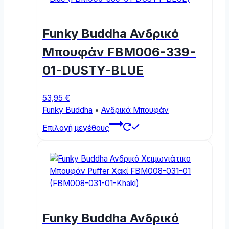
options
may
Funky Buddha Ανδρικό
be
chosen
Μπουφάν FBM006-339-
on
01-DUSTY-BLUE
the
product
page
53,95
€
Funky Buddha
•
Ανδρικά Μπουφάν
This
Επιλογή μεγέθους
product
has
multiple
variants.
The
options
may
Funky Buddha Ανδρικό
be