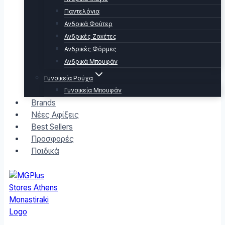
Παντελόνια
Ανδρικά Φούτερ
Ανδρικές Ζακέτες
Ανδρικές Φόρμες
Ανδρικά Μπουφάν
Γυναικεία Ρούχα
Γυναικεία Μπουφάν
Brands
Νέες Αφίξεις
Best Sellers
Προσφορές
Παιδικά