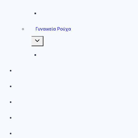
Ανδρικά Μπουφάν
Γυναικεία Ρούχα
Toggle
child
menu
Γυναικεία Μπουφάν
Brands
Νέες Αφίξεις
Best Sellers
Προσφορές
Παιδικά