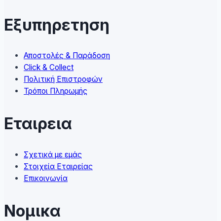
options
may
Εξυπηρετηση
be
chosen
on
Αποστολές & Παράδοση
the
Click & Collect
product
Πολιτική Επιστροφών
page
Τρόποι Πληρωμής
Εταιρεια
Σχετικά με εμάς
Στοιχεία Εταιρείας
Επικοινωνία
Νομικα