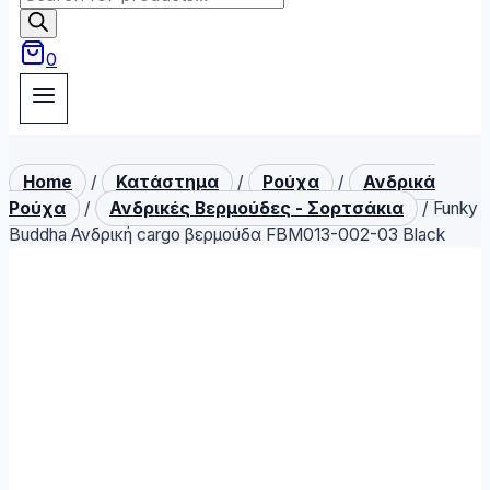
search
0
Home
/
Κατάστημα
/
Ρούχα
/
Ανδρικά
Ρούχα
/
Ανδρικές Βερμούδες - Σορτσάκια
/
Funky
Buddha Ανδρική cargo βερμούδα FBM013-002-03 Black