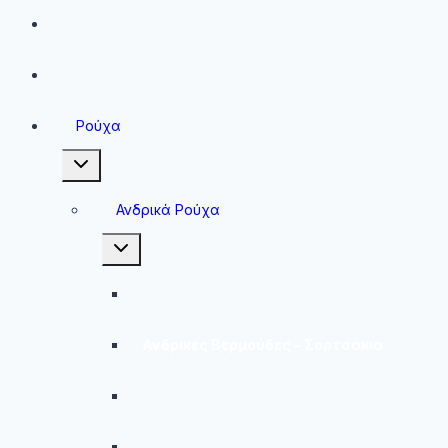
Running
Sneakers
Ρούχα
Toggle
child
menu
Ανδρικά Ρούχα
Toggle
child
menu
Ανδρικές Μπλούζες
Ανδρικές Βερμούδες – Σορτσάκια
Ανδρικά Μαγιό
Παντελόνια