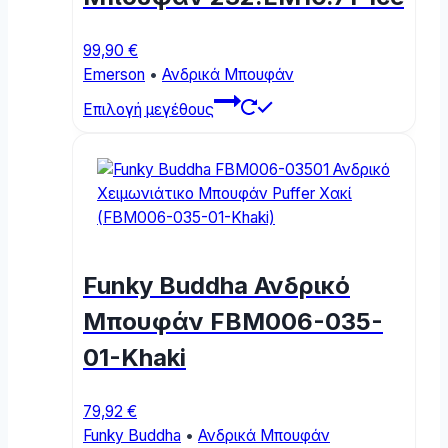
99,90
€
Emerson
•
Ανδρικά Μπουφάν
This
Επιλογή μεγέθους
product
has
multiple
variants.
The
options
may
Funky Buddha Ανδρικό
be
chosen
Μπουφάν FBM006-035-
on
01-Khaki
the
product
page
79,92
€
Funky Buddha
•
Ανδρικά Μπουφάν