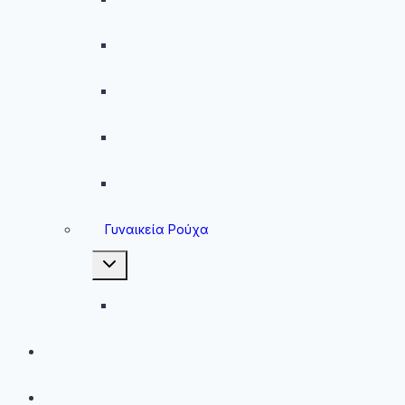
Ανδρικά Φούτερ
Ανδρικές Ζακέτες
Ανδρικές Φόρμες
Ανδρικά Μπουφάν
Γυναικεία Ρούχα
Toggle
child
menu
Γυναικεία Μπουφάν
Brands
Νέες Αφίξεις