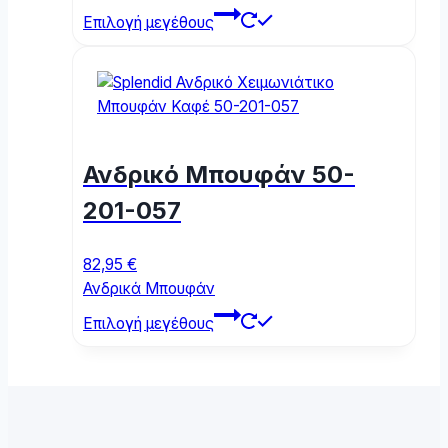
This
Επιλογή μεγέθους
product
has
multiple
variants.
The
options
Ανδρικό Μπουφάν 50-
may
be
201-057
chosen
on
82,95
€
the
Ανδρικά Μπουφάν
product
This
page
Επιλογή μεγέθους
product
has
multiple
variants.
The