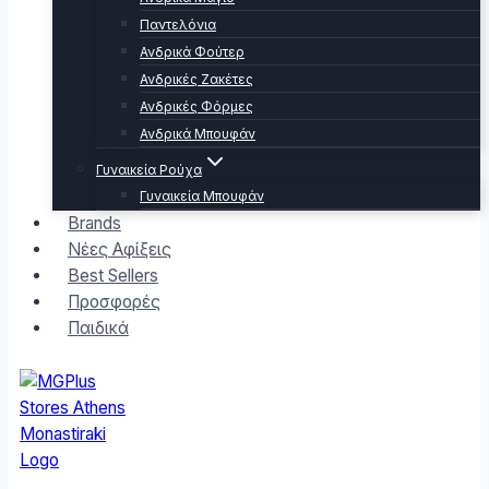
Παντελόνια
Ανδρικά Φούτερ
Ανδρικές Ζακέτες
Ανδρικές Φόρμες
Ανδρικά Μπουφάν
Γυναικεία Ρούχα
Γυναικεία Μπουφάν
Brands
Νέες Αφίξεις
Best Sellers
Προσφορές
Παιδικά