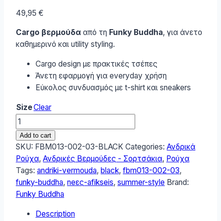
49,95
€
Cargo βερμούδα
από τη
Funky Buddha
, για άνετο
καθημερινό και utility styling.
Cargo design με πρακτικές τσέπες
Άνετη εφαρμογή για everyday χρήση
Εύκολος συνδυασμός με t-shirt και sneakers
Size
Clear
Funky
Buddha
Add to cart
Ανδρική
SKU:
FBM013-002-03-BLACK
Categories:
Ανδρικά
cargo
Ρούχα
,
Ανδρικές Βερμούδες - Σορτσάκια
,
Ρούχα
βερμούδα
Tags:
andriki-vermouda
,
black
,
fbm013-002-03
,
FBM013-
funky-buddha
,
neες-afikseis
,
summer-style
Brand:
002-
Funky Buddha
03
Description
Black