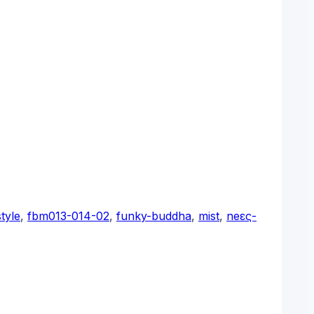
tyle
,
fbm013-014-02
,
funky-buddha
,
mist
,
neες-