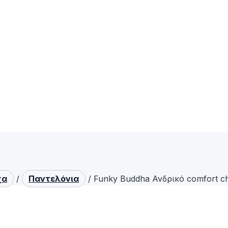
χα
/
Παντελόνια
/
Funky Buddha Ανδρικό comfort c