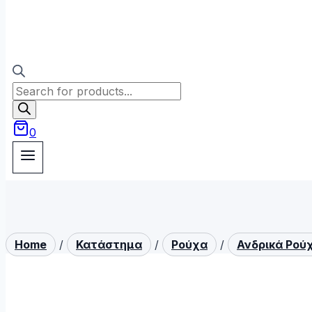
Products
search
0
Home
/
Κατάστημα
/
Ρούχα
/
Ανδρικά Ρού