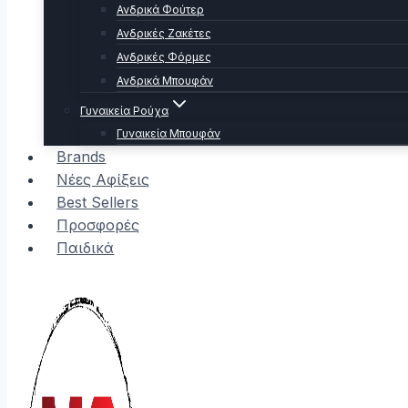
Ανδρικά Φούτερ
Ανδρικές Ζακέτες
Ανδρικές Φόρμες
Ανδρικά Μπουφάν
Γυναικεία Ρούχα
Γυναικεία Μπουφάν
Brands
Νέες Αφίξεις
Best Sellers
Προσφορές
Παιδικά