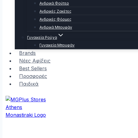
Ανδρικά Φούτερ
Ανδρικές Ζακέτες
Ανδρικές Φόρμες
Ανδρικά Μπουφάν
Γυναικεία Ρούχα
Γυναικεία Μπουφάν
Brands
Νέες Αφίξεις
Best Sellers
Προσφορές
Παιδικά