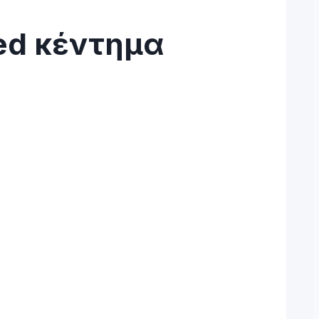
ed κέντημα