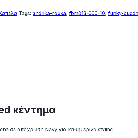
Καπέλα
Tags:
andrika-rouxa
,
fbm013-066-10
,
funky-budd
ded κέντημα
dha σε απόχρωση Navy για καθημερινό styling.