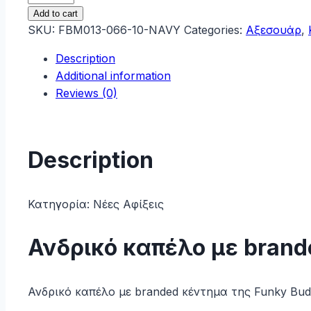
Buddha
Add to cart
Ανδρικό
SKU:
FBM013-066-10-NAVY
Categories:
Αξεσουάρ
,
καπέλο
Description
με
Additional information
branded
Reviews (0)
κέντημα
FBM013-
066-
10
Description
Navy
quantity
Κατηγορία:
Νέες Αφίξεις
Ανδρικό καπέλο με bran
Ανδρικό καπέλο με branded κέντημα της Funky Bud