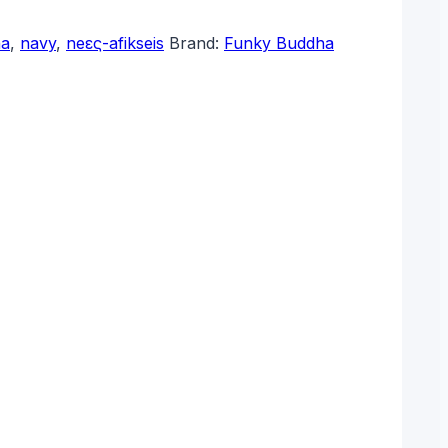
ha
,
navy
,
neες-afikseis
Brand:
Funky Buddha