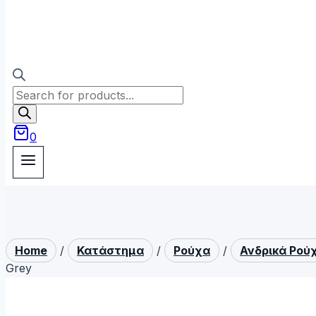
Products
search
0
Home
/
Κατάστημα
/
Ρούχα
/
Ανδρικά Ρού
Grey