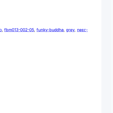
o
,
fbm013-002-05
,
funky-buddha
,
grey
,
neες-