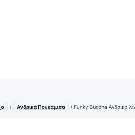
χα
/
Ανδρικά Πουκάμισα
/
Funky Buddha Ανδρικό λι