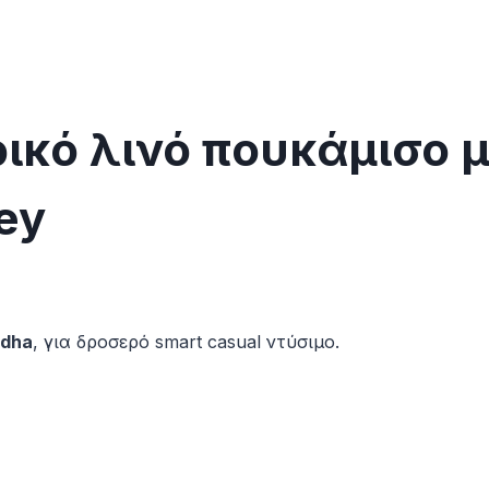
ικό λινό πουκάμισο μ
ey
ddha
, για δροσερό smart casual ντύσιμο.