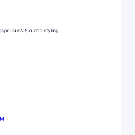
ει ευελιξία στο styling.
AM