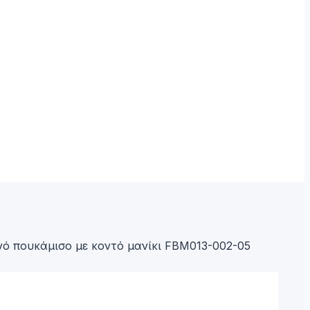
νό πουκάμισο με κοντό μανίκι FBM013-002-05