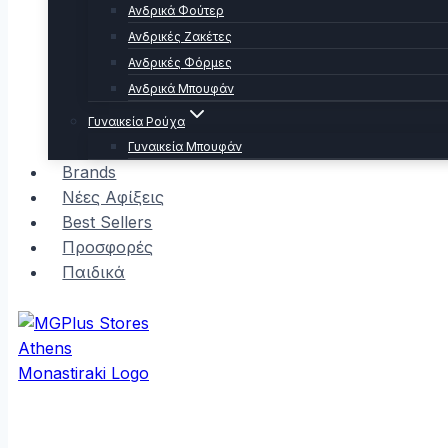
Ανδρικά Φούτερ
Ανδρικές Ζακέτες
Ανδρικές Φόρμες
Ανδρικά Μπουφάν
Γυναικεία Ρούχα
Γυναικεία Μπουφάν
Brands
Νέες Αφίξεις
Best Sellers
Προσφορές
Παιδικά