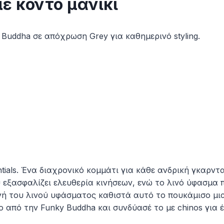
ε κοντό μανίκι
 Buddha σε απόχρωση Grey για καθημερινό styling.
entials. Ένα διαχρονικό κομμάτι για κάθε ανδρική γκαρ
ου εξασφαλίζει ελευθερία κινήσεων, ενώ το λινό ύφασμα 
λογή του λινού υφάσματος καθιστά αυτό το πουκάμισο μι
πό την Funky Buddha και συνδύασέ το με chinos για ένα 