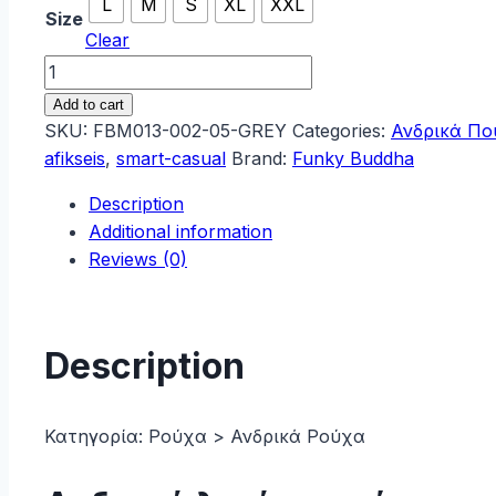
L
M
S
XL
XXL
Size
Clear
Funky
Buddha
Add to cart
Ανδρικό
SKU:
FBM013-002-05-GREY
Categories:
Ανδρικά Πο
λινό
afikseis
,
smart-casual
Brand:
Funky Buddha
πουκάμισο
Description
με
Additional information
κοντό
Reviews (0)
μανίκι
FBM013-
002-
05
Description
Grey
quantity
Κατηγορία:
Ρούχα > Ανδρικά Ρούχα