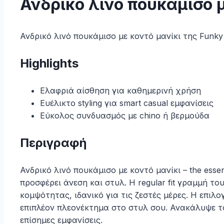
Ανδρικό λινό πουκάμισο μ
Ανδρικό λινό πουκάμισο με κοντό μανίκι της Funky
Highlights
Ελαφριά αίσθηση για καθημερινή χρήση
Ευέλικτο styling για smart casual εμφανίσεις
Εύκολος συνδυασμός με chino ή βερμούδα
Περιγραφή
Ανδρικό λινό πουκάμισο με κοντό μανίκι – the ess
προσφέρει άνεση και στυλ. Η regular fit γραμμή τ
κομψότητας, ιδανικό για τις ζεστές μέρες. Η επι
επιπλέον πλεονέκτημα στο στυλ σου. Ανακάλυψε το α
επίσημες εμφανίσεις.