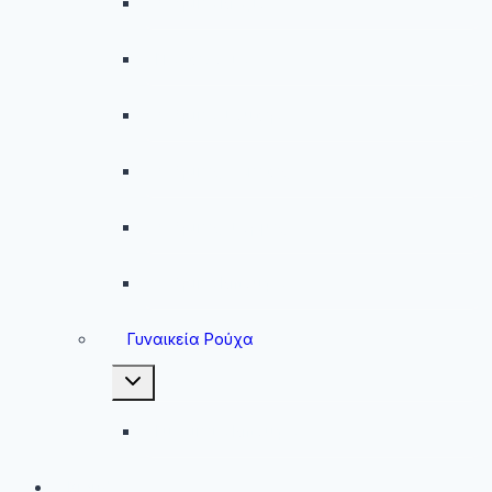
Ανδρικά Μαγιό
Παντελόνια
Ανδρικά Φούτερ
Ανδρικές Ζακέτες
Ανδρικές Φόρμες
Ανδρικά Μπουφάν
Γυναικεία Ρούχα
Toggle
child
menu
Γυναικεία Μπουφάν
Brands