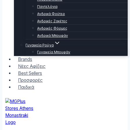
Παντελόνια
Ανδρικά Φούτερ
Ανδρικές Ζακέτες
Ανδρικές Φόρμες
Ανδρικά Μπουφάν
Γυναικεία Ρούχα
Γυναικεία Μπουφάν
Brands
Νέες Αφίξεις
Best Sellers
Προσφορές
Παιδικά