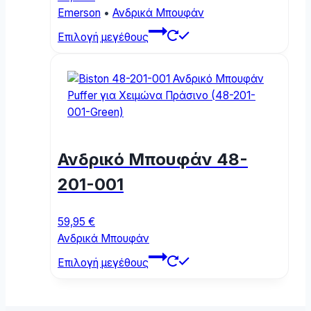
Emerson
•
Ανδρικά Μπουφάν
This
Επιλογή μεγέθους
product
has
multiple
variants.
The
options
may
Ανδρικό Μπουφάν 48-
be
chosen
201-001
on
the
59,95
€
product
Ανδρικά Μπουφάν
page
This
Επιλογή μεγέθους
product
has
multiple