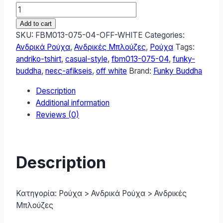
Funky
Buddha
Add to cart
Ανδρικό
SKU:
FBM013-075-04-OFF-WHITE
Categories:
βαβακερό
Ανδρικά Ρούχα
,
Ανδρικές Μπλούζες
,
Ρούχα
Tags:
T-
andriko-tshirt
,
casual-style
,
fbm013-075-04
,
funky-
Shirt
buddha
,
neες-afikseis
,
off white
Brand:
Funky Buddha
με
Description
τύπωμα
Additional information
στην
Reviews (0)
πλάτη
FBM013-
075-
04
Description
Off
White
quantity
Κατηγορία:
Ρούχα > Ανδρικά Ρούχα > Ανδρικές
Μπλούζες