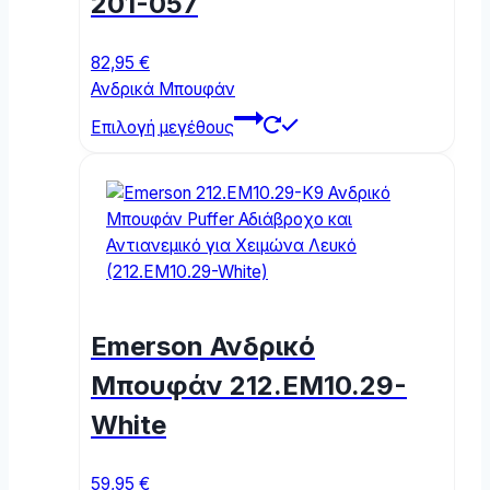
201-057
chosen
on
82,95
€
the
Ανδρικά Μπουφάν
product
This
page
Επιλογή μεγέθους
product
has
multiple
variants.
The
options
may
be
Emerson Ανδρικό
chosen
on
Μπουφάν 212.EM10.29-
the
White
product
page
59,95
€