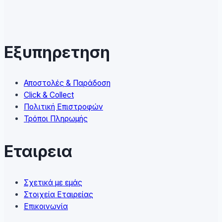
variants.
The
options
may
Εξυπηρετηση
be
chosen
on
Αποστολές & Παράδοση
the
Click & Collect
product
Πολιτική Επιστροφών
page
Τρόποι Πληρωμής
Εταιρεια
Σχετικά με εμάς
Στοιχεία Εταιρείας
Επικοινωνία