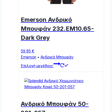
Emerson Ανδρικό
Μπουφάν 232.EM10.65-
Dark Grey
59,95
€
Emerson
•
Ανδρικά Μπουφάν
This
Επιλογή μεγέθους
product
has
multiple
variants.
The
options
Ανδρικό Μπουφάν 50-
may
be