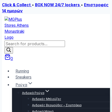
Click & Collect
•
BOX NOW 24/7 lockers
•
Επιστροφές
14 ημερών
Skip
to
content
Products
search
0
Running
Sneakers
Ρούχα
Ανδρικά Ρούχα
Ανδρικές Μπλούζες
Ανδρικές Βερμούδες – Σορτσάκια
Ανδρικά Μαγιό