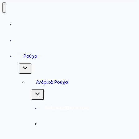
Running
Sneakers
Ρούχα
Toggle
child
menu
Ανδρικά Ρούχα
Toggle
child
menu
Ανδρικές Μπλούζες
Ανδρικές Βερμούδες – Σορτσάκια