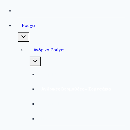
Sneakers
Ρούχα
Toggle
child
menu
Ανδρικά Ρούχα
Toggle
child
menu
Ανδρικές Μπλούζες
Ανδρικές Βερμούδες – Σορτσάκια
Ανδρικά Μαγιό
Παντελόνια