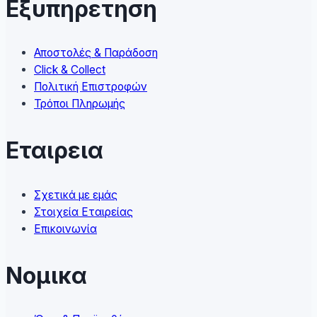
Εξυπηρετηση
be
chosen
on
Αποστολές & Παράδοση
the
Click & Collect
product
Πολιτική Επιστροφών
page
Τρόποι Πληρωμής
Εταιρεια
Σχετικά με εμάς
Στοιχεία Εταιρείας
Επικοινωνία
Νομικα