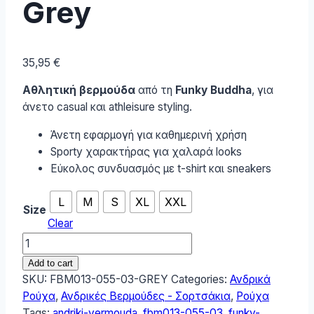
Grey
35,95
€
Αθλητική βερμούδα
από τη
Funky Buddha
, για
άνετο casual και athleisure styling.
Άνετη εφαρμογή για καθημερινή χρήση
Sporty χαρακτήρας για χαλαρά looks
Εύκολος συνδυασμός με t-shirt και sneakers
L
M
S
XL
XXL
Size
Clear
Funky
Buddha
Add to cart
Ανδρική
SKU:
FBM013-055-03-GREY
Categories:
Ανδρικά
βερμούδα
Ρούχα
,
Ανδρικές Βερμούδες - Σορτσάκια
,
Ρούχα
αθλητική
Tags:
andriki-vermouda
,
fbm013-055-03
,
funky-