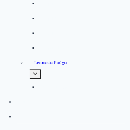
Ανδρικά Φούτερ
Ανδρικές Ζακέτες
Ανδρικές Φόρμες
Ανδρικά Μπουφάν
Γυναικεία Ρούχα
Toggle
child
menu
Γυναικεία Μπουφάν
Brands
Νέες Αφίξεις