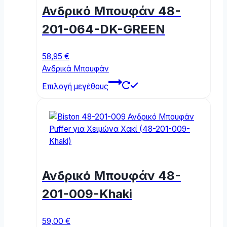
Ανδρικό Μπουφάν 48-
201-064-DK-GREEN
58,95
€
Ανδρικά Μπουφάν
This
Επιλογή μεγέθους
product
has
multiple
variants.
The
options
may
Ανδρικό Μπουφάν 48-
be
chosen
201-009-Khaki
on
the
59,00
€
product