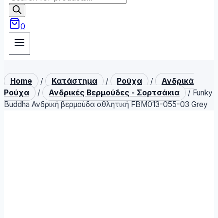
search
0
Home
/
Κατάστημα
/
Ρούχα
/
Ανδρικά
Ρούχα
/
Ανδρικές Βερμούδες - Σορτσάκια
/
Funky
Buddha Ανδρική βερμούδα αθλητική FBM013-055-03 Grey