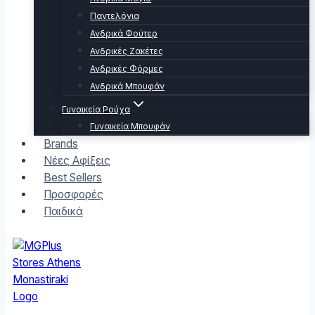
Παντελόνια
Ανδρικά Φούτερ
Ανδρικές Ζακέτες
Ανδρικές Φόρμες
Ανδρικά Μπουφάν
Γυναικεία Ρούχα
Γυναικεία Μπουφάν
Brands
Νέες Αφίξεις
Best Sellers
Προσφορές
Παιδικά