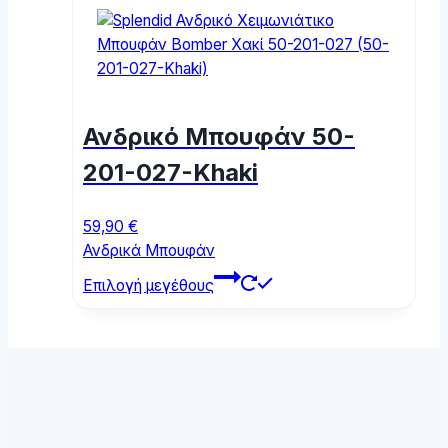
multiple
variants.
The
options
may
Ανδρικό Μπουφάν 50-
be
chosen
201-027-Khaki
on
the
59,90
€
product
Ανδρικά Μπουφάν
page
This
Επιλογή μεγέθους
product
has
multiple
variants.
The
options
may