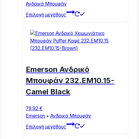
Ανδρικά Μπουφάν
page
This
Επιλογή μεγέθους
product
has
multiple
variants.
The
options
may
Emerson Ανδρικό
be
chosen
Μπουφάν 232.EM10.15-
on
Camel Black
the
product
page
79,92
€
Emerson
•
Ανδρικά Μπουφάν
This
Επιλογή μεγέθους
product
has