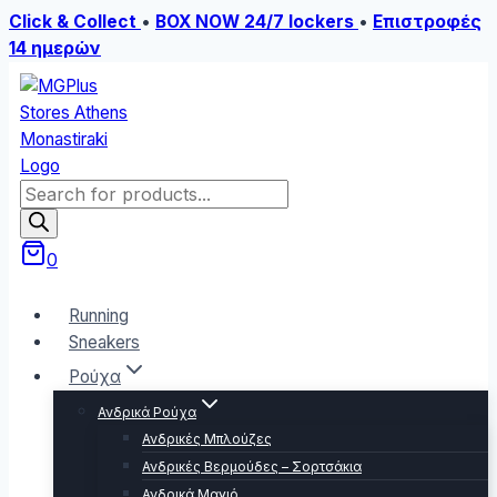
Click & Collect
•
BOX NOW 24/7 lockers
•
Επιστροφές
14 ημερών
Skip
to
content
Products
search
0
Running
Sneakers
Ρούχα
Ανδρικά Ρούχα
Ανδρικές Μπλούζες
Ανδρικές Βερμούδες – Σορτσάκια
Ανδρικά Μαγιό