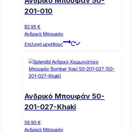
Ανδρικό Μπουφάν 50-
201-010
82,95
€
Ανδρικά Μπουφάν
This
Επιλογή μεγέθους
product
has
multiple
variants.
The
options
may
Ανδρικό Μπουφάν 50-
be
chosen
201-027-Khaki
on
the
59,90
€
product
Ανδρικά Μπουφάν