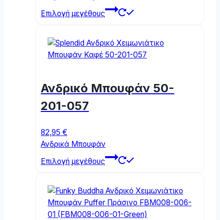
page
This
Επιλογή μεγέθους
product
has
multiple
variants.
The
options
Ανδρικό Μπουφάν 50-
may
be
201-057
chosen
on
82,95
€
the
Ανδρικά Μπουφάν
product
This
page
Επιλογή μεγέθους
product
has
multiple
variants.
The