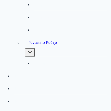
Ανδρικές Ζακέτες
Ανδρικές Φόρμες
Ανδρικά Μπουφάν
Γυναικεία Ρούχα
Toggle
child
menu
Γυναικεία Μπουφάν
Brands
Νέες Αφίξεις
Best Sellers