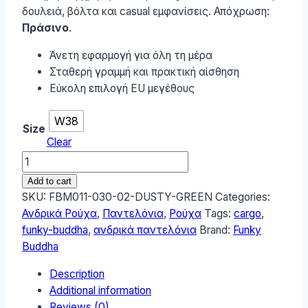
δουλειά, βόλτα και casual εμφανίσεις. Απόχρωση:
Πράσινο
.
Άνετη εφαρμογή για όλη τη μέρα
Σταθερή γραμμή και πρακτική αίσθηση
Εύκολη επιλογή EU μεγέθους
W38
Size
Clear
Funky
Buddha
Add to cart
Ανδρικό
SKU:
FBM011-030-02-DUSTY-GREEN
Categories:
Cargo
Ανδρικά Ρούχα
,
Παντελόνια
,
Ρούχα
Tags:
cargo
,
Παντελόνι
funky-buddha
,
ανδρικά παντελόνια
Brand:
Funky
FBM011-
Buddha
030-
Description
02-
Additional information
DUSTY-
Reviews (0)
GREEN