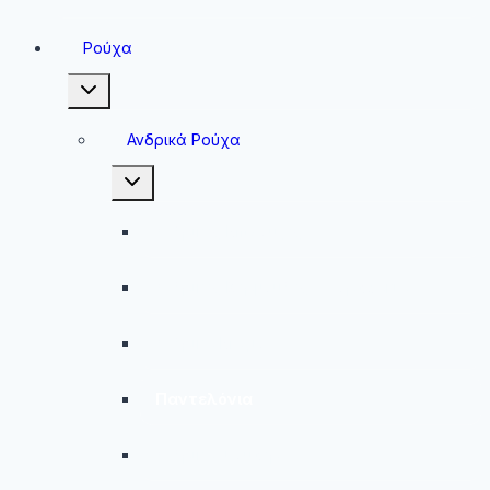
Ρούχα
Toggle
child
menu
Ανδρικά Ρούχα
Toggle
child
menu
Ανδρικές Μπλούζες
Ανδρικές Βερμούδες – Σορτσάκια
Ανδρικά Μαγιό
Παντελόνια
Ανδρικά Φούτερ