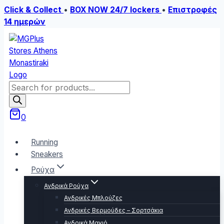
Click & Collect
•
BOX NOW 24/7 lockers
•
Επιστροφές
14 ημερών
Skip
to
content
Products
search
0
Running
Sneakers
Ρούχα
Ανδρικά Ρούχα
Ανδρικές Μπλούζες
Ανδρικές Βερμούδες – Σορτσάκια
Ανδρικά Μαγιό