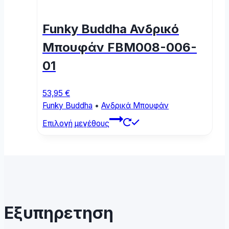
options
may
Funky Buddha Ανδρικό
be
chosen
Μπουφάν FBM008-006-
on
01
the
product
page
53,95
€
Funky Buddha
•
Ανδρικά Μπουφάν
This
Επιλογή μεγέθους
product
has
multiple
variants.
The
options
may
Εξυπηρετηση
be
chosen