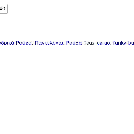
40
νδρικά Ρούχα
,
Παντελόνια
,
Ρούχα
Tags:
cargo
,
funky-b