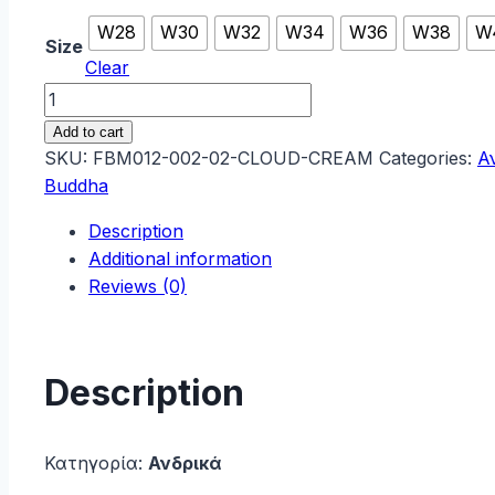
W28
W30
W32
W34
W36
W38
W
Size
Clear
Funky
Buddha
Add to cart
Ανδρικό
SKU:
FBM012-002-02-CLOUD-CREAM
Categories:
Α
Cargo
Buddha
Παντελόνι
Description
FBM012-
Additional information
002-
Reviews (0)
02-
CLOUD-
CREAM
quantity
Description
Κατηγορία:
Ανδρικά