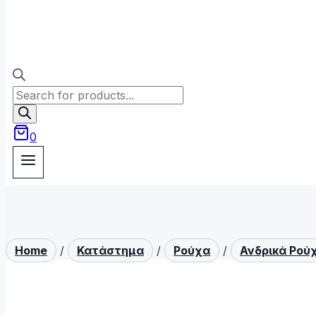
Products
search
0
Home
/
Κατάστημα
/
Ρούχα
/
Ανδρικά Ρού