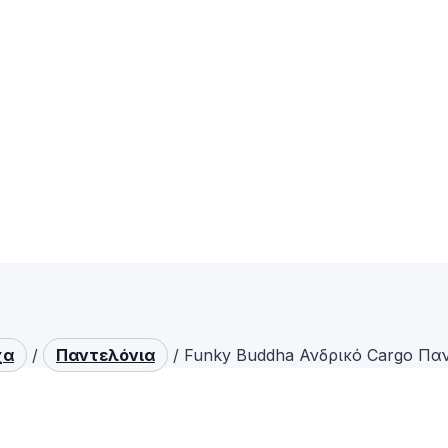
χα
/
Παντελόνια
/
Funky Buddha Ανδρικό Cargo Π