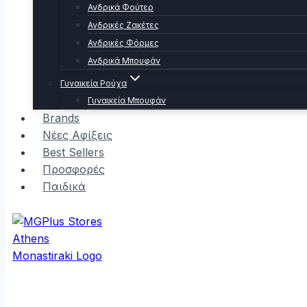
Ανδρικά Φούτερ
Ανδρικές Ζακέτες
Ανδρικές Φόρμες
Ανδρικά Μπουφάν
Γυναικεία Ρούχα
Γυναικεία Μπουφάν
Brands
Νέες Αφίξεις
Best Sellers
Προσφορές
Παιδικά