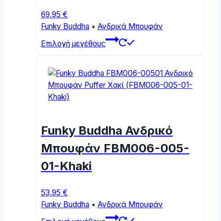
product
page
69,95
€
Funky Buddha
•
Ανδρικά Μπουφάν
This
Επιλογή μεγέθους
product
has
multiple
variants.
The
options
may
Funky Buddha Ανδρικό
be
chosen
Μπουφάν FBM006-005-
on
01-Khaki
the
product
page
53,95
€
Funky Buddha
•
Ανδρικά Μπουφάν
This