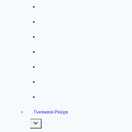
Ανδρικές Βερμούδες – Σορτσάκια
Ανδρικά Μαγιό
Παντελόνια
Ανδρικά Φούτερ
Ανδρικές Ζακέτες
Ανδρικές Φόρμες
Ανδρικά Μπουφάν
Γυναικεία Ρούχα
Toggle
child
menu