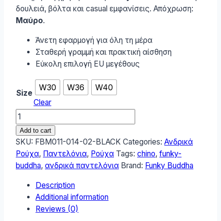
δουλειά, βόλτα και casual εμφανίσεις. Απόχρωση:
Μαύρο
.
Άνετη εφαρμογή για όλη τη μέρα
Σταθερή γραμμή και πρακτική αίσθηση
Εύκολη επιλογή EU μεγέθους
W30
W36
W40
Size
Clear
Funky
Buddha
Add to cart
Ανδρικό
SKU:
FBM011-014-02-BLACK
Categories:
Ανδρικά
Chino
Ρούχα
,
Παντελόνια
,
Ρούχα
Tags:
chino
,
funky-
Παντελόνι
buddha
,
ανδρικά παντελόνια
Brand:
Funky Buddha
FBM011-
Description
014-
Additional information
02-
Reviews (0)
BLACK
quantity