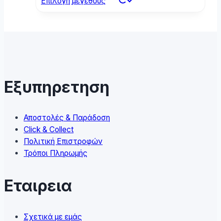
Επιλογή μεγέθους
product
has
multiple
variants.
The
options
may
Εξυπηρετηση
be
chosen
on
Αποστολές & Παράδοση
the
Click & Collect
product
Πολιτική Επιστροφών
page
Τρόποι Πληρωμής
Εταιρεια
Σχετικά με εμάς