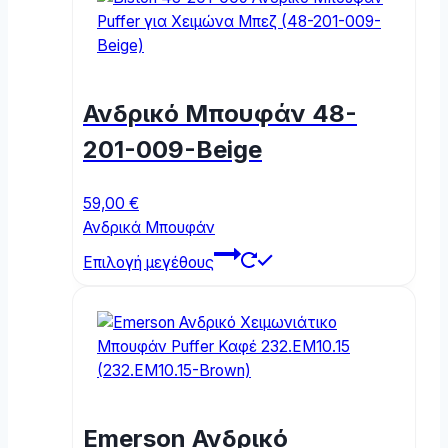
Ανδρικό Μπουφάν 48-
201-009-Beige
59,00
€
Ανδρικά Μπουφάν
This
Επιλογή μεγέθους
product
has
multiple
variants.
The
options
may
Emerson Ανδρικό
be