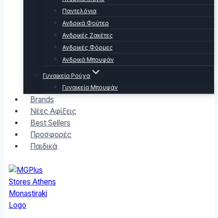
Παντελόνια
Ανδρικά Φούτερ
Ανδρικές Ζακέτες
Ανδρικές Φόρμες
Ανδρικά Μπουφάν
Γυναικεία Ρούχα
Γυναικεία Μπουφάν
Brands
Νέες Αφίξεις
Best Sellers
Προσφορές
Παιδικά