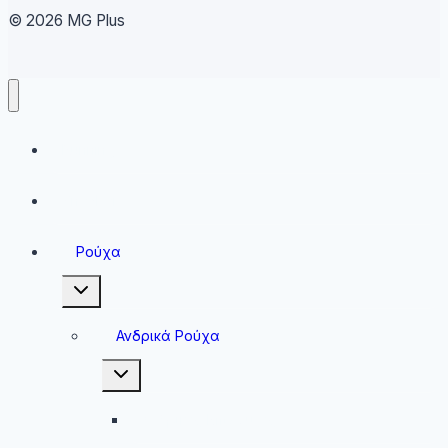
© 2026 MG Plus
Running
Sneakers
Ρούχα
Toggle
child
menu
Ανδρικά Ρούχα
Toggle
child
menu
Ανδρικές Μπλούζες