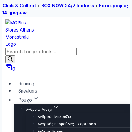
Click & Collect
•
BOX NOW 24/7 lockers
•
Επιστροφές
14 ημερών
Skip
to
content
Products
search
0
Running
Sneakers
Ρούχα
Ανδρικά Ρούχα
Ανδρικές Μπλούζες
Ανδρικές Βερμούδες – Σορτσάκια
Ανδρικά Μαγιό