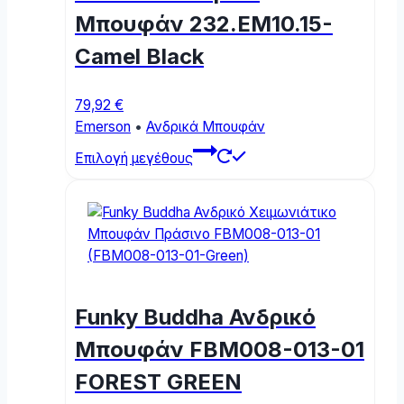
chosen
Μπουφάν 232.EM10.15-
on
Camel Black
the
product
page
79,92
€
Emerson
•
Ανδρικά Μπουφάν
This
Επιλογή μεγέθους
product
has
multiple
variants.
The
options
may
Funky Buddha Ανδρικό
be
chosen
Μπουφάν FBM008-013-01
on
FOREST GREEN
the