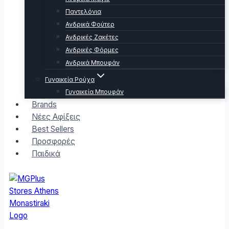
Παντελόνια
Ανδρικά Φούτερ
Ανδρικές Ζακέτες
Ανδρικές Φόρμες
Ανδρικά Μπουφάν
Γυναικεία Ρούχα
Γυναικεία Μπουφάν
Brands
Νέες Αφίξεις
Best Sellers
Προσφορές
Παιδικά