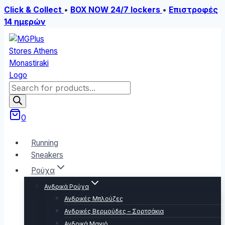
Click & Collect
•
BOX NOW 24/7 lockers
•
Επιστροφές
14 ημερών
Skip
to
content
Products
search
0
Running
Sneakers
Ρούχα
Ανδρικά Ρούχα
Ανδρικές Μπλούζες
Ανδρικές Βερμούδες – Σορτσάκια
Ανδρικά Μαγιό