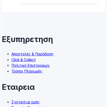
product
has
multiple
variants.
The
options
may
Εξυπηρετηση
be
chosen
on
Αποστολές & Παράδοση
the
Click & Collect
product
Πολιτική Επιστροφών
page
Τρόποι Πληρωμής
Εταιρεια
Σχετικά με εμάς