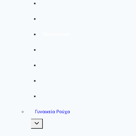
Ανδρικές Βερμούδες – Σορτσάκια
Ανδρικά Μαγιό
Παντελόνια
Ανδρικά Φούτερ
Ανδρικές Ζακέτες
Ανδρικές Φόρμες
Ανδρικά Μπουφάν
Γυναικεία Ρούχα
Toggle
child
menu