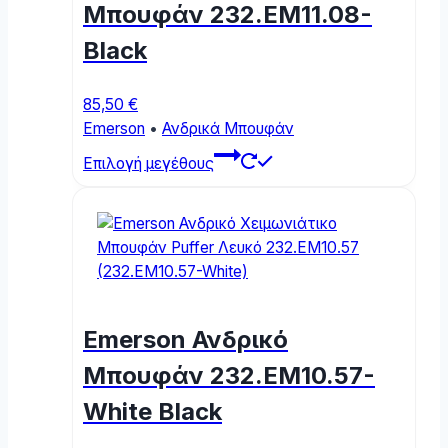
chosen
Μπουφάν 232.EM11.08-
on
Black
the
product
page
85,50
€
Emerson
•
Ανδρικά Μπουφάν
This
Επιλογή μεγέθους
product
has
multiple
variants.
The
options
may
Emerson Ανδρικό
be
chosen
Μπουφάν 232.EM10.57-
on
White Black
the
product