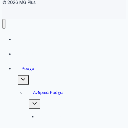
© 2026 MG Plus
Running
Sneakers
Ρούχα
Toggle
child
menu
Ανδρικά Ρούχα
Toggle
child
menu
Ανδρικές Μπλούζες