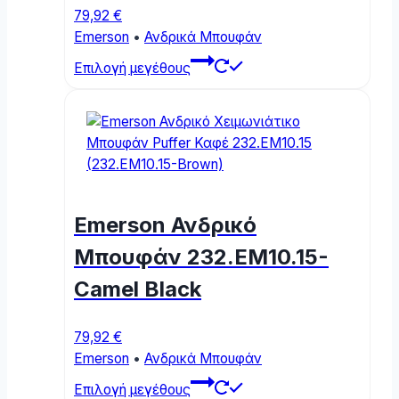
page
79,92
€
Emerson
•
Ανδρικά Μπουφάν
This
Επιλογή μεγέθους
product
has
multiple
variants.
The
options
may
Emerson Ανδρικό
be
chosen
Μπουφάν 232.EM10.15-
on
Camel Black
the
product
page
79,92
€
Emerson
•
Ανδρικά Μπουφάν
This
Επιλογή μεγέθους