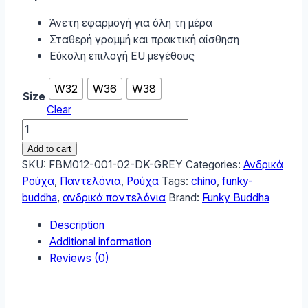
Άνετη εφαρμογή για όλη τη μέρα
Σταθερή γραμμή και πρακτική αίσθηση
Εύκολη επιλογή EU μεγέθους
W32
W36
W38
Size
Clear
Funky
Buddha
Add to cart
Ανδρικό
SKU:
FBM012-001-02-DK-GREY
Categories:
Ανδρικά
Chino
Ρούχα
,
Παντελόνια
,
Ρούχα
Tags:
chino
,
funky-
Παντελόνι
buddha
,
ανδρικά παντελόνια
Brand:
Funky Buddha
FBM012-
Description
001-
Additional information
02-
Reviews (0)
DK-
GREY
quantity