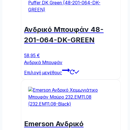
Ανδρικό Μπουφάν 48-
201-064-DK-GREEN
58,95
€
Ανδρικά Μπουφάν
This
Επιλογή μεγέθους
product
has
multiple
variants.
The
options
may
Emerson Ανδρικό
be