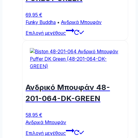
69,95
€
Funky Buddha
•
Ανδρικά Μπουφάν
This
Επιλογή μεγέθους
product
has
multiple
variants.
The
options
may
Ανδρικό Μπουφάν 48-
be
chosen
201-064-DK-GREEN
on
the
58,95
€
product
Ανδρικά Μπουφάν
page
This
Επιλογή μεγέθους
product