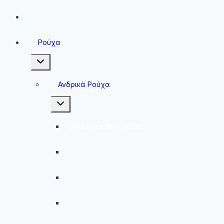
Sneakers
Ρούχα
Toggle
child
menu
Ανδρικά Ρούχα
Toggle
child
menu
Ανδρικές Μπλούζες
Ανδρικές Βερμούδες – Σορτσάκια
Ανδρικά Μαγιό
Παντελόνια