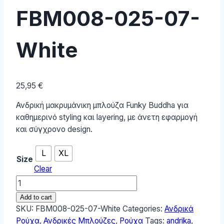
FBM008-025-07-
White
25,95
€
Ανδρική μακρυμάνικη μπλούζα Funky Buddha για
καθημερινό styling και layering, με άνετη εφαρμογή
και σύγχρονο design.
L
XL
Size
Clear
Funky
Buddha
Add to cart
Ανδρική
SKU:
FBM008-025-07-White
Categories:
Ανδρικά
Μπλούζα
Ρούχα
,
Ανδρικές Μπλούζες
,
Ρούχα
Tags:
andrika
,