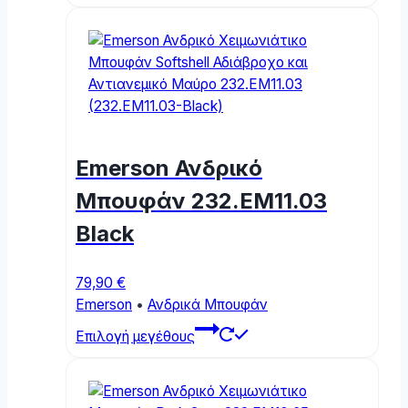
has
multiple
variants.
The
options
may
be
Emerson Ανδρικό
chosen
on
Μπουφάν 232.EM11.03
the
Black
product
page
79,90
€
Emerson
•
Ανδρικά Μπουφάν
This
Επιλογή μεγέθους
product
has
multiple