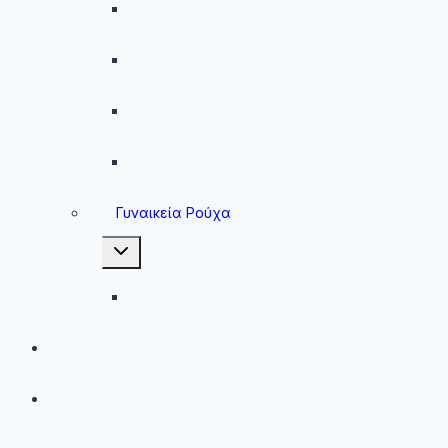
Ανδρικά Φούτερ
Ανδρικές Ζακέτες
Ανδρικές Φόρμες
Ανδρικά Μπουφάν
Γυναικεία Ρούχα
Toggle
child
menu
Γυναικεία Μπουφάν
Brands
Νέες Αφίξεις