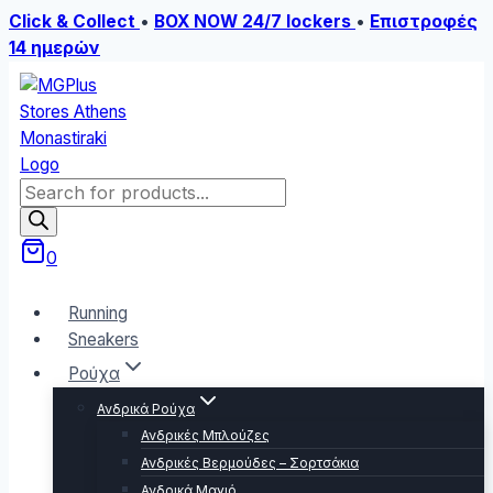
Click & Collect
•
BOX NOW 24/7 lockers
•
Επιστροφές
14 ημερών
Skip
to
content
Products
search
0
Running
Sneakers
Ρούχα
Ανδρικά Ρούχα
Ανδρικές Μπλούζες
Ανδρικές Βερμούδες – Σορτσάκια
Ανδρικά Μαγιό