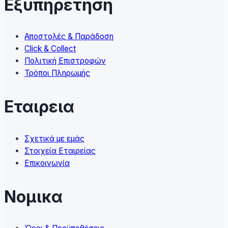
Εξυπηρετηση
be
chosen
on
Αποστολές & Παράδοση
the
Click & Collect
product
Πολιτική Επιστροφών
page
Τρόποι Πληρωμής
Εταιρεια
Σχετικά με εμάς
Στοιχεία Εταιρείας
Επικοινωνία
Νομικα