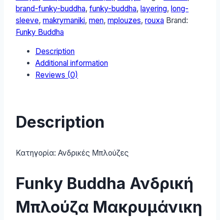
FBM008-
brand-funky-buddha
,
funky-buddha
,
layering
,
long-
025-
sleeve
,
makrymaniki
,
men
,
mplouzes
,
rouxa
Brand:
07-
Funky Buddha
White
Description
quantity
Additional information
Reviews (0)
Description
Κατηγορία:
Ανδρικές Μπλούζες
Funky Buddha Ανδρική
Μπλούζα Μακρυμάνικη