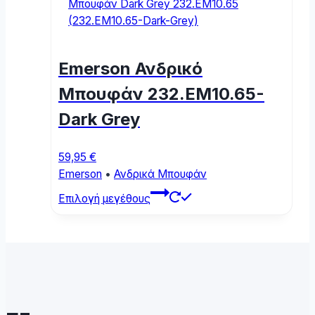
variants.
The
options
may
Emerson Ανδρικό
be
chosen
Μπουφάν 232.EM10.65-
on
Dark Grey
the
product
page
59,95
€
Emerson
•
Ανδρικά Μπουφάν
This
Επιλογή μεγέθους
product
has
multiple
variants.
The
options
may