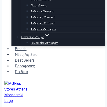
Παντελόνια
Ανδρικά Φούτερ
Ανδρικές Ζακέτες
Ανδρικές Φόρμες
Ανδρικά Μπουφάν
Γυναικεία Ρούχα
Γυναικεία Μπουφάν
Brands
Νέες Αφίξεις
Best Sellers
Προσφορές
Παιδικά