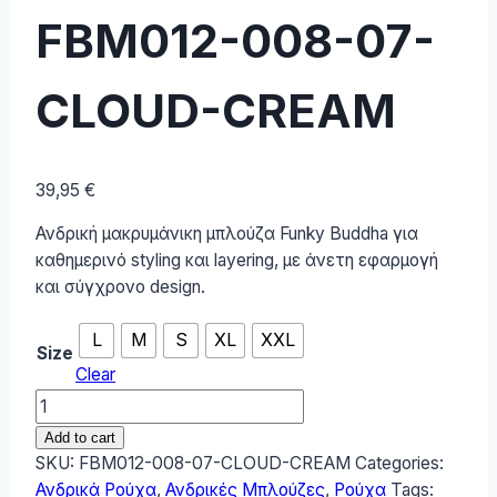
FBM012-008-07-
CLOUD-CREAM
39,95
€
Ανδρική μακρυμάνικη μπλούζα Funky Buddha για
καθημερινό styling και layering, με άνετη εφαρμογή
και σύγχρονο design.
L
M
S
XL
XXL
Size
Clear
Funky
Buddha
Add to cart
Ανδρική
SKU:
FBM012-008-07-CLOUD-CREAM
Categories:
Μπλούζα
Ανδρικά Ρούχα
,
Ανδρικές Μπλούζες
,
Ρούχα
Tags: