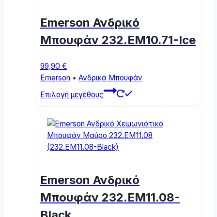
may
be
Emerson Ανδρικό
chosen
on
Μπουφάν 232.EM10.71-Ice
the
product
99,90
€
page
Emerson
•
Ανδρικά Μπουφάν
This
Επιλογή μεγέθους
product
has
multiple
variants.
The
options
may
Emerson Ανδρικό
be
chosen
Μπουφάν 232.EM11.08-
on
Black
the