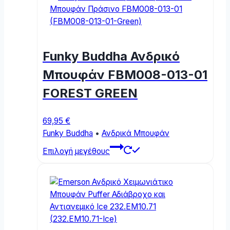
Funky Buddha Ανδρικό
Μπουφάν FBM008-013-01
FOREST GREEN
69,95
€
Funky Buddha
•
Ανδρικά Μπουφάν
This
Επιλογή μεγέθους
product
has
multiple
variants.
The
options