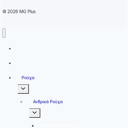
© 2026 MG Plus
Running
Sneakers
Ρούχα
Toggle
child
menu
Ανδρικά Ρούχα
Toggle
child
menu
Ανδρικές Μπλούζες