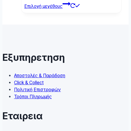
This
Επιλογή μεγέθους
product
has
multiple
variants.
The
options
may
Εξυπηρετηση
be
chosen
on
Αποστολές & Παράδοση
the
Click & Collect
product
Πολιτική Επιστροφών
page
Τρόποι Πληρωμής
Εταιρεια