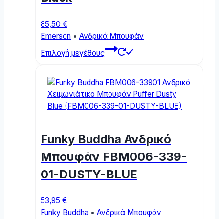
product
page
85,50
€
Emerson
•
Ανδρικά Μπουφάν
This
Επιλογή μεγέθους
product
has
multiple
variants.
The
options
may
Funky Buddha Ανδρικό
be
chosen
Μπουφάν FBM006-339-
on
01-DUSTY-BLUE
the
product
page
53,95
€
Funky Buddha
•
Ανδρικά Μπουφάν