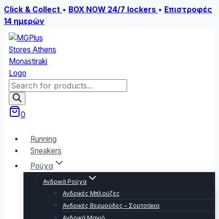
Click & Collect
•
BOX NOW 24/7 lockers
•
Επιστροφές
14 ημερών
Skip
to
content
Products
search
0
Running
Sneakers
Ρούχα
Ανδρικά Ρούχα
Ανδρικές Μπλούζες
Ανδρικές Βερμούδες – Σορτσάκια
Ανδρικά Μαγιό