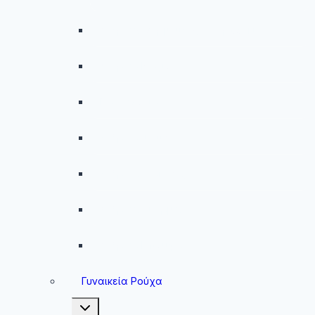
Ανδρικές Βερμούδες – Σορτσάκια
Ανδρικά Μαγιό
Παντελόνια
Ανδρικά Φούτερ
Ανδρικές Ζακέτες
Ανδρικές Φόρμες
Ανδρικά Μπουφάν
Γυναικεία Ρούχα
Toggle
child