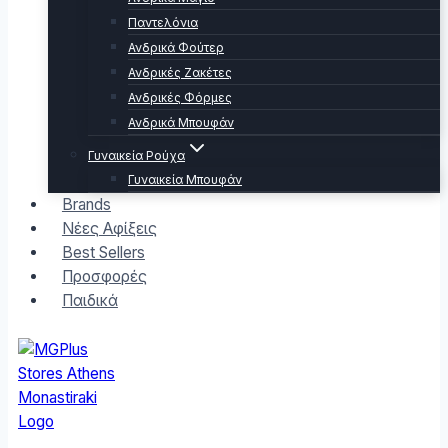
Παντελόνια
Ανδρικά Φούτερ
Ανδρικές Ζακέτες
Ανδρικές Φόρμες
Ανδρικά Μπουφάν
Γυναικεία Ρούχα
Γυναικεία Μπουφάν
Brands
Νέες Αφίξεις
Best Sellers
Προσφορές
Παιδικά