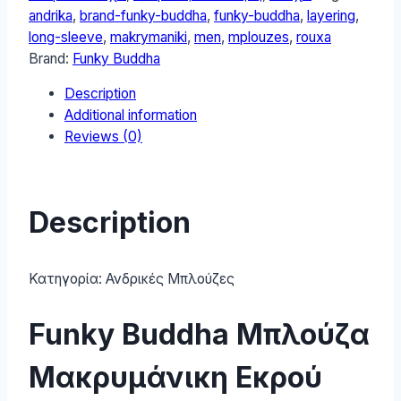
FBM012-
andrika
,
brand-funky-buddha
,
funky-buddha
,
layering
,
008-
long-sleeve
,
makrymaniki
,
men
,
mplouzes
,
rouxa
07-
Brand:
Funky Buddha
CLOUD-
Description
CREAM
Additional information
quantity
Reviews (0)
Description
Κατηγορία:
Ανδρικές Μπλούζες
Funky Buddha Μπλούζα
Μακρυμάνικη Εκρού