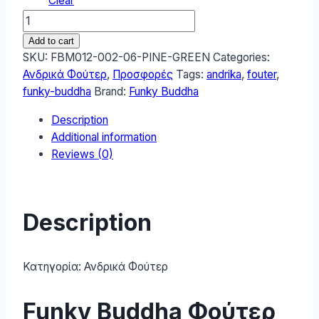
Clear
Funky
Buddha
Add to cart
Ανδρικό
SKU:
FBM012-002-06-PINE-GREEN
Categories:
Φούτερ
Ανδρικά Φούτερ
,
Προσφορές
Tags:
andrika
,
fouter
,
FBM012-
funky-buddha
Brand:
Funky Buddha
002-
Description
06-
Additional information
PINE-
Reviews (0)
GREEN
quantity
Description
Κατηγορία:
Ανδρικά Φούτερ
Funky Buddha Φούτερ