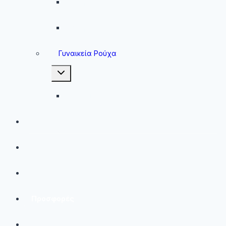
Ανδρικές Φόρμες
Ανδρικά Μπουφάν
Γυναικεία Ρούχα
Toggle
child
menu
Γυναικεία Μπουφάν
Brands
Νέες Αφίξεις
Best Sellers
Προσφορές
Παιδικά