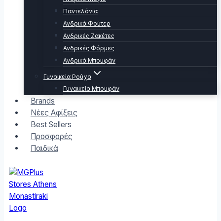
Παντελόνια
Ανδρικά Φούτερ
Ανδρικές Ζακέτες
Ανδρικές Φόρμες
Ανδρικά Μπουφάν
Γυναικεία Ρούχα
Γυναικεία Μπουφάν
Brands
Νέες Αφίξεις
Best Sellers
Προσφορές
Παιδικά