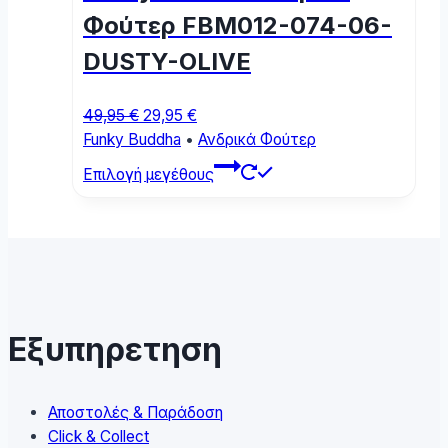
chosen
Φούτερ FBM012-074-06-
on
DUSTY-OLIVE
the
product
page
Original
Current
49,95
€
29,95
€
price
price
Funky Buddha
•
Ανδρικά Φούτερ
was:
is:
This
Επιλογή μεγέθους
49,95 €.
29,95 €.
product
has
multiple
variants.
The
options
may
Εξυπηρετηση
be
chosen
on
Αποστολές & Παράδοση
the
Click & Collect