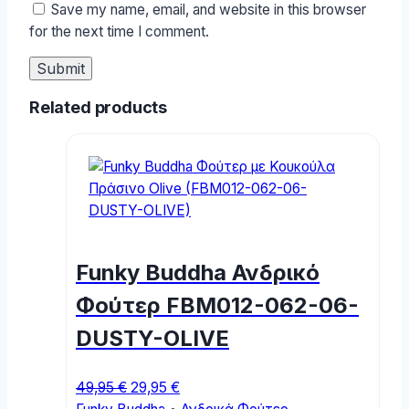
Save my name, email, and website in this browser
for the next time I comment.
Related products
Funky Buddha Ανδρικό
Φούτερ FBM012-062-06-
DUSTY-OLIVE
Original
Current
49,95
€
29,95
€
price
price