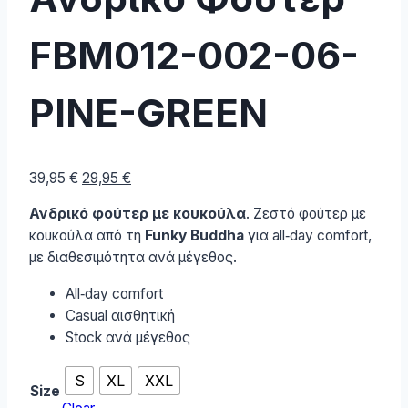
FBM012-002-06-
PINE-GREEN
Original
Current
39,95
€
29,95
€
price
price
Ανδρικό φούτερ με κουκούλα
. Ζεστό φούτερ με
was:
is:
κουκούλα από τη
Funky Buddha
για all‑day comfort,
39,95 €.
29,95 €.
με διαθεσιμότητα ανά μέγεθος.
All‑day comfort
Casual αισθητική
Stock ανά μέγεθος
S
XL
XXL
Size