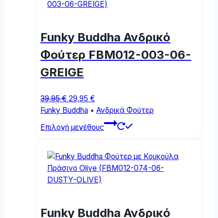
variants.
The
options
Funky Buddha Ανδρικό
may
be
Φούτερ FBM012-003-06-
chosen
GREIGE
on
the
product
Original
Current
39,95
€
29,95
€
page
price
price
Funky Buddha
•
Ανδρικά Φούτερ
was:
is:
This
Επιλογή μεγέθους
39,95 €.
29,95 €.
product
has
multiple
variants.
The
options
may
Funky Buddha Ανδρικό
be