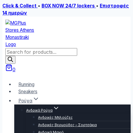
Click & Collect
•
BOX NOW 24/7 lockers
•
Επιστροφές
14 ημερών
Skip
to
content
Products
search
0
Running
Sneakers
Ρούχα
Ανδρικά Ρούχα
Ανδρικές Μπλούζες
Ανδρικές Βερμούδες – Σορτσάκια
Ανδρικά Μαγιό