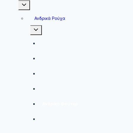
Toggle
child
menu
Ανδρικά Ρούχα
Toggle
child
menu
Ανδρικές Μπλούζες
Ανδρικές Βερμούδες – Σορτσάκια
Ανδρικά Μαγιό
Παντελόνια
Ανδρικά Φούτερ
Ανδρικές Ζακέτες