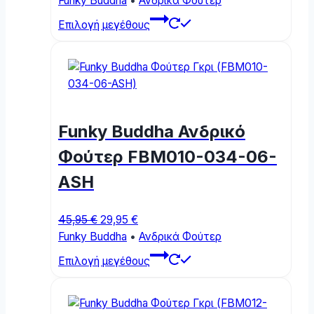
Funky Buddha
•
Ανδρικά Φούτερ
was:
is:
This
Επιλογή μεγέθους
49,95 €.
29,95 €.
product
has
multiple
variants.
The
options
Funky Buddha Ανδρικό
may
be
Φούτερ FBM010-034-06-
chosen
ASH
on
the
product
Original
Current
45,95
€
29,95
€
page
price
price
Funky Buddha
•
Ανδρικά Φούτερ
was:
is:
This
Επιλογή μεγέθους
45,95 €.
29,95 €.
product
has
multiple